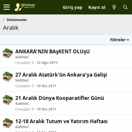
Giriş yap
Kayıt ol
Dokümanlar
Aralık
Filtreler
ANKARA'NIN BAşKENT OLUşU
KaRNeC
Cevaplar
0
12 Ağu 2011
27 Aralık Atatürk'ün Ankara'ya Gelişi
KaRNeC
Cevaplar
0
19 Nis 2011
21 Aralık Dünya Kooparatifler Günü
KaRNeC
Cevaplar
0
19 Nis 2011
12-18 Aralık Tutum ve Yatırım Haftası
KaRNeC