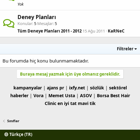
Yok
Deney Planları
Konular
5
Mesajlar
5
Tüm Deneye Planları 2011 - 2012
15 Ağu 2011
KaRNeC
Filtreler
Bu forumda hiç konu bulunmamaktadır.
Buraya mesaj yazmak için üye olmanız gereklidir.
kampanyalar
|
ajans pr
|
ixfy.net
|
sözlük
|
sektörel
haberler
|
Vora
|
Memet Usta
|
ASOV
|
Borsa
Best Hair
Clinic
en iyi tat
mavi tik
Sınıflar
Türkçe (TR)