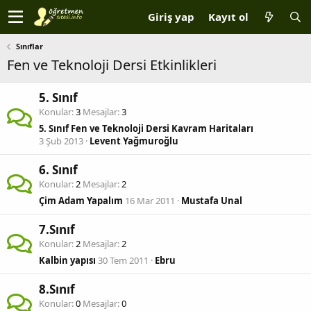
Giriş yap
Kayıt ol
Sınıflar
Fen ve Teknoloji Dersi Etkinlikleri
5. Sınıf
Konular
3
Mesajlar
3
5. Sınıf Fen ve Teknoloji Dersi Kavram Haritaları
3 Şub 2013
Levent Yağmuroğlu
6. Sınıf
Konular
2
Mesajlar
2
Çim Adam Yapalım
16 Mar 2011
Mustafa Unal
7.Sınıf
Konular
2
Mesajlar
2
Kalbin yapısı
30 Tem 2011
Ebru
8.Sınıf
Konular
0
Mesajlar
0