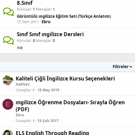
8.Sınıf
Konular
1
Mesajlar
1
Görüntülü ıngilizce Eğitim Seti (Türkçe Anlatım)
15 Tem 2011
Ebru
Sınıf Sınıf ıngilizce Dersleri
Konular
0
Mesajlar
0
Yok
Filtreler
Kaliteli Çiğli İngilizce Kursu Seçenekleri
KaRNeC
Cevaplar
0
18 May 2019
ıngilizce Öğrenme Dosyaları- Sırayla Öğren
E
(PDF)
Ebru
Cevaplar
4
19 Şub 2017
ELS English Through Reading