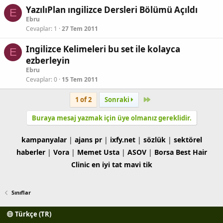
YazılıPlan ıngilizce Dersleri Bölümü Açıldı
E
Ebru
Cevaplar
1
27 Tem 2011
Ingilizce Kelimeleri bu set ile kolayca
E
ezberleyin
Ebru
Cevaplar
0
15 Tem 2011
Son
1 of 2
Sonraki
Buraya mesaj yazmak için üye olmanız gereklidir.
kampanyalar
|
ajans pr
|
ixfy.net
|
sözlük
|
sektörel
haberler
|
Vora
|
Memet Usta
|
ASOV
|
Borsa
Best Hair
Clinic
en iyi tat
mavi tik
Sınıflar
Türkçe (TR)