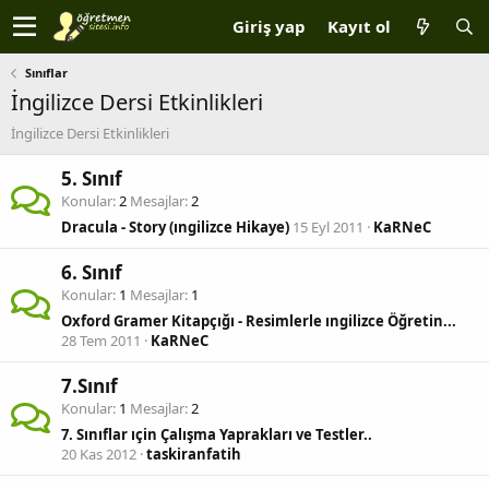
Giriş yap
Kayıt ol
Sınıflar
İngilizce Dersi Etkinlikleri
İngilizce Dersi Etkinlikleri
5. Sınıf
Konular
2
Mesajlar
2
Dracula - Story (ıngilizce Hikaye)
15 Eyl 2011
KaRNeC
6. Sınıf
Konular
1
Mesajlar
1
Oxford Gramer Kitapçığı - Resimlerle ıngilizce Öğretin...
28 Tem 2011
KaRNeC
7.Sınıf
Konular
1
Mesajlar
2
7. Sınıflar ıçin Çalışma Yaprakları ve Testler..
20 Kas 2012
taskiranfatih