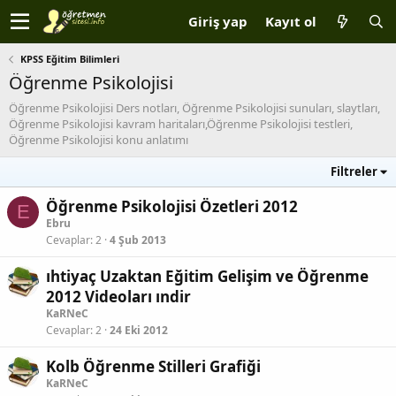
Giriş yap
Kayıt ol
KPSS Eğitim Bilimleri
Öğrenme Psikolojisi
Öğrenme Psikolojisi Ders notları, Öğrenme Psikolojisi sunuları, slaytları,
Öğrenme Psikolojisi kavram haritaları,Öğrenme Psikolojisi testleri,
Öğrenme Psikolojisi konu anlatımı
Filtreler
Öğrenme Psikolojisi Özetleri 2012
E
Ebru
Cevaplar
2
4 Şub 2013
ıhtiyaç Uzaktan Eğitim Gelişim ve Öğrenme
2012 Videoları ındir
KaRNeC
Cevaplar
2
24 Eki 2012
Kolb Öğrenme Stilleri Grafiği
KaRNeC