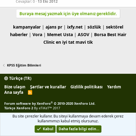
Cevaplar
0
13 Eki 2012
Buraya mesaj yazmak için üye olmanız gereklidir.
kampanyalar
|
ajans pr
|
ixfy.net
|
sözlük
|
sektörel
haberler
|
Vora
|
Memet Usta
|
ASOV
|
Borsa
Best Hair
Clinic
en iyi tat
mavi tik
KPSS Eğitim Bilimleri
Türkçe (TR)
Bize ulaşın
Şartlar ve kurallar
Gizlilik politikası
Yardım
Ana sayfa
R
S
S
®
Forum software by XenForo
© 2010-2020 XenForo Ltd.
Türkçe XenForo 2
By eTiKeT™ 2017
Bu site çerezler kullanır. Bu siteyi kullanmaya devam ederek çerez
kullanımımızı kabul etmiş olursunuz.
Kabul
Daha fazla bilgi edin…