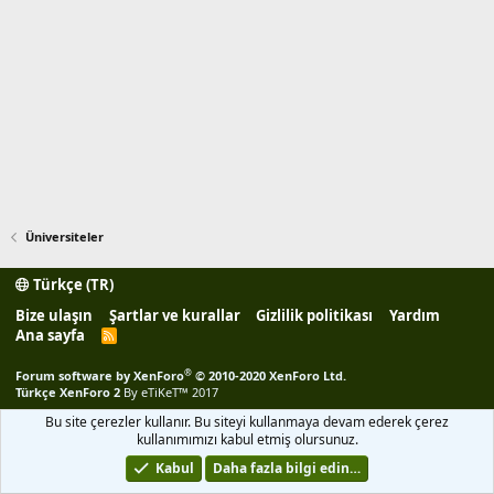
Üniversiteler
Türkçe (TR)
Bize ulaşın
Şartlar ve kurallar
Gizlilik politikası
Yardım
Ana sayfa
R
S
S
®
Forum software by XenForo
© 2010-2020 XenForo Ltd.
Türkçe XenForo 2
By eTiKeT™ 2017
Bu site çerezler kullanır. Bu siteyi kullanmaya devam ederek çerez
kullanımımızı kabul etmiş olursunuz.
Kabul
Daha fazla bilgi edin…