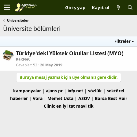
Giriş yap
Kayıt ol
Üniversiteler
Üniversite bölümleri
Filtreler
Türkiye'deki Yüksek Okullar Listesi (MYO)
KaRNeC
Cevaplar
52
20 May 2019
Buraya mesaj yazmak için üye olmanız gereklidir.
kampanyalar
|
ajans pr
|
ixfy.net
|
sözlük
|
sektörel
haberler
|
Vora
|
Memet Usta
|
ASOV
|
Borsa
Best Hair
Clinic
en iyi tat
mavi tik