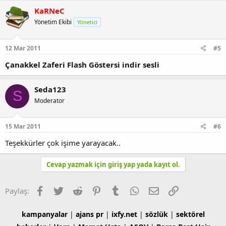
KaRNeC
Yönetim Ekibi
Yönetici
12 Mar 2011
#5
Çanakkel Zaferi Flash Göstersi indir sesli
Seda123
S
Moderator
15 Mar 2011
#6
Teşekkürler çok işime yarayacak..
Cevap yazmak için giriş yap yada kayıt ol.
Facebook
Twitter
Reddit
Pinterest
Tumblr
WhatsApp
E-posta
Link
Paylaş:
kampanyalar
|
ajans pr
|
ixfy.net
|
sözlük
|
sektörel