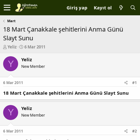
Giriş yap
Kayıt ol
Mart
18 Mart Çanakkale şehitlerini Anma Günü
Slayt Sunu
K
B
Yeliz
6 Mar 2011
o
a
n
ş
Yeliz
Y
b
l
New Member
u
a
y
n
u
g
6 Mar 2011
#1
b
ı
a
ç
18 Mart Çanakkale şehitlerini Anma Günü Slayt Sunu
ş
t
l
a
Yeliz
a
r
Y
t
i
New Member
a
h
n
i
6 Mar 2011
#2