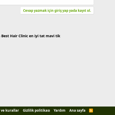
Cevap yazmak için giriş yap yada kayıt ol.
a
Best Hair Clinic
en iyi tat
mavi tik
 ve kurallar
Gizlilik politikası
Yardım
Ana sayfa
R
S