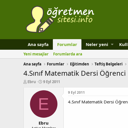
Ana sayfa
Forumlar
Neler yeni
Kull
Yeni mesajlar
Forumlarda ara
Ana sayfa
Forumlar
Eğitimden
Teftiş Belgeleri
4.Sınıf Matematik Dersi Öğrenci 
K
B
Ebru
9 Eyl 2011
o
a
n
ş
9 Eyl 2011
b
l
E
4.Sınıf Matematik Dersi Öğrenc
u
a
y
n
u
g
b
ı
Ebru
a
ç
ş
t