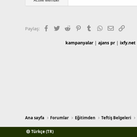
Active Member
l
a
a
r
t
i
a
h
n
i
Facebook
Twitter
Reddit
Pinterest
Tumblr
WhatsApp
E-posta
Link
Paylaş:
kampanyalar
|
ajans pr
|
ixfy.net
Ana sayfa
Forumlar
Eğitimden
Teftiş Belgeleri
Türkçe (TR)