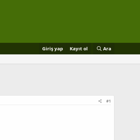
Giriş yap
Kayıt ol
Ara
#1