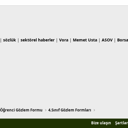
|
sözlük
|
sektörel haberler
|
Vora
|
Memet Usta
|
ASOV
|
Bors
Öğrenci Gözlem Formu
4.Sınıf Gözlem Formları
Bize ulaşın
Şartlar