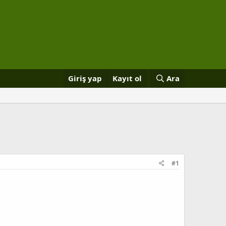
Giriş yap
Kayıt ol
Ara
#1