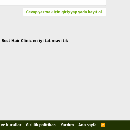
Cevap yazmak için giriş yap yada kayıt ol.
a
Best Hair Clinic
en iyi tat
mavi tik
 ve kurallar
Gizlilik politikası
Yardım
Ana sayfa
R
S