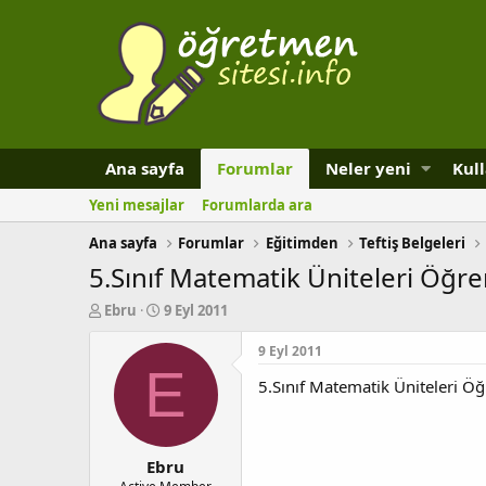
Ana sayfa
Forumlar
Neler yeni
Kull
Yeni mesajlar
Forumlarda ara
Ana sayfa
Forumlar
Eğitimden
Teftiş Belgeleri
5.Sınıf Matematik Üniteleri Öğ
K
B
Ebru
9 Eyl 2011
o
a
n
ş
9 Eyl 2011
b
l
E
5.Sınıf Matematik Üniteleri 
u
a
y
n
u
g
b
ı
Ebru
a
ç
ş
t