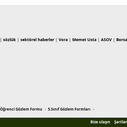
|
sözlük
|
sektörel haberler
|
Vora
|
Memet Usta
|
ASOV
|
Bors
Öğrenci Gözlem Formu
5.Sınıf Gözlem Formları
Bize ulaşın
Şartlar