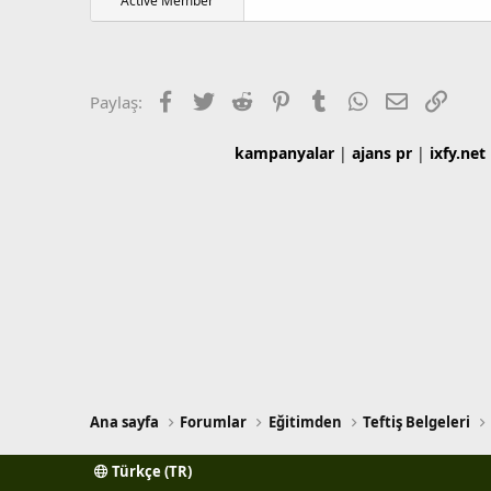
Active Member
l
a
a
r
t
i
a
h
n
i
Facebook
Twitter
Reddit
Pinterest
Tumblr
WhatsApp
E-posta
Link
Paylaş:
kampanyalar
|
ajans pr
|
ixfy.net
Ana sayfa
Forumlar
Eğitimden
Teftiş Belgeleri
Türkçe (TR)