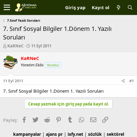
Giriş yap
Kayıt ol
7.Sınıf Yazılı Soruları
7. Sınıf Sosyal Bilgiler 1.Dönem 1. Yazılı
Soruları
K
B
KaRNeC
11 Eyl 2011
o
a
n
ş
KaRNeC
b
l
Yönetim Ekibi
Yönetici
u
a
y
n
u
g
11 Eyl 2011
#1
b
ı
a
ç
7. Sınıf Sosyal Bilgiler 1.Dönem 1. Yazılı Soruları
ş
t
l
a
Cevap yazmak için giriş yap yada kayıt ol.
a
r
t
i
a
h
Facebook
Twitter
Reddit
Pinterest
Tumblr
WhatsApp
E-posta
Link
Paylaş:
n
i
kampanyalar
|
ajans pr
|
ixfy.net
|
sözlük
|
sektörel