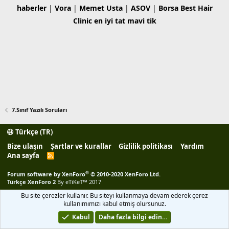
haberler
|
Vora
|
Memet Usta
|
ASOV
|
Borsa
Best Hair
Clinic
en iyi tat
mavi tik
7.Sınıf Yazılı Soruları
Türkçe (TR)
Bize ulaşın
Şartlar ve kurallar
Gizlilik politikası
Yardım
Ana sayfa
R
S
S
®
Forum software by XenForo
© 2010-2020 XenForo Ltd.
Türkçe XenForo 2
By eTiKeT™ 2017
Bu site çerezler kullanır. Bu siteyi kullanmaya devam ederek çerez
kullanımımızı kabul etmiş olursunuz.
Kabul
Daha fazla bilgi edin…