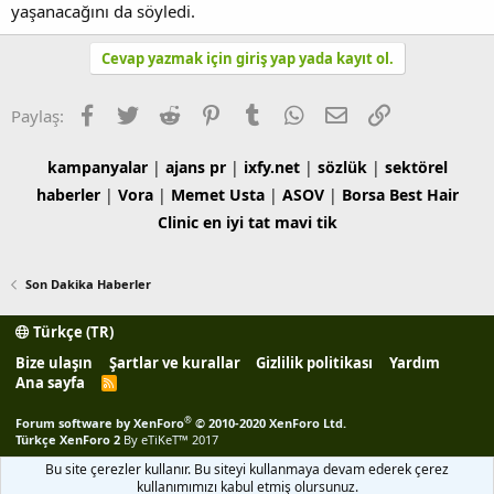
yaşanacağını da söyledi.
Cevap yazmak için giriş yap yada kayıt ol.
Facebook
Twitter
Reddit
Pinterest
Tumblr
WhatsApp
E-posta
Link
Paylaş:
kampanyalar
|
ajans pr
|
ixfy.net
|
sözlük
|
sektörel
haberler
|
Vora
|
Memet Usta
|
ASOV
|
Borsa
Best Hair
Clinic
en iyi tat
mavi tik
Son Dakika Haberler
Türkçe (TR)
Bize ulaşın
Şartlar ve kurallar
Gizlilik politikası
Yardım
Ana sayfa
R
S
S
®
Forum software by XenForo
© 2010-2020 XenForo Ltd.
Türkçe XenForo 2
By eTiKeT™ 2017
Bu site çerezler kullanır. Bu siteyi kullanmaya devam ederek çerez
kullanımımızı kabul etmiş olursunuz.