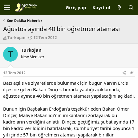
Giriş yap
Kayıt ol
Son Dakika Haberler
Ağustos ayında 40 bin öğretmen ataması
K
B
Turkojan
12 Tem 2012
o
a
n
ş
Turkojan
T
b
l
New Member
u
a
y
n
u
g
12 Tem 2012
#1
b
ı
a
ç
Bazı açılış ve ziyaretlerde bulunmak için bugün Van'ın Erciş
ş
t
ilçesine gelen Bakan Dinçer, burada yaptığı açıklamada,
l
a
ağustos ayında 40 bin öğretmen ataması yapılacağını açıkladı.
a
r
t
i
Bunun için Başbakan Erdoğan'a teşekkür eden Bakan Ömer
a
h
Dinçer, Maliye Bakanlığı'nın imkanlarını zorlayarak bu
n
i
kadroların verdiğini anlattı. Dinçer, geçtiğimiz şubat ayında 17
bin kadro verildiğini hatırlatarak, Cumhuriyet tarihi boyunca 1
yıl içinde 57 bin öğretmen ataması yapılarak bir ilkin