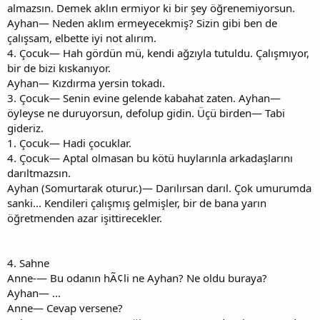
almazsın. Demek aklın ermiyor ki bir şey öğrenemiyorsun.
Ayhan— Neden aklım ermeyecekmiş? Sizin gibi ben de
çalışsam, elbette iyi not alırım.
4. Çocuk— Hah gördün mü, kendi ağzıyla tutuldu. Çalışmıyor,
bir de bizi kıskanıyor.
Ayhan— Kızdırma yersin tokadı.
3. Çocuk— Senin evine gelende kabahat zaten. Ayhan—
öyleyse ne duruyorsun, defolup gidin. Üçü birden— Tabi
gideriz.
1. Çocuk— Hadi çocuklar.
4. Çocuk— Aptal olmasan bu kötü huylarınla arkadaşlarını
darıltmazsın.
Ayhan (Somurtarak oturur.)— Darılırsan darıl. Çok umurumda
sanki... Kendileri çalışmış gelmişler, bir de bana yarın
öğretmenden azar işittirecekler.
4. Sahne
Anne-— Bu odanın hÃ¢li ne Ayhan? Ne oldu buraya?
Ayhan— ...
Anne— Cevap versene?