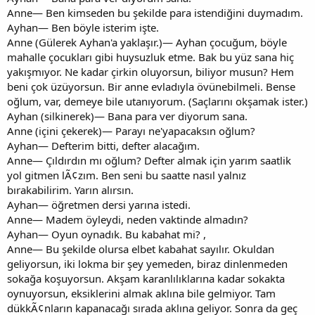
Anne— Ben kimseden bu şekilde para istendiğini duymadım.
Ayhan— Ben böyle isterim işte.
Anne (Gülerek Ayhan'a yaklaşır.)— Ayhan çocuğum, böyle
mahalle çocukları gibi huysuzluk etme. Bak bu yüz sana hiç
yakışmıyor. Ne kadar çirkin oluyorsun, biliyor musun? Hem
beni çok üzüyorsun. Bir anne evladıyla övünebilmeli. Bense
oğlum, var, demeye bile utanıyorum. (Saçlarını okşamak ister.)
Ayhan (silkinerek)— Bana para ver diyorum sana.
Anne (içini çekerek)— Parayı ne'yapacaksın oğlum?
Ayhan— Defterim bitti, defter alacağım.
Anne— Çıldırdın mı oğlum? Defter almak için yarım saatlik
yol gitmen lÃ¢zım. Ben seni bu saatte nasıl yalnız
bırakabilirim. Yarın alırsın.
Ayhan— öğretmen dersi yarına istedi.
Anne— Madem öyleydi, neden vaktinde almadın?
Ayhan— Oyun oynadık. Bu kabahat mi? ,
Anne— Bu şekilde olursa elbet kabahat sayılır. Okuldan
geliyorsun, iki lokma bir şey yemeden, biraz dinlenmeden
sokağa koşuyorsun. Akşam karanlılıklarına kadar sokakta
oynuyorsun, eksiklerini almak aklına bile gelmiyor. Tam
dükkÃ¢nların kapanacağı sırada aklına geliyor. Sonra da geç