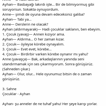
Ayhan— Basbayağı lakırdı işte... Bir de bilmiyormuş gibi
soruyorsun. Sokakta oynuyordum.
Anne— şimdi de oyuna devam edeceksiniz galiba?
Ayhan— Tabi ya...
Anne— Derslerin ne olacak?
Ayhan (aldırmayarak)— Hadi çocuklar saklanın, ben ebeyim.
1. Çocuk (yavaş)— Annen kızıyor ama.
Ayhan— Aldırma... O her zaman kızar.
2. Çocuk— öyleyse körebe oynayalım.
3. Çocuk— Evet evet, körebe...
4. Çocuk— Birdirbir varken körebe oynanır mı yahu?
Anne (yavaşça)— Bak, arkadaşlarının yanında seni
utandırmamak için ses çıkarmıyorum. Sonra görüşürüz.
(Sahneden çıkar.)
Ayhan— Olur, olur... Hele oyunumuz bitsin de o zaman
görüşürüz.
3. Sahne
Çocuklar - Ayhan
Ayhan- şu anneler de ne tuhaf yahu! Her şeye karışı yorlar.