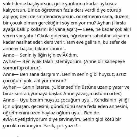
vakit derse başlıyorsun, gece yarılarına kadar uykusuz
kalıyorsun. Bir de öğretmen fazla ders verdi diye oturup
ağlıyor, beni de sinirlendiriyorsun. öğretmenin sana, düzenli
bir çocuk olman gerektiğini söylemiyor mu? Ayhan (Hırsla
ayağa kalkıp kollarını iki yana açar.)— Eeee, ne kadar çok akıl
veren var yahu! Okula gidersin, öğretmen sabahtan akşama
kadar nasihat eder, ders verir. Tam eve gelirsin, bu sefer de
anneler başlar, bıktım canım...
Anne— Senin iyiliğin için evlÃ¢dım.
Ayhan— Ben iyilik falan istemiyorum. (Anne bir kanepeye
somurtup oturur.)
Anne— Ben sana dargınım. Benim senin gibi huysuz, arsız
çocuğum yok, anlıyor musun?
Ayhan— Canın isterse. (Gider sedirin üstüne uzanıp yatar ve
biraz sonra uyumaya başlar. Anne yavaşça üstünü örter.)
Anne— Uyu benim huysuz çocuğum uyu... Kendisinin iyiliği
için uğraşan, gecesini, gündüzünü sana feda eden annesini,
öğretmenini üzen haylaz oğlum uyu... Ben de
evlÃ¢t yetiştiriyorum diye sevineyim. Senin gibi kötü bir
çocukla övüneyim. Yazık, çok yazık!...