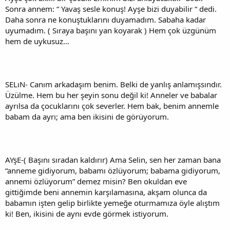
Sonra annem: “ Yavaş sesle konuş! Ayşe bizi duyabilir “ dedi.
Daha sonra ne konuştuklarını duyamadım. Sabaha kadar
uyumadım. ( Sıraya başını yan koyarak ) Hem çok üzgünüm
hem de uykusuz…
SELıN- Canım arkadaşım benim. Belki de yanlış anlamışsındır.
Üzülme. Hem bu her şeyin sonu değil ki! Anneler ve babalar
ayrılsa da çocuklarını çok severler. Hem bak, benim annemle
babam da ayrı; ama ben ikisini de görüyorum.
AYşE-( Başını sıradan kaldırır) Ama Selin, sen her zaman bana
“anneme gidiyorum, babamı özlüyorum; babama gidiyorum,
annemi özlüyorum” demez misin? Ben okuldan eve
gittiğimde beni annemin karşılamasına, akşam olunca da
babamın işten gelip birlikte yemeğe oturmamıza öyle alıştım
ki! Ben, ikisini de aynı evde görmek istiyorum.