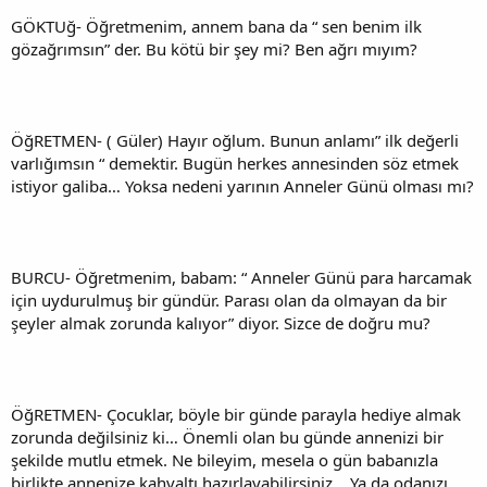
GÖKTUğ- Öğretmenim, annem bana da “ sen benim ilk
gözağrımsın” der. Bu kötü bir şey mi? Ben ağrı mıyım?
ÖğRETMEN- ( Güler) Hayır oğlum. Bunun anlamı” ilk değerli
varlığımsın “ demektir. Bugün herkes annesinden söz etmek
istiyor galiba… Yoksa nedeni yarının Anneler Günü olması mı?
BURCU- Öğretmenim, babam: “ Anneler Günü para harcamak
için uydurulmuş bir gündür. Parası olan da olmayan da bir
şeyler almak zorunda kalıyor” diyor. Sizce de doğru mu?
ÖğRETMEN- Çocuklar, böyle bir günde parayla hediye almak
zorunda değilsiniz ki… Önemli olan bu günde annenizi bir
şekilde mutlu etmek. Ne bileyim, mesela o gün babanızla
birlikte annenize kahvaltı hazırlayabilirsiniz… Ya da odanızı