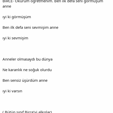
BıRCE- Okurum öğretmenim. Ben ilk defa seni görmüşüm
anne
ıyi ki görmüşüm
Ben ilk defa seni sevmişim anne
ıyi ki sevmişim
Anneler olmasaydı bu dünya
Ne karanlık ne soğuk olurdu
Ben sensiz üşürdüm anne
ıyi ki varsın
( Bütün sınıf Birce’yi alkışlar)