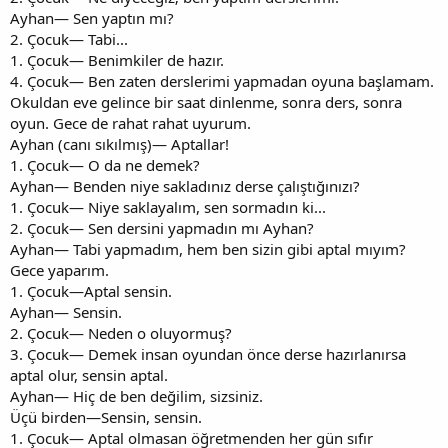
Ayhan— Sen yaptın mı?
2. Çocuk— Tabi...
1. Çocuk— Benimkiler de hazır.
4. Çocuk— Ben zaten derslerimi yapmadan oyuna başlamam.
Okuldan eve gelince bir saat dinlenme, sonra ders, sonra
oyun. Gece de rahat rahat uyurum.
Ayhan (canı sıkılmış)— Aptallar!
1. Çocuk— O da ne demek?
Ayhan— Benden niye sakladınız derse çalıştığınızı?
1. Çocuk— Niye saklayalım, sen sormadın ki...
2. Çocuk— Sen dersini yapmadın mı Ayhan?
Ayhan— Tabi yapmadım, hem ben sizin gibi aptal mıyım?
Gece yaparım.
1. Çocuk—Aptal sensin.
Ayhan— Sensin.
2. Çocuk— Neden o oluyormuş?
3. Çocuk— Demek insan oyundan önce derse hazırlanırsa
aptal olur, sensin aptal.
Ayhan— Hiç de ben değilim, sizsiniz.
Üçü birden—Sensin, sensin.
1. Çocuk— Aptal olmasan öğretmenden her gün sıfır