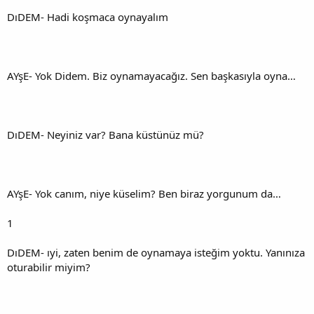
DıDEM- Hadi koşmaca oynayalım
AYşE- Yok Didem. Biz oynamayacağız. Sen başkasıyla oyna…
DıDEM- Neyiniz var? Bana küstünüz mü?
AYşE- Yok canım, niye küselim? Ben biraz yorgunum da…
1
DıDEM- ıyi, zaten benim de oynamaya isteğim yoktu. Yanınıza
oturabilir miyim?