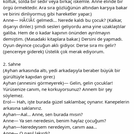
koltuk, solda bir sedir veya birkaç iskemle. Anne elinde bir
örgü örmektedir. Ara sıra gözlüğünün altından karşıya bakar
ve birini dinliyormuş gibi hareketler yapar.)
Anne— HÃ¢lÃ¢ gelmedi... Nerede kaldı bu çocuk? (Kalkar,
dışarıyı dinler.) şimdi sesleri geliyordu ama yine uzaklaştılar
galiba. Hem de o kadar kapının önünden ayrılmayın
demiştim. (Masadaki kitaplara bakar.) Dersini de yapmadı.
Oyun deyince çocuğun aklı gidiyor. Derse sıra mı gelir?
(pencereye giderek) Üstelik çok merak ediyorum.
2. Sahne
(Ayhan arkasında altı, yedi arkadaşıyla beraber büyük bir
gürültüyle kapıdan girer.)
Ayhan (annesini görmeyerek)— Gelin, gelin çocuklar!
Yürüsenize canım, ne korkuyorsunuz? Annem bir şey
söylemez.
Erol— Hah, işte burada güzel saklambaç oynanır. Kanepelerin
arkasına saklanırız.
Ayhan—Aal... Anne, sen burada mısın?
Anne— Ya sen neredesin, benim haylaz çocuğum?
Ayhan—Neredeysem neredeyim, canım aaa...
Anne— O nasıl lakırdı?