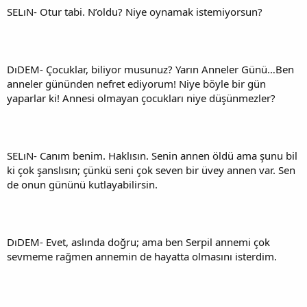
SELıN- Otur tabi. N’oldu? Niye oynamak istemiyorsun?
DıDEM- Çocuklar, biliyor musunuz? Yarın Anneler Günü…Ben
anneler gününden nefret ediyorum! Niye böyle bir gün
yaparlar ki! Annesi olmayan çocukları niye düşünmezler?
SELıN- Canım benim. Haklısın. Senin annen öldü ama şunu bil
ki çok şanslısın; çünkü seni çok seven bir üvey annen var. Sen
de onun gününü kutlayabilirsin.
DıDEM- Evet, aslında doğru; ama ben Serpil annemi çok
sevmeme rağmen annemin de hayatta olmasını isterdim.