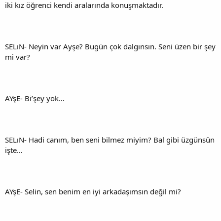
iki kız öğrenci kendi aralarında konuşmaktadır.
SELıN- Neyin var Ayşe? Bugün çok dalgınsın. Seni üzen bir şey
mi var?
AYşE- Bi’şey yok…
SELıN- Hadi canım, ben seni bilmez miyim? Bal gibi üzgünsün
işte…
AYşE- Selin, sen benim en iyi arkadaşımsın değil mi?