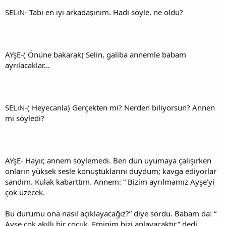
SELıN- Tabi en iyi arkadaşınım. Hadi söyle, ne oldu?
AYşE-( Önüne bakarak) Selin, galiba annemle babam
ayrılacaklar…
SELıN-( Heyecanla) Gerçekten mi? Nerden biliyorsun? Annen
mi söyledi?
AYşE- Hayır, annem söylemedi. Ben dün uyumaya çalışırken
onların yüksek sesle konuştuklarını duydum; kavga ediyorlar
sandım. Kulak kabarttım. Annem: “ Bizim ayrılmamız Ayşe’yi
çok üzecek.
Bu durumu ona nasıl açıklayacağız?” diye sordu. Babam da: “
Ayşe çok akıllı bir çocuk. Eminim bizi anlayacaktır.” dedi.