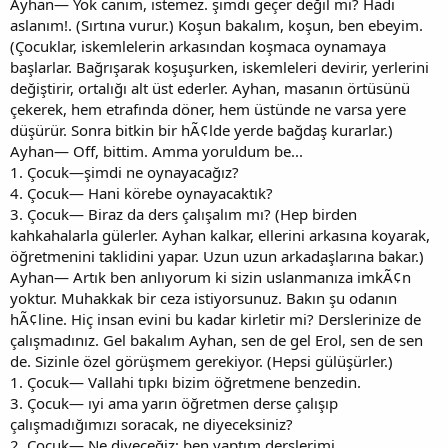
Ayhan— Yok canım, istemez. şimdi geçer değil mi? Hadi
aslanım!. (Sırtına vurur.) Koşun bakalım, koşun, ben ebeyim.
(Çocuklar, iskemlelerin arkasından koşmaca oynamaya
başlarlar. Bağrışarak koşuşurken, iskemleleri devirir, yerlerini
değiştirir, ortalığı alt üst ederler. Ayhan, masanın örtüsünü
çekerek, hem etrafında döner, hem üstünde ne varsa yere
düşürür. Sonra bitkin bir hÃ¢lde yerde bağdaş kurarlar.)
Ayhan— Off, bittim. Amma yoruldum be...
1. Çocuk—şimdi ne oynayacağız?
4. Çocuk— Hani körebe oynayacaktık?
3. Çocuk— Biraz da ders çalışalım mı? (Hep birden
kahkahalarla gülerler. Ayhan kalkar, ellerini arkasına koyarak,
öğretmenini taklidini yapar. Uzun uzun arkadaşlarına bakar.)
Ayhan— Artık ben anlıyorum ki sizin uslanmanıza imkÃ¢n
yoktur. Muhakkak bir ceza istiyorsunuz. Bakın şu odanın
hÃ¢line. Hiç insan evini bu kadar kirletir mi? Derslerinize de
çalışmadınız. Gel bakalım Ayhan, sen de gel Erol, sen de sen
de. Sizinle özel görüşmem gerekiyor. (Hepsi gülüşürler.)
1. Çocuk— Vallahi tıpkı bizim öğretmene benzedin.
3. Çocuk— ıyi ama yarın öğretmen derse çalışıp
çalışmadığımızı soracak, ne diyeceksiniz?
2. Çocuk— Ne diyeceğiz; ben yaptım derslerimi.