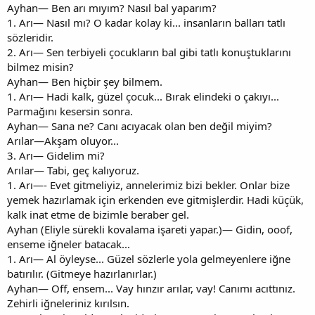
Ayhan— Ben arı mıyım? Nasıl bal yaparım?
1. Arı— Nasıl mı? O kadar kolay ki... insanların balları tatlı
sözleridir.
2. Arı— Sen terbiyeli çocukların bal gibi tatlı konuştuklarını
bilmez misin?
Ayhan— Ben hiçbir şey bilmem.
1. Arı— Hadi kalk, güzel çocuk... Bırak elindeki o çakıyı...
Parmağını kesersin sonra.
Ayhan— Sana ne? Canı acıyacak olan ben değil miyim?
Arılar—Akşam oluyor...
3. Arı— Gidelim mi?
Arılar— Tabi, geç kalıyoruz.
1. Arı—- Evet gitmeliyiz, annelerimiz bizi bekler. Onlar bize
yemek hazırlamak için erkenden eve gitmişlerdir. Hadi küçük,
kalk inat etme de bizimle beraber gel.
Ayhan (Eliyle sürekli kovalama işareti yapar.)— Gidin, ooof,
enseme iğneler batacak...
1. Arı— Al öyleyse... Güzel sözlerle yola gelmeyenlere iğne
batırılır. (Gitmeye hazırlanırlar.)
Ayhan— Off, ensem... Vay hınzır arılar, vay! Canımı acıttınız.
Zehirli iğneleriniz kırılsın.