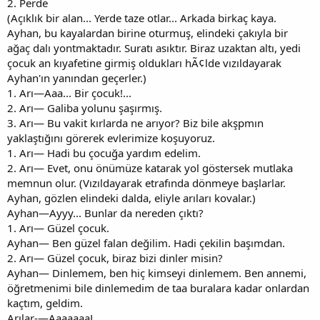
2. Perde
(Açıklık bir alan... Yerde taze otlar... Arkada birkaç kaya.
Ayhan, bu kayalardan birine oturmuş, elindeki çakıyla bir
ağaç dalı yontmaktadır. Suratı asıktır. Biraz uzaktan altı, yedi
çocuk an kıyafetine girmiş oldukları hÃ¢lde vızıldayarak
Ayhan'ın yanından geçerler.)
1. Arı—Aaa... Bir çocuk!...
2. Arı— Galiba yolunu şaşırmış.
3. Arı— Bu vakit kırlarda ne arıyor? Biz bile akşpmın
yaklaştığını görerek evlerimize koşuyoruz.
1. Arı— Hadi bu çocuğa yardım edelim.
2. Arı— Evet, onu önümüze katarak yol göstersek mutlaka
memnun olur. (Vızıldayarak etrafında dönmeye başlarlar.
Ayhan, gözlen elindeki dalda, eliyle arıları kovalar.)
Ayhan—Ayyy... Bunlar da nereden çıktı?
1. Arı— Güzel çocuk.
Ayhan— Ben güzel falan değilim. Hadi çekilin başımdan.
2. Arı— Güzel çocuk, biraz bizi dinler misin?
Ayhan— Dinlemem, ben hiç kimseyi dinlemem. Ben annemi,
öğretmenimi bile dinlemedim de taa buralara kadar onlardan
kaçtım, geldim.
Arılar-—AaaaaaaL.