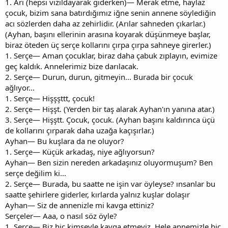
1. Arı (hepsi vızıldayarak giderken)— Merak etme, haylaz
çocuk, bizim sana batırdığımız iğne senin annene söylediğin
acı sözlerden daha az zehirlidir. (Arılar sahneden çıkarlar.)
(Ayhan, başını ellerinin arasına koyarak düşünmeye başlar,
biraz öteden üç serçe kollarını çırpa çırpa sahneye girerler.)
1. Serçe— Aman çocuklar, biraz daha çabuk zıplayın, evimize
geç kaldık. Annelerimiz bize darılacak.
2. Serçe— Durun, durun, gitmeyin... Burada bir çocuk
ağlıyor...
1. Serçe— Hişşşttt, çocuk!
2. Serçe— Hişşt. (Yerden bir taş alarak Ayhan'ın yanına atar.)
3. Serçe— Hişştt. Çocuk, çocuk. (Ayhan başını kaldırınca üçü
de kollarını çırparak daha uzağa kaçışırlar.)
Ayhan— Bu kuşlara da ne oluyor?
1. Serçe— Küçük arkadaş, niye ağlıyorsun?
Ayhan— Ben sizin nereden arkadaşınız oluyormuşum? Ben
serçe değilim ki...
2. Serçe— Burada, bu saatte ne işin var öyleyse? ınsanlar bu
saatte şehirlere giderler, kırlarda yalnız kuşlar dolaşır
Ayhan— Siz de annenizle mi kavga ettiniz?
Serçeler— Aaa, o nasıl söz öyle?
1. Serçe— Biz hiç kimseyle kavga etmeyiz. Hele annemizle hiç