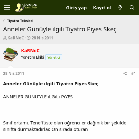
Giriş yap
Kayıt ol
Tiyatro Teksleri
Anneler Günüyle ılgili Tiyatro Piyes Skeç
K
B
KaRNeC
28 Nis 2011
o
a
n
ş
KaRNeC
b
l
Yönetim Ekibi
Yönetici
u
a
y
n
u
g
28 Nis 2011
#1
b
ı
a
ç
Anneler Günüyle ılgili Tiyatro Piyes Skeç
ş
t
l
a
ANNELER GÜNÜ’YLE ıLGıLı PıYES
a
r
t
i
a
h
n
i
Sınıf ortamı. Teneffüste olan öğrenciler dağınık bir şekilde
sınıfta durmaktadırlar. Ön sırada oturan