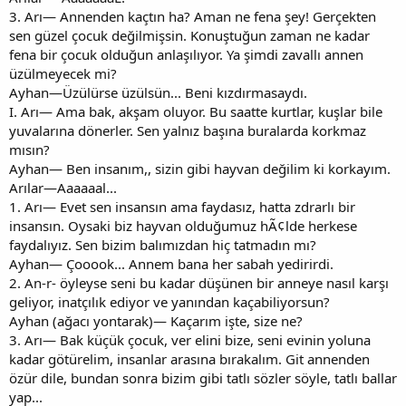
3. Arı— Annenden kaçtın ha? Aman ne fena şey! Gerçekten
sen güzel çocuk değilmişsin. Konuştuğun zaman ne kadar
fena bir çocuk olduğun anlaşılıyor. Ya şimdi zavallı annen
üzülmeyecek mi?
Ayhan—Üzülürse üzülsün... Beni kızdırmasaydı.
I. Arı— Ama bak, akşam oluyor. Bu saatte kurtlar, kuşlar bile
yuvalarına dönerler. Sen yalnız başına buralarda korkmaz
mısın?
Ayhan— Ben insanım,, sizin gibi hayvan değilim ki korkayım.
Arılar—Aaaaaal...
1. Arı— Evet sen insansın ama faydasız, hatta zdrarlı bir
insansın. Oysaki biz hayvan olduğumuz hÃ¢lde herkese
faydalıyız. Sen bizim balımızdan hiç tatmadın mı?
Ayhan— Çooook... Annem bana her sabah yedirirdi.
2. An-r- öyleyse seni bu kadar düşünen bir anneye nasıl karşı
geliyor, inatçılık ediyor ve yanından kaçabiliyorsun?
Ayhan (ağacı yontarak)— Kaçarım işte, size ne?
3. Arı— Bak küçük çocuk, ver elini bize, seni evinin yoluna
kadar götürelim, insanlar arasına bırakalım. Git annenden
özür dile, bundan sonra bizim gibi tatlı sözler söyle, tatlı ballar
yap...