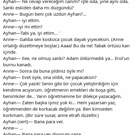
Ayhan— Ne cevap vereceğim canım? ışte oda, yine aynı oda.
Sanki eskiden daha mı düzgündü?
Anne— Bugün beni çok üzdün Ayhan?...
Ayhan— ıyi ettim.
Anne—ıyi mi ettin?
Ayhan—Tabi ya, iyi ettim... '
Anne— Galiba sen koskoca çocuk dayak yiyeceksin. (Anne
ortalığı düzeltmeye boşlar.) Aaaa! Bu da ne! Tabak örtüsü kan
içinde.
Ayhan— Eee, ne olmuş sanki? Adam öldürmedik ya... Erol'un
burnu kanadı.
Anne— Sonra da buna şildiniz öyle mi?
Ayhan— Evet öyle, ona sildik, ne yapacaksın?
Anne— Çok yazık! Senin gibi bir çocuk yetiştirdiğim için
kendime acıyorum. öğretmenin emekleri de boşa gitti,
benimkiler de... Yarın öğretmenine bir dilekçe yazacağım.
Ayhan— Zaten başka işiniz yok ki... Hem yazarsan yaz,
öğretmenden de korkacak değilim ya. Ben kimseden
korkmam. (Bir süre susar, anne etrafı düzeltir.)
Ayhan (sert)— Bana para ver.
Anne— ...
Ayhan— Bana para ver diyorum sana.