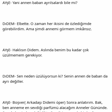
AYşE- Yani annen baban ayrılsalardı bile mi?
DıDEM- Elbette. O zaman her ikisini de özlediğimde
görebilirdim. Ama şimdi annemi görmem imkânsız.
AYşE- Haklısın Didem. Aslında benim bu kadar çok
üzülmemem gerekiyor.
DıDEM- Sen neden üzülüyorsun ki? Senin annen de baban da
ayrı değiller.
AYşE- Boşver( Arkadaşı Didemi öper) Sonra anlatırım. Bak,
ben anneme en sevdiği parfümü alacağım Anneler Gününde.