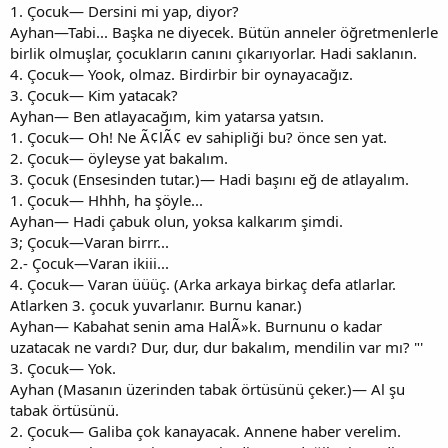
1. Çocuk— Dersini mi yap, diyor?
Ayhan—Tabi... Başka ne diyecek. Bütün anneler öğretmenlerle
birlik olmuşlar, çocukların canını çıkarıyorlar. Hadi saklanın.
4. Çocuk— Yook, olmaz. Birdirbir bir oynayacağız.
3. Çocuk— Kim yatacak?
Ayhan— Ben atlayacağım, kim yatarsa yatsın.
1. Çocuk— Oh! Ne Ã¢lÃ¢ ev sahipliği bu? önce sen yat.
2. Çocuk— öyleyse yat bakalım.
3. Çocuk (Ensesinden tutar.)— Hadi başını eğ de atlayalım.
1. Çocuk— Hhhh, ha şöyle...
Ayhan— Hadi çabuk olun, yoksa kalkarım şimdi.
3; Çocuk—Varan birrr...
2.- Çocuk—Varan ikiii...
4. Çocuk— Varan üüüç. (Arka arkaya birkaç defa atlarlar.
Atlarken 3. çocuk yuvarlanır. Burnu kanar.)
Ayhan— Kabahat senin ama HalÃ»k. Burnunu o kadar
uzatacak ne vardı? Dur, dur, dur bakalım, mendilin var mı? "'
3. Çocuk— Yok.
Ayhan (Masanın üzerinden tabak örtüsünü çeker.)— Al şu
tabak örtüsünü.
2. Çocuk— Galiba çok kanayacak. Annene haber verelim.