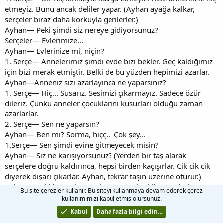
etmeyiz. Bunu ancak deliler yapar. (Ayhan ayağa kalkar,
serçeler biraz daha korkuyla gerilerler.)
Ayhan— Peki şimdi siz nereye gidiyorsunuz?
Serçeler— Evlerimize...
Ayhan— Evlerinize mi, niçin?
1. Serçe— Annelerimiz şimdi evde bizi bekler. Geç kaldığımız
için bizi merak etmiştir. Belki de bu yüzden hepimizi azarlar.
Ayhan—Anneniz sizi azarlayınca ne yaparsınız?
1. Serçe— Hiç... Susarız. Sesimizi çıkarmayız. Sadece özür
dileriz. Çünkü anneler çocuklarını kusurları olduğu zaman
azarlarlar.
2. Serçe— Sen ne yaparsın?
Ayhan— Ben mi? Sorma, hiçç... Çok şey...
1.Serçe— Sen şimdi evine gitmeyecek misin?
Ayhan— Siz ne karışıyorsunuz? (Yerden bir taş alarak
serçelere doğru kaldırınca, hepsi birden kaçışırlar. Cik cik cik
diyerek dışarı çıkarlar. Ayhan, tekrar taşın üzerine oturur.)
Ayhan— Sahi be. . Akşam oluyor... Kuşlar bile annelerine
Bu site çerezler kullanır. Bu siteyi kullanmaya devam ederek çerez
gidiyorlar. Keşke annemi darıltmasaydım. şimdi gitsem bile
kullanımımızı kabul etmiş olursunuz.
belki de beni istemez, kızar, darılır. Gece nerede yatarım ben?
Kabul
Daha fazla bilgi edin…
(Uzaktan çıngırak sesleri duyulmaya başlar. Sesler yavaş yavaş