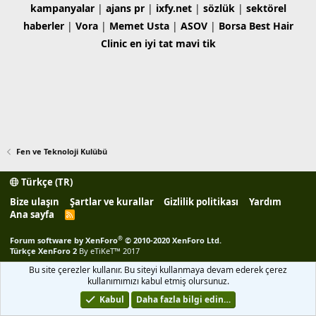
kampanyalar
|
ajans pr
|
ixfy.net
|
sözlük
|
sektörel
haberler
|
Vora
|
Memet Usta
|
ASOV
|
Borsa
Best Hair
Clinic
en iyi tat
mavi tik
Fen ve Teknoloji Kulübü
Türkçe (TR)
Bize ulaşın
Şartlar ve kurallar
Gizlilik politikası
Yardım
Ana sayfa
R
S
S
®
Forum software by XenForo
© 2010-2020 XenForo Ltd.
Türkçe XenForo 2
By eTiKeT™ 2017
Bu site çerezler kullanır. Bu siteyi kullanmaya devam ederek çerez
kullanımımızı kabul etmiş olursunuz.
Kabul
Daha fazla bilgi edin…