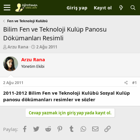
Giriş yap
Kayıt ol
Fen ve Teknoloji Kulübü
Bilim Fen ve Teknoloji Kulüp Panosu
Dökümanları Resimli
K
B
Arzu Rana
2 Ağu 2011
o
a
n
ş
Arzu Rana
b
l
Yönetim Ekibi
u
a
y
n
u
g
2 Ağu 2011
#1
b
ı
a
ç
2011-2012 Bilim Fen ve Teknoloji Kulübü Sosyal Kulüp
ş
t
panosu dökümanları resimler ve sözler
l
a
a
r
Cevap yazmak için giriş yap yada kayıt ol.
t
i
a
h
n
i
Facebook
Twitter
Reddit
Pinterest
Tumblr
WhatsApp
E-posta
Link
Paylaş: