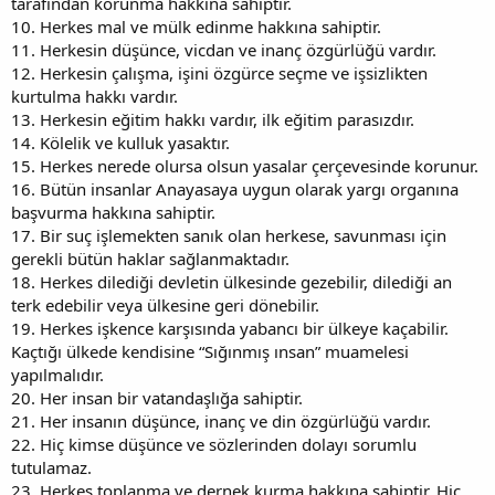
tarafından korunma hakkına sahiptir.
10. Herkes mal ve mülk edinme hakkına sahiptir.
11. Herkesin düşünce, vicdan ve inanç özgürlüğü vardır.
12. Herkesin çalışma, işini özgürce seçme ve işsizlikten
kurtulma hakkı vardır.
13. Herkesin eğitim hakkı vardır, ilk eğitim parasızdır.
14. Kölelik ve kulluk yasaktır.
15. Herkes nerede olursa olsun yasalar çerçevesinde korunur.
16. Bütün insanlar Anayasaya uygun olarak yargı organına
başvurma hakkına sahiptir.
17. Bir suç işlemekten sanık olan herkese, savunması için
gerekli bütün haklar sağlanmaktadır.
18. Herkes dilediği devletin ülkesinde gezebilir, dilediği an
terk edebilir veya ülkesine geri dönebilir.
19. Herkes işkence karşısında yabancı bir ülkeye kaçabilir.
Kaçtığı ülkede kendisine “Sığınmış ınsan” muamelesi
yapılmalıdır.
20. Her insan bir vatandaşlığa sahiptir.
21. Her insanın düşünce, inanç ve din özgürlüğü vardır.
22. Hiç kimse düşünce ve sözlerinden dolayı sorumlu
tutulamaz.
23. Herkes toplanma ve dernek kurma hakkına sahiptir. Hiç