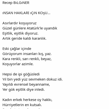
Recep BıLGıNER
ıNSAN HAKLARI ıÇıN KOşU...
Asırlardır koşuyoruz
Güzel günlere Atatürk'le uyandık
Eşitlik, eşitlik diyoruz.
Artık geride kaldı karanlık.
Eski çağlar içinde
Görüyorum insanları kış, yaz.
Kara renkli, sarı renkli, beyaz,
Koşuyorlar azimle.
Hepsi de ipi göğüsledi
Yıl bin yedi yüz sevmeken dokuz idi.
Yayıldı evrensel beyanname,
Yer gök eşitlik diye inledi.
Kadın erkek herkese oy hakkı,
Hürriyetlerin en kutsalı.