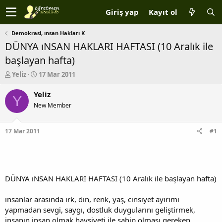
Giriş yap
Kayıt ol
Demokrasi, ınsan Hakları K
DÜNYA ıNSAN HAKLARI HAFTASI (10 Aralık ile
başlayan hafta)
K
B
Yeliz
17 Mar 2011
o
a
n
ş
Yeliz
Y
b
l
New Member
u
a
y
n
u
g
17 Mar 2011
#1
b
ı
a
ç
ş
t
l
a
a
r
DÜNYA ıNSAN HAKLARI HAFTASI (10 Aralık ile başlayan hafta)
t
i
a
h
ınsanlar arasında ırk, din, renk, yaş, cinsiyet ayırımı
n
i
yapmadan sevgi, saygı, dostluk duygularını geliştirmek,
insanın insan olmak haysiyeti ile sahip olması gereken