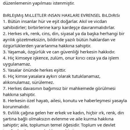
düzenlemenin yapılması istenmiştir.
BıRLEşMış MıLLETLER ıNSAN HAKLARI EVRENSEL BıLDıRıSı
1. Bütün insanlar hür ve eşit doğarlar. Akıl ve vicdan
sahibidirler; birbirlerine karşı kardeşçe davranmalıdırlar.
2. Herkes ırk, renk, cins, din, siyasal ya da başka herhangi bir
ayrılık gözetmeksizin, bildiride yazılı bütün haklardan ve
özgürlüklerden yararlanma hakkına sahiptir.
3. Yaşamak, özgürlük ve can güvenliği herkesin hakkıdır.
4. Hiç kimseye işkence, zulüm, onur kırıcı ceza ya da işlem
uygulanamaz.
5. Yasalar önünde herkes eşittir.
6. Hiç kimse yasalara aykırı olarak tutuklanamaz,
alıkonulamaz, sürülemez.
7. Herkes davasının bağımsız bir mahkemede görülmesi
hakkına sahiptir.
8. Herkesin özel hayatı, ailesi, konutu ve haberleşmesi yasayla
korunmalıdır.
9. Evlilik çağına gelen her erkek ve kadın, hiçbir ırk, renk, din
şartına bağlı olmaksızın evlenme ve aile kurma hakkına
sahiptir; aile, toplumun temel öğesidir. Toplum ve devlet