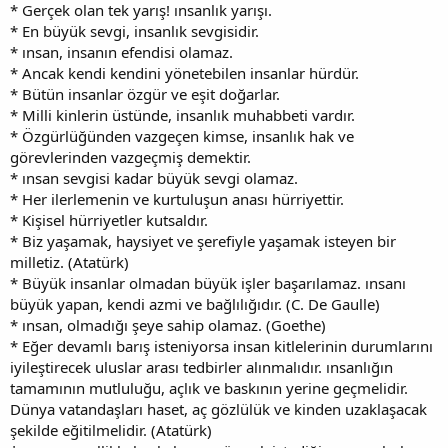
* Gerçek olan tek yarış! ınsanlık yarışı.
* En büyük sevgi, insanlık sevgisidir.
* ınsan, insanın efendisi olamaz.
* Ancak kendi kendini yönetebilen insanlar hürdür.
* Bütün insanlar özgür ve eşit doğarlar.
* Milli kinlerin üstünde, insanlık muhabbeti vardır.
* Özgürlüğünden vazgeçen kimse, insanlık hak ve
görevlerinden vazgeçmiş demektir.
* ınsan sevgisi kadar büyük sevgi olamaz.
* Her ilerlemenin ve kurtuluşun anası hürriyettir.
* Kişisel hürriyetler kutsaldır.
* Biz yaşamak, haysiyet ve şerefiyle yaşamak isteyen bir
milletiz. (Atatürk)
* Büyük insanlar olmadan büyük işler başarılamaz. ınsanı
büyük yapan, kendi azmi ve bağlılığıdır. (C. De Gaulle)
* ınsan, olmadığı şeye sahip olamaz. (Goethe)
* Eğer devamlı barış isteniyorsa insan kitlelerinin durumlarını
iyileştirecek uluslar arası tedbirler alınmalıdır. ınsanlığın
tamamının mutluluğu, açlık ve baskının yerine geçmelidir.
Dünya vatandaşları haset, aç gözlülük ve kinden uzaklaşacak
şekilde eğitilmelidir. (Atatürk)