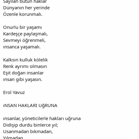
Sayılan bütün haklar
Dünyanın her yerinde
Özenle korunmalı.
Onurlu bir yaşamı
Kardeşçe paylaşmalı,
Sevmeyi öğrenmeli,
ınsanca yaşamalı.
Kalksın kulluk kölelik
Renk ayrımı olmasın
Eşit doğan insanlar
ınsan gibi yaşasın.
Erol Yavuz
ıNSAN HAKLARI UğRUNA
ınsanlar, yöneticilerle hakları uğruna
Didişip durdu binlerce yıl;
Usanmadan bıkmadan,
Yılmadan...