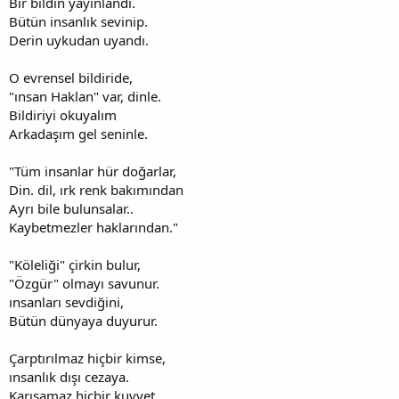
Bir bildin yayınlandı.
Bütün insanlık sevinip.
Derin uykudan uyandı.
O evrensel bildiride,
"ınsan Haklan" var, dinle.
Bildiriyi okuyalım
Arkadaşım gel seninle.
"Tüm insanlar hür doğarlar,
Din. dil, ırk renk bakımından
Ayrı bile bulunsalar..
Kaybetmezler haklarından."
"Köleliği" çirkin bulur,
"Özgür" olmayı savunur.
ınsanları sevdiğini,
Bütün dünyaya duyurur.
Çarptırılmaz hiçbir kimse,
ınsanlık dışı cezaya.
Karışamaz hiçbir kuvvet.