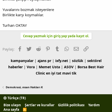
Yuvalarını bozmak isteyenlere
Birlikte karşı koymalılar.
Turhan OKTAY
Cevap yazmak için giriş yap yada kayıt ol.
Facebook
Twitter
Reddit
Pinterest
Tumblr
WhatsApp
E-posta
Link
Paylaş:
kampanyalar
|
ajans pr
|
ixfy.net
|
sözlük
|
sektörel
haberler
|
Vora
|
Memet Usta
|
ASOV
|
Borsa
Best Hair
Clinic
en iyi tat
mavi tik
Demokrasi, ınsan Hakları K
Türkçe (TR)
Bize ulaşın
Şartlar ve kurallar
Gizlilik politikası
Yardım
Ana sayfa
R