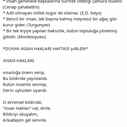
* ınsan genellikle başkalarına sürmek istediği çamura bulanır.
(Cenap şahabettin)
* Adil olmayan millet özgür de olamaz. (E.D. Sieys)
* Bencil bir insan, tek başına kalmış meyvesiz bir ağaç gibi
kurur gider. (Turgunyev)
* Bir tek kişiye yapılan haksızlık, bütün topluluğa yönelmiş
gibidir. (Montesquieu)
*DÜNYA ıNSAN HAKLARI HAFTASI şııRLERı*
ıNSAN HAKLARI
ınsanlığa önem verip,
Bu bildiride yayınlandı.
Bütün insanlık sevinip,
Derin uykudan uyandı.
O evrensel bildiride,
“ınsan Hakları” var, dinle,
Bildiriyi okuyalım,
Arkadaşım gel seninle.