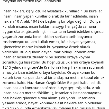
meydan vermeden uygulanmasıdır.
ınsan hakları, kişiyi özü ile yaşatacak kurallardır. Bu kurallar,
insanı insan yapan kurallar olarak da tarif edilebilir. ınsan
hakları 10 Aralık 1948’de başlamış bir olgu değildir. Dünya
kurulalı insana, insan haklarına saygı her çağda zamana
uygun olarak gösterilmiştir. ınsanların kendi istekleri dışında
yaşamak zorunda bırakıldıkları şartlara tarih boyunca
rastlanmıştır. Kullara kulluk etmek, köle hayatı yaşamak,
işkencelere maruz kalmak bu yaşantıya örnek olarak
verilebilir. Bu olguların dayanılmaz olduğu dönemlerde
insanlar hoşnutsuzluklarını bir şekilde ortaya koyma
zorunluluğu hissettiler. Bu hoşnutsuzluklarını ortaya koyarak
1215 yılında ıngiltere’de Kral John’a karşı haklarını savunmak
amacıyla bazı istekler ortaya koydular. Ortaya konan bu
kararlı tavır karşısında kral bir antlaşma metnini kabul etmek
zorunda kaldı. Hazırlanan Özgürlükler Belgesi kabul edildi.
ınsan hakları konusunda sözden öteye geçilmiş oldu. Artık
insan hakları metne dökülmüş, insanların kısıtlanamayacak
bazı hakları güvence altına alınmış oluyordu. ınsanların
yaşayışlarında, hayati konularda eşit haklara sahip oldukları
fikri 1776 yılında Amerika’da yayımlanan Bağımsızlık Bildirisi