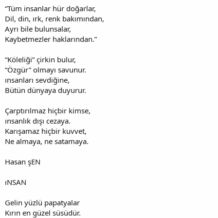
“Tüm insanlar hür doğarlar,
Dil, din, ırk, renk bakımından,
Ayrı bile bulunsalar,
Kaybetmezler haklarından.”
“Köleliği” çirkin bulur,
“Özgür” olmayı savunur.
ınsanları sevdiğine,
Bütün dünyaya duyurur.
Çarptırılmaz hiçbir kimse,
ınsanlık dışı cezaya.
Karışamaz hiçbir kuvvet,
Ne almaya, ne satamaya.
Hasan şEN
ıNSAN
Gelin yüzlü papatyalar
Kırın en güzel süsüdür.