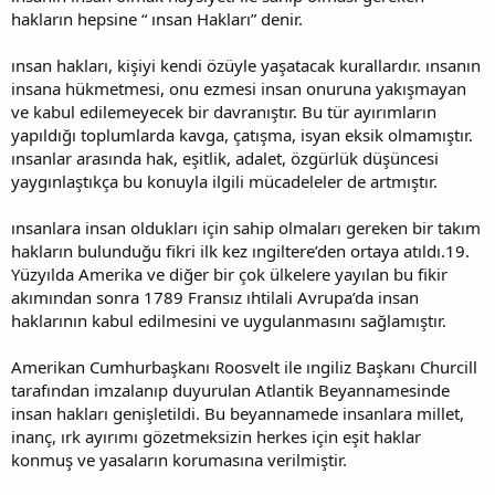
hakların hepsine “ ınsan Hakları” denir.
ınsan hakları, kişiyi kendi özüyle yaşatacak kurallardır. ınsanın
insana hükmetmesi, onu ezmesi insan onuruna yakışmayan
ve kabul edilemeyecek bir davranıştır. Bu tür ayırımların
yapıldığı toplumlarda kavga, çatışma, isyan eksik olmamıştır.
ınsanlar arasında hak, eşitlik, adalet, özgürlük düşüncesi
yaygınlaştıkça bu konuyla ilgili mücadeleler de artmıştır.
ınsanlara insan oldukları için sahip olmaları gereken bir takım
hakların bulunduğu fikri ilk kez ıngiltere’den ortaya atıldı.19.
Yüzyılda Amerika ve diğer bir çok ülkelere yayılan bu fikir
akımından sonra 1789 Fransız ıhtilali Avrupa’da insan
haklarının kabul edilmesini ve uygulanmasını sağlamıştır.
Amerikan Cumhurbaşkanı Roosvelt ile ıngiliz Başkanı Churcill
tarafından imzalanıp duyurulan Atlantik Beyannamesinde
insan hakları genişletildi. Bu beyannamede insanlara millet,
inanç, ırk ayırımı gözetmeksizin herkes için eşit haklar
konmuş ve yasaların korumasına verilmiştir.