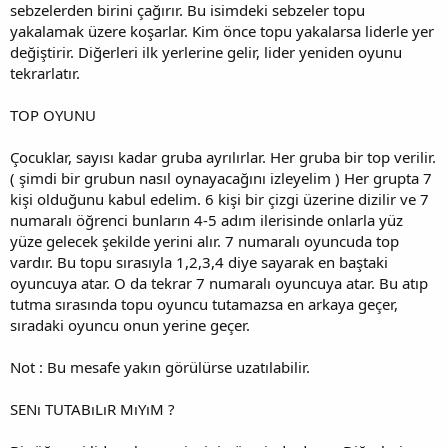
sebzelerden birini çağırır. Bu isimdeki sebzeler topu
yakalamak üzere koşarlar. Kim önce topu yakalarsa liderle yer
değiştirir. Diğerleri ilk yerlerine gelir, lider yeniden oyunu
tekrarlatır.
TOP OYUNU
Çocuklar, sayısı kadar gruba ayrılırlar. Her gruba bir top verilir.
( şimdi bir grubun nasıl oynayacağını izleyelim ) Her grupta 7
kişi olduğunu kabul edelim. 6 kişi bir çizgi üzerine dizilir ve 7
numaralı öğrenci bunların 4-5 adım ilerisinde onlarla yüz
yüze gelecek şekilde yerini alır. 7 numaralı oyuncuda top
vardır. Bu topu sırasıyla 1,2,3,4 diye sayarak en baştaki
oyuncuya atar. O da tekrar 7 numaralı oyuncuya atar. Bu atıp
tutma sırasında topu oyuncu tutamazsa en arkaya geçer,
sıradaki oyuncu onun yerine geçer.
Not : Bu mesafe yakın görülürse uzatılabilir.
SENı TUTABıLıR MıYıM ?