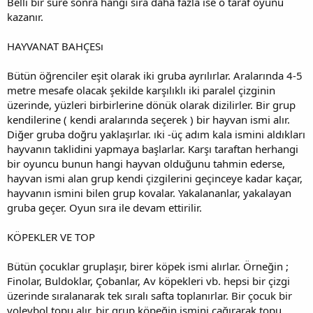
Belli bir süre sonra hangi sıra daha fazla ise o taraf oyunu
kazanır.
HAYVANAT BAHÇESı
Bütün öğrenciler eşit olarak iki gruba ayrılırlar. Aralarında 4-5
metre mesafe olacak şekilde karşılıklı iki paralel çizginin
üzerinde, yüzleri birbirlerine dönük olarak dizilirler. Bir grup
kendilerine ( kendi aralarında seçerek ) bir hayvan ismi alır.
Diğer gruba doğru yaklaşırlar. ıki -üç adım kala ismini aldıkları
hayvanın taklidini yapmaya başlarlar. Karşı taraftan herhangi
bir oyuncu bunun hangi hayvan olduğunu tahmin ederse,
hayvan ismi alan grup kendi çizgilerini geçinceye kadar kaçar,
hayvanın ismini bilen grup kovalar. Yakalananlar, yakalayan
gruba geçer. Oyun sıra ile devam ettirilir.
KÖPEKLER VE TOP
Bütün çocuklar gruplaşır, birer köpek ismi alırlar. Örneğin ;
Finolar, Buldoklar, Çobanlar, Av köpekleri vb. hepsi bir çizgi
üzerinde sıralanarak tek sıralı safta toplanırlar. Bir çocuk bir
voleybol topu alır, bir grup köpeğin ismini çağırarak topu