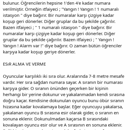
bulunur. Öğrencilerin hepsine 1'den 4'e kadar numara
verilmiştir. Örneğin ıtfaiyeci ; "Yangın ! Yangın ! 1 numaralı
istasyon " diye bağırır. Bir numaralar karşı çizgiye kadar
koşup geri dönerler. Diğer gruplar da bu şekilde çağırılır.
Bazen itfaiyeci ; " 1 numaralı istasyon " diye bağırır. Bir
numaralar karşı çizgiye kadar koşup geri dönerler. Diğer
gruplar da bu şekilde çağırılır. Bazen itfaiyeci ; " Yangın !
Yangın ! Alarm var !" diye bağırır. O zaman bütün öğrenciler
karşıya kadar koşup geriye dönerler.
ESıR ALMA VE VERME
Oyuncular karşılıklı iki sıra olur. Aralarında 7-8 metre mesafe
vardır. Her sıra sağdan numara sayar. A sıranın bir numarası
karşıya gider. O sıranın önünden geçerken bir kişinin
herhangi bir yerine dokunur ve yakalanmadan kendi sırasına
doğru kaçar. Kendisine dokunulan oyuncu bunu öbür sıranın
hizasına kadar kovalamaya başlar. Eğer oyuncuyu yakalarsa,
yakalanan oyuncu B sırasına esir olarak gider, o sıranın en
sonuna eklenir. Dokunulmadan kaçarsa B sırasındaki
kovalayan oyuncu esir olur ve A sırasının en sonuna eklenir.