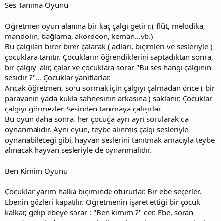
Ses Tanıma Oyunu
Öğretmen oyun alanına bir kaç çalgı getirir.( flüt, melodika,
mandolin, bağlama, akordeon, keman…vb.)
Bu çalgıları birer birer çalarak ( adları, biçimleri ve sesleriyle )
çocuklara tanıtır. Çocukların öğrendiklerini saptadıktan sonra,
bir çalgıyı alır, çalar ve çocuklara sorar "Bu ses hangi çalgının
sesidir ?"… Çocuklar yanıtlarlar.
Ancak öğretmen, soru sormak için çalgıyı çalmadan önce ( bir
paravanın yada kukla sahnesinin arkasına ) saklanır. Çocuklar
çalgıyı görmezler. Sesinden tanımaya çalışırlar.
Bu oyun daha sonra, her çocuğa ayrı ayrı sorularak da
oynanmalıdır. Aynı oyun, teybe alınmış çalgı sesleriyle
oynanabileceği gibi, hayvan seslerini tanıtmak amacıyla teybe
alınacak hayvan sesleriyle de oynanmalıdır.
Ben Kimim Oyunu
Çocuklar yarım halka biçiminde otururlar. Bir ebe seçerler.
Ebenin gözleri kapatılır. Öğretmenin işaret ettiği bir çocuk
kalkar, gelip ebeye sorar : "Ben kimim ?" der. Ebe, soran