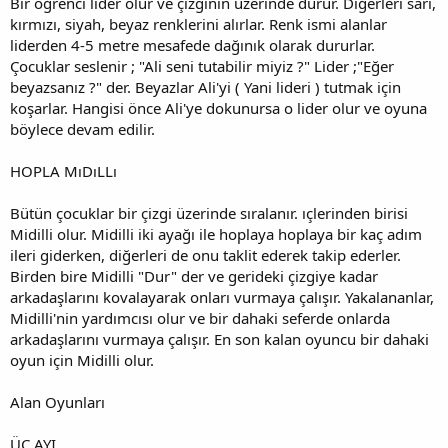
Bir öğrenci lider olur ve çizginin üzerinde durur. Diğerleri sarı,
kırmızı, siyah, beyaz renklerini alırlar. Renk ismi alanlar
liderden 4-5 metre mesafede dağınık olarak dururlar.
Çocuklar seslenir ; "Ali seni tutabilir miyiz ?" Lider ;"Eğer
beyazsanız ?" der. Beyazlar Ali'yi ( Yani lideri ) tutmak için
koşarlar. Hangisi önce Ali'ye dokunursa o lider olur ve oyuna
böylece devam edilir.
HOPLA MıDıLLı
Bütün çocuklar bir çizgi üzerinde sıralanır. ıçlerinden birisi
Midilli olur. Midilli iki ayağı ile hoplaya hoplaya bir kaç adım
ileri giderken, diğerleri de onu taklit ederek takip ederler.
Birden bire Midilli "Dur" der ve gerideki çizgiye kadar
arkadaşlarını kovalayarak onları vurmaya çalışır. Yakalananlar,
Midilli'nin yardımcısı olur ve bir dahaki seferde onlarda
arkadaşlarını vurmaya çalışır. En son kalan oyuncu bir dahaki
oyun için Midilli olur.
Alan Oyunları
ÜÇ AYI