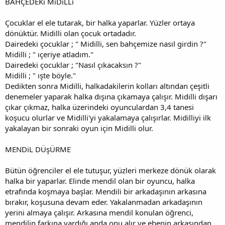
BAHÇEDEKı MıDıLLı
Çocuklar el ele tutarak, bir halka yaparlar. Yüzler ortaya
dönüktür. Midilli olan çocuk ortadadır.
Dairedeki çocuklar ; " Midilli, sen bahçemize nasıl girdin ?"
Midilli ; " ıçeriye atladım."
Dairedeki çocuklar ; "Nasıl çıkacaksın ?"
Midilli ; " ışte böyle."
Dedikten sonra Midilli, halkadakilerin kolları altından çeşitli
denemeler yaparak halka dışına çıkamaya çalışır. Midilli dışarı
çıkar çıkmaz, halka üzerindeki oyunculardan 3,4 tanesi
koşucu olurlar ve Midilli'yi yakalamaya çalışırlar. Midilliyi ilk
yakalayan bir sonraki oyun için Midilli olur.
MENDiL DÜşÜRME
Bütün öğrenciler el ele tutuşur, yüzleri merkeze dönük olarak
halka bir yaparlar. Elinde mendil olan bir oyuncu, halka
etrafında koşmaya başlar. Mendili bir arkadaşının arkasına
bırakır, koşusuna devam eder. Yakalanmadan arkadaşının
yerini almaya çalışır. Arkasına mendil konulan öğrenci,
mendilin farkına vardığı anda onu alır ve ebenin arkasından