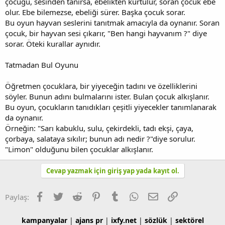
çocuğu, sesinden tanırsa, ebelikten kurtulur, soran çocuk ebe
olur. Ebe bilemezse, ebeliği sürer. Başka çocuk sorar.
Bu oyun hayvan seslerini tanıtmak amacıyla da oynanır. Soran
çocuk, bir hayvan sesi çıkarır, "Ben hangi hayvanım ?" diye
sorar. Öteki kurallar aynıdır.
Tatmadan Bul Oyunu
Öğretmen çocuklara, bir yiyeceğin tadını ve özelliklerini
söyler. Bunun adını bulmalarını ister. Bulan çocuk alkışlanır.
Bu oyun, çocukların tanıdıkları çeşitli yiyecekler tanımlanarak
da oynanır.
Örneğin: "Sarı kabuklu, sulu, çekirdekli, tadı ekşi, çaya,
çorbaya, salataya sıkılır; bunun adı nedir ?"diye sorulur.
"Limon" olduğunu bilen çocuklar alkışlanır.
Cevap yazmak için giriş yap yada kayıt ol.
Facebook
Twitter
Reddit
Pinterest
Tumblr
WhatsApp
E-posta
Link
Paylaş:
kampanyalar
|
ajans pr
|
ixfy.net
|
sözlük
|
sektörel