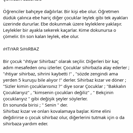
Öğrenciler bahçeye dağılırlar. Bir kişi ebe olur. Öğretmen
düdük çalınca ebe hariç diğer çocuklar leylek gibi tek ayakları
üzerinde dururlar. Ebe dokunmak üzere leyleklere yaklaşır.
Leylekler bir ayakla sekerek kaçarlar. Kime dokunursa o
çömelir. En son kalan leylek, ebe olur.
ıHTıYAR SıHıRBAZ
Bir çocuk "ıhtiyar Sihirbaz" olarak seçilir. Diğerleri bir kaç
adım mesafeden onu izlerler. Çocuklar sihirbazla alay ederler ;
"ıhtiyar sihirbaz, sihrini kaybetti !" , "sözde zengindi ama
yerden 5 kuruşu bile alıyor !" derler. Sihirbaz kızar ve döner ;
"Sizler kimin çocuklarısınız ?" diye sorar Çocuklar ; "Bakkalın
Çocuklarıyız" , "kimsenin çocukları değiliz" , " Bekçinin
çocuklarıyız " gibi değişik şeyler söylerler.
En sonunda birisi ; " Senin " der.
Sihirbaz kızar ve onları kovalamaya başlar. Kime elini
değdirirse o çocuk sihirbaz olur, diğerlerini tutmak için o da
sihirbaza yardım eder.