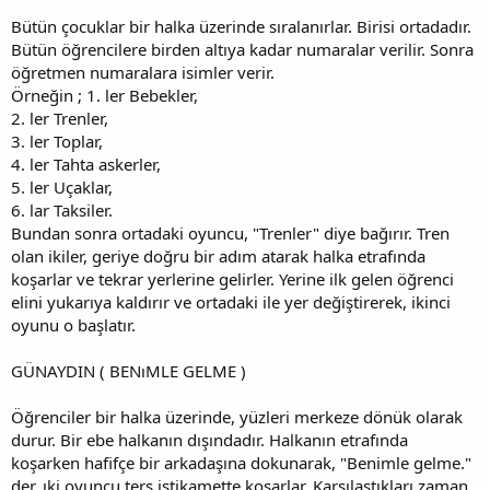
Bütün çocuklar bir halka üzerinde sıralanırlar. Birisi ortadadır.
Bütün öğrencilere birden altıya kadar numaralar verilir. Sonra
öğretmen numaralara isimler verir.
Örneğin ; 1. ler Bebekler,
2. ler Trenler,
3. ler Toplar,
4. ler Tahta askerler,
5. ler Uçaklar,
6. lar Taksiler.
Bundan sonra ortadaki oyuncu, "Trenler" diye bağırır. Tren
olan ikiler, geriye doğru bir adım atarak halka etrafında
koşarlar ve tekrar yerlerine gelirler. Yerine ilk gelen öğrenci
elini yukarıya kaldırır ve ortadaki ile yer değiştirerek, ikinci
oyunu o başlatır.
GÜNAYDIN ( BENıMLE GELME )
Öğrenciler bir halka üzerinde, yüzleri merkeze dönük olarak
durur. Bir ebe halkanın dışındadır. Halkanın etrafında
koşarken hafifçe bir arkadaşına dokunarak, "Benimle gelme."
der. ıki oyuncu ters istikamette koşarlar. Karşılaştıkları zaman