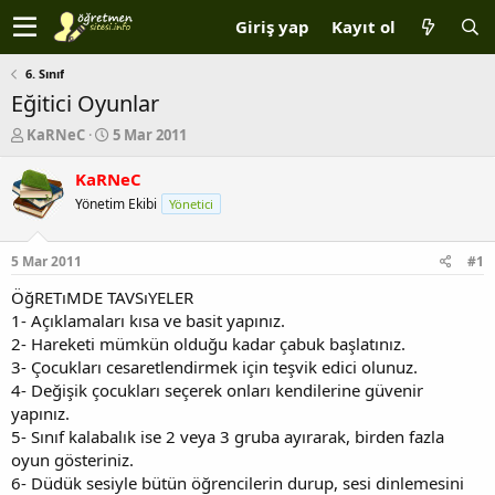
Giriş yap
Kayıt ol
6. Sınıf
Eğitici Oyunlar
K
B
KaRNeC
5 Mar 2011
o
a
n
ş
KaRNeC
b
l
Yönetim Ekibi
Yönetici
u
a
y
n
u
g
5 Mar 2011
#1
b
ı
a
ç
ÖğRETıMDE TAVSıYELER
ş
t
1- Açıklamaları kısa ve basit yapınız.
l
a
2- Hareketi mümkün olduğu kadar çabuk başlatınız.
a
r
3- Çocukları cesaretlendirmek için teşvik edici olunuz.
t
i
4- Değişik çocukları seçerek onları kendilerine güvenir
a
h
yapınız.
n
i
5- Sınıf kalabalık ise 2 veya 3 gruba ayırarak, birden fazla
oyun gösteriniz.
6- Düdük sesiyle bütün öğrencilerin durup, sesi dinlemesini