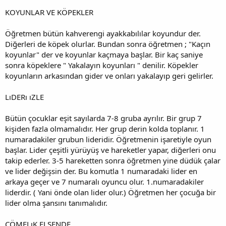
KOYUNLAR VE KÖPEKLER
Öğretmen bütün kahverengi ayakkabılılar koyundur der.
Diğerleri de köpek olurlar. Bundan sonra öğretmen ; "Kaçın
koyunlar" der ve koyunlar kaçmaya başlar. Bir kaç saniye
sonra köpeklere " Yakalayın koyunları " denilir. Köpekler
koyunların arkasından gider ve onları yakalayıp geri gelirler.
LıDERı ıZLE
Bütün çocuklar eşit sayılarda 7-8 gruba ayrılır. Bir grup 7
kişiden fazla olmamalıdır. Her grup derin kolda toplanır. 1
numaradakiler grubun lideridir. Öğretmenin işaretiyle oyun
başlar. Lider çeşitli yürüyüş ve hareketler yapar, diğerleri onu
takip ederler. 3-5 hareketten sonra öğretmen yine düdük çalar
ve lider değişsin der. Bu komutla 1 numaradaki lider en
arkaya geçer ve 7 numaralı oyuncu olur. 1.numaradakiler
liderdir. ( Yani önde olan lider olur.) Öğretmen her çocuğa bir
lider olma şansını tanımalıdır.
ÇÖMELıK ELSENDE