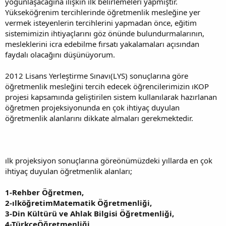
yoğunlaşacağına ilişkin ilk belirlemeleri yapmıştır.
Yükseköğrenim tercihlerinde öğretmenlik mesleğine yer
vermek isteyenlerin tercihlerini yapmadan önce, eğitim
sistemimizin ihtiyaçlarını göz önünde bulundurmalarının,
mesleklerini icra edebilme fırsatı yakalamaları açısından
faydalı olacağını düşünüyorum.
2012 Lisans Yerleştirme Sınavı(LYS) sonuçlarına göre
öğretmenlik mesleğini tercih edecek öğrencilerimizin ıKOP
projesi kapsamında geliştirilen sistem kullanılarak hazırlanan
öğretmen projeksiyonunda en çok ihtiyaç duyulan
öğretmenlik alanlarını dikkate almaları gerekmektedir.
ılk projeksiyon sonuçlarına göreönümüzdeki yıllarda en çok
ihtiyaç duyulan öğretmenlik alanları;
1-Rehber Öğretmen,
2-ılköğretimMatematik Öğretmenliği,
3-Din Kültürü ve Ahlak Bilgisi Öğretmenliği,
4-TürkçeÖğretmenliği,