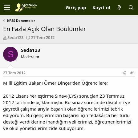
Giriş yap
Kayıt ol
KPSS Denemeler
En Fazla Açık Olan Böülümler
K
B
Seda123
27 Tem 2012
o
a
n
ş
Seda123
S
b
l
Moderator
u
a
y
n
u
g
27 Tem 2012
#1
b
ı
a
ç
Milli Eğitim Bakanı Ömer Dinçer'den Öğrencilere;
ş
t
l
a
2012 Lisans Yerleştirme Sınavı(LYS) sonuçlan 23 Temmuz
a
r
2012 tarihinde açıklanmıştır. Bu sınav sürecinde disiplinli ve
t
i
gayretli çalışmalarıyla başarılı olan öğrencilerimizi tebrik
a
h
ediyorum. Bu gençlerimizin başarısı için fedakârca her türlü
n
i
desteği verdiklerine inandığım velilerimizi, öğretmenlerimizi
ve okul yöneticilerimizide kutluyorum.