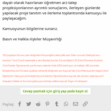
dayalı olarak hazırlanan öğretmen arz-talep
projeksiyonlarının ayrıntılı sonuçlarını, ilerleyen günlerde
yapılacak proje tanıtım ve ilerleme toplantısında kamuoyu ile
paylaşacağım.
Kamuoyunun bilgilerine sunarız.
Basın ve Halkla ılişkiler Müşavirliği
YGS paylaşım forumu plan ılköğretim Kimya eğitim sitesi yıllık plan Ödev sunular Edebiyat soru
bankası 1.Sınıf 2.Sınıf matematik e-okul Biyoloji Sorular Güncel Eğitim LYS 8.Sınıf Deneme Sınavları
4.Sınıf testler Öğretmenler performans ödevleri Fizik KPSS belirli gün ve haftalar SBS zümreler
Birleştirilmiş sınıf Ücretsiz üyeliksiz rehberlik ılköğretim ıçin Kaynak Site 5.Sınıf Mevzuat fen bilgisi 3.Sınıf
Eğitimcinin Sitesi güncel birleştirlmiş sınıf planları Öğretmenlere kaynak site seminer çalışması sınıf
dosyaları Kaliteli ve Güncel ingilizce güncel bilgi velilere kaynak Özgür Ansiklopedi
Cevap yazmak için giriş yap yada kayıt ol.
Facebook
Twitter
Reddit
Pinterest
Tumblr
WhatsApp
E-posta
Link
Paylaş: