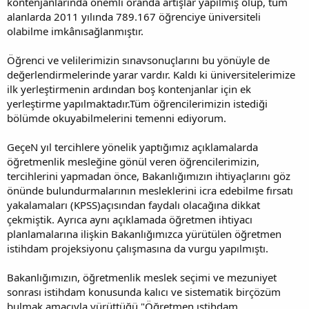
kontenjanlarında önemli oranda artışlar yapılmış olup, tüm
alanlarda 2011 yılında 789.167 öğrenciye üniversiteli
olabilme imkânısağlanmıştır.
Öğrenci ve velilerimizin sınavsonuçlarını bu yönüyle de
değerlendirmelerinde yarar vardır. Kaldı ki üniversitelerimize
ilk yerleştirmenin ardından boş kontenjanlar için ek
yerleştirme yapılmaktadır.Tüm öğrencilerimizin istediği
bölümde okuyabilmelerini temenni ediyorum.
GeçeN yıl tercihlere yönelik yaptığımız açıklamalarda
öğretmenlik mesleğine gönül veren öğrencilerimizin,
tercihlerini yapmadan önce, Bakanlığımızın ihtiyaçlarını göz
önünde bulundurmalarının mesleklerini icra edebilme fırsatı
yakalamaları (KPSS)açısından faydalı olacağına dikkat
çekmiştik. Ayrıca aynı açıklamada öğretmen ihtiyacı
planlamalarına ilişkin Bakanlığımızca yürütülen öğretmen
istihdam projeksiyonu çalışmasına da vurgu yapılmıştı.
Bakanlığımızın, öğretmenlik meslek seçimi ve mezuniyet
sonrası istihdam konusunda kalıcı ve sistematik birçözüm
bulmak amacıyla yürüttüğü "Öğretmen ıstihdam