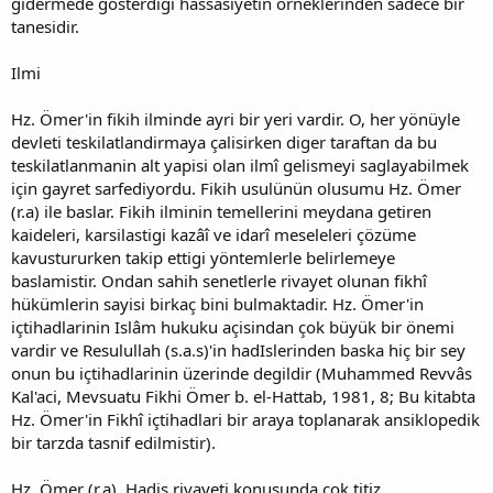
gidermede gösterdigi hassasiyetin örneklerinden sadece bir
tanesidir.
Ilmi
Hz. Ömer'in fikih ilminde ayri bir yeri vardir. O, her yönüyle
devleti teskilatlandirmaya çalisirken diger taraftan da bu
teskilatlanmanin alt yapisi olan ilmî gelismeyi saglayabilmek
için gayret sarfediyordu. Fikih usulünün olusumu Hz. Ömer
(r.a) ile baslar. Fikih ilminin temellerini meydana getiren
kaideleri, karsilastigi kazâî ve idarî meseleleri çözüme
kavustururken takip ettigi yöntemlerle belirlemeye
baslamistir. Ondan sahih senetlerle rivayet olunan fikhî
hükümlerin sayisi birkaç bini bulmaktadir. Hz. Ömer'in
içtihadlarinin Islâm hukuku açisindan çok büyük bir önemi
vardir ve Resulullah (s.a.s)'in hadIslerinden baska hiç bir sey
onun bu içtihadlarinin üzerinde degildir (Muhammed Revvâs
Kal'aci, Mevsuatu Fikhi Ömer b. el-Hattab, 1981, 8; Bu kitabta
Hz. Ömer'in Fikhî içtihadlari bir araya toplanarak ansiklopedik
bir tarzda tasnif edilmistir).
Hz. Ömer (r.a), Hadis rivayeti konusunda çok titiz