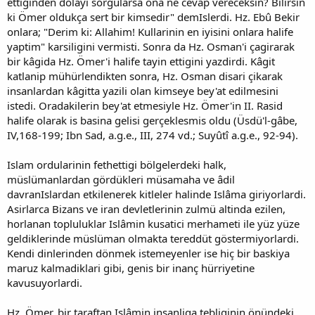
ettiginden dolayi sorgularsa ona ne cevap vereceksin? Bilirsin
ki Ömer oldukça sert bir kimsedir" demIslerdi. Hz. Ebû Bekir
onlara; "Derim ki: Allahim! Kullarinin en iyisini onlara halife
yaptim" karsiligini vermisti. Sonra da Hz. Osman'i çagirarak
bir kâgida Hz. Ömer'i halife tayin ettigini yazdirdi. Kâgit
katlanip mühürlendikten sonra, Hz. Osman disari çikarak
insanlardan kâgitta yazili olan kimseye bey'at edilmesini
istedi. Oradakilerin bey'at etmesiyle Hz. Ömer'in II. Rasid
halife olarak is basina gelisi gerçeklesmis oldu (Üsdü'l-gâbe,
IV,168-199; Ibn Sad, a.g.e., III, 274 vd.; Suyûtî a.g.e., 92-94).
Islam ordularinin fethettigi bölgelerdeki halk,
müslümanlardan gördükleri müsamaha ve âdil
davranIslardan etkilenerek kitleler halinde Islâma giriyorlardi.
Asirlarca Bizans ve iran devletlerinin zulmü altinda ezilen,
horlanan topluluklar Islâmin kusatici merhameti ile yüz yüze
geldiklerinde müslüman olmakta tereddüt göstermiyorlardi.
Kendi dinlerinden dönmek istemeyenler ise hiç bir baskiya
maruz kalmadiklari gibi, genis bir inanç hürriyetine
kavusuyorlardi.
Hz. Ömer, bir taraftan Islâmin insanliga tebliginin önündeki