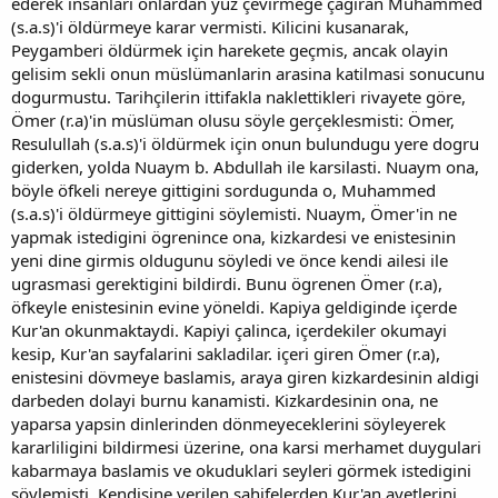
ederek insanlari onlardan yüz çevirmege çagiran Muhammed
(s.a.s)'i öldürmeye karar vermisti. Kilicini kusanarak,
Peygamberi öldürmek için harekete geçmis, ancak olayin
gelisim sekli onun müslümanlarin arasina katilmasi sonucunu
dogurmustu. Tarihçilerin ittifakla naklettikleri rivayete göre,
Ömer (r.a)'in müslüman olusu söyle gerçeklesmisti: Ömer,
Resulullah (s.a.s)'i öldürmek için onun bulundugu yere dogru
giderken, yolda Nuaym b. Abdullah ile karsilasti. Nuaym ona,
böyle öfkeli nereye gittigini sordugunda o, Muhammed
(s.a.s)'i öldürmeye gittigini söylemisti. Nuaym, Ömer'in ne
yapmak istedigini ögrenince ona, kizkardesi ve enistesinin
yeni dine girmis oldugunu söyledi ve önce kendi ailesi ile
ugrasmasi gerektigini bildirdi. Bunu ögrenen Ömer (r.a),
öfkeyle enistesinin evine yöneldi. Kapiya geldiginde içerde
Kur'an okunmaktaydi. Kapiyi çalinca, içerdekiler okumayi
kesip, Kur'an sayfalarini sakladilar. içeri giren Ömer (r.a),
enistesini dövmeye baslamis, araya giren kizkardesinin aldigi
darbeden dolayi burnu kanamisti. Kizkardesinin ona, ne
yaparsa yapsin dinlerinden dönmeyeceklerini söyleyerek
kararliligini bildirmesi üzerine, ona karsi merhamet duygulari
kabarmaya baslamis ve okuduklari seyleri görmek istedigini
söylemisti. Kendisine verilen sahifelerden Kur'an ayetlerini