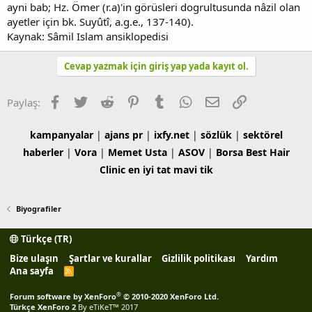
ayni bab; Hz. Ömer (r.a)'in görüsleri dogrultusunda nâzil olan
ayetler için bk. Suyûtî, a.g.e., 137-140).
Kaynak: Sâmil Islam ansiklopedisi
Cevap yazmak için giriş yap yada kayıt ol.
Facebook
Twitter
Reddit
Pinterest
Tumblr
WhatsApp
E-posta
Link
Paylaş:
kampanyalar
|
ajans pr
|
ixfy.net
|
sözlük
|
sektörel
haberler
|
Vora
|
Memet Usta
|
ASOV
|
Borsa
Best Hair
Clinic
en iyi tat
mavi tik
Biyografiler
Türkçe (TR)
Bize ulaşın
Şartlar ve kurallar
Gizlilik politikası
Yardım
Ana sayfa
R
S
S
®
Forum software by XenForo
© 2010-2020 XenForo Ltd.
Türkçe XenForo 2
By eTiKeT™ 2017