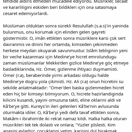
tehdide aldiris etmeden mücadele ediyordu. Müsrikler, secaat
ve kararliligini eskiden beri bildikleri için ona satasmaya
cesaret edemiyorlardi.
Müslüman olduktan sonra sürekli Resulullah (s.a.s)'in yaninda
bulunmus, onu korumak için elinden gelen gayreti
göstermistir. O, imân ettikten sonra müsriklere karsi çok sert
davranmis ve dinini her ortamda, kimseden çekinmeden
herkese meydan okuyarak savunmustur. Islâm tebliginin yeni
bir veche kazanmasi için Medine'ye hicret emrolundugu
zaman müslümanlar Mekke'den gizlice Medine'ye göç etmeye
basladiklarinda, Hz. Ömer, gizlenme ihtiyaci duymamisti.
Ömer (r.a), beraberinde yirmi arkadasi oldugu halde
Medine'ye dogru yola çikmisti. Hz. Ali (r.a) onun hicretini su
sekilde anlatmaktadir: "Ömer'den baska gizlenmeden hicret
eden hiç bir kimseyi bilmiyorum. O, hicrete hazirlandiginda
kilicini kusandi, yayini omuzuna takti, eline oklarini aldi ve
Kâ'be'ye gitti. Kureys'in ileri gelenleri Kâ'be'nin avlusunda
oturmakta idiler. O, Kâ'be'yi yedi defa tavaf ettikten sonra,
Makâm-i ibrahim'de iki rek'at namaz kildi. Halka halka oturan
müsrikleri tek tek dolasti ve onlara; "Yüzler pIslesti. Kim
anasini evladsiz, çocuklarini yetim, karisini dul birakmak