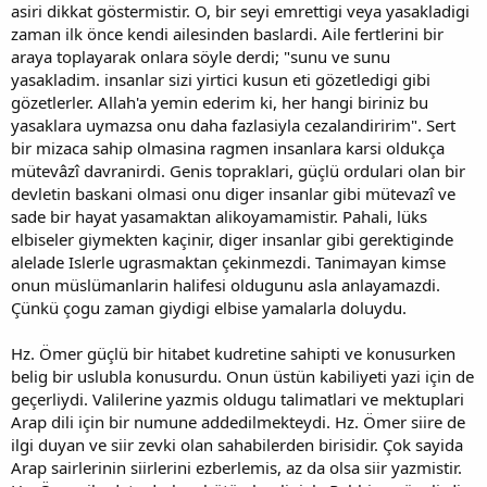
asiri dikkat göstermistir. O, bir seyi emrettigi veya yasakladigi
zaman ilk önce kendi ailesinden baslardi. Aile fertlerini bir
araya toplayarak onlara söyle derdi; "sunu ve sunu
yasakladim. insanlar sizi yirtici kusun eti gözetledigi gibi
gözetlerler. Allah'a yemin ederim ki, her hangi biriniz bu
yasaklara uymazsa onu daha fazlasiyla cezalandiririm". Sert
bir mizaca sahip olmasina ragmen insanlara karsi oldukça
mütevâzî davranirdi. Genis topraklari, güçlü ordulari olan bir
devletin baskani olmasi onu diger insanlar gibi mütevazî ve
sade bir hayat yasamaktan alikoyamamistir. Pahali, lüks
elbiseler giymekten kaçinir, diger insanlar gibi gerektiginde
alelade Islerle ugrasmaktan çekinmezdi. Tanimayan kimse
onun müslümanlarin halifesi oldugunu asla anlayamazdi.
Çünkü çogu zaman giydigi elbise yamalarla doluydu.
Hz. Ömer güçlü bir hitabet kudretine sahipti ve konusurken
belig bir uslubla konusurdu. Onun üstün kabiliyeti yazi için de
geçerliydi. Valilerine yazmis oldugu talimatlari ve mektuplari
Arap dili için bir numune addedilmekteydi. Hz. Ömer siire de
ilgi duyan ve siir zevki olan sahabilerden birisidir. Çok sayida
Arap sairlerinin siirlerini ezberlemis, az da olsa siir yazmistir.