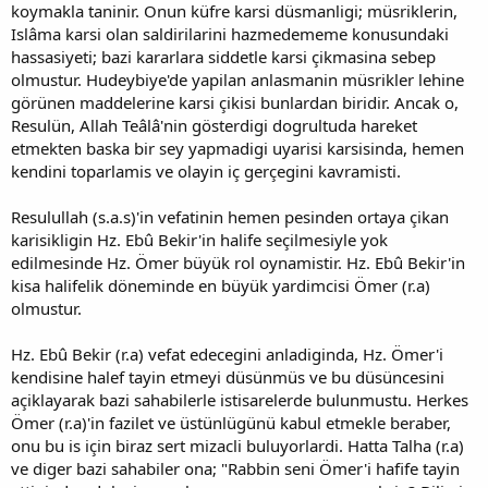
koymakla taninir. Onun küfre karsi düsmanligi; müsriklerin,
Islâma karsi olan saldirilarini hazmedememe konusundaki
hassasiyeti; bazi kararlara siddetle karsi çikmasina sebep
olmustur. Hudeybiye'de yapilan anlasmanin müsrikler lehine
görünen maddelerine karsi çikisi bunlardan biridir. Ancak o,
Resulün, Allah Teâlâ'nin gösterdigi dogrultuda hareket
etmekten baska bir sey yapmadigi uyarisi karsisinda, hemen
kendini toparlamis ve olayin iç gerçegini kavramisti.
Resulullah (s.a.s)'in vefatinin hemen pesinden ortaya çikan
karisikligin Hz. Ebû Bekir'in halife seçilmesiyle yok
edilmesinde Hz. Ömer büyük rol oynamistir. Hz. Ebû Bekir'in
kisa halifelik döneminde en büyük yardimcisi Ömer (r.a)
olmustur.
Hz. Ebû Bekir (r.a) vefat edecegini anladiginda, Hz. Ömer'i
kendisine halef tayin etmeyi düsünmüs ve bu düsüncesini
açiklayarak bazi sahabilerle istisarelerde bulunmustu. Herkes
Ömer (r.a)'in fazilet ve üstünlügünü kabul etmekle beraber,
onu bu is için biraz sert mizacli buluyorlardi. Hatta Talha (r.a)
ve diger bazi sahabiler ona; "Rabbin seni Ömer'i hafife tayin