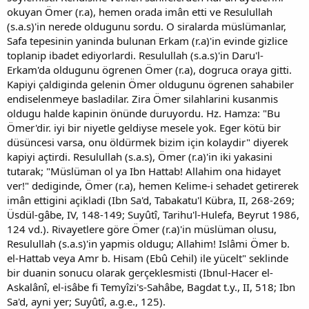
okuyan Ömer (r.a), hemen orada imân etti ve Resulullah
(s.a.s)'in nerede oldugunu sordu. O siralarda müslümanlar,
Safa tepesinin yaninda bulunan Erkam (r.a)'in evinde gizlice
toplanip ibadet ediyorlardi. Resulullah (s.a.s)'in Daru'l-
Erkam'da oldugunu ögrenen Ömer (r.a), dogruca oraya gitti.
Kapiyi çaldiginda gelenin Ömer oldugunu ögrenen sahabiler
endiselenmeye basladilar. Zira Ömer silahlarini kusanmis
oldugu halde kapinin önünde duruyordu. Hz. Hamza: "Bu
Ömer'dir. iyi bir niyetle geldiyse mesele yok. Eger kötü bir
düsüncesi varsa, onu öldürmek bizim için kolaydir" diyerek
kapiyi açtirdi. Resulullah (s.a.s), Ömer (r.a)'in iki yakasini
tutarak; "Müslüman ol ya Ibn Hattab! Allahim ona hidayet
ver!" dediginde, Ömer (r.a), hemen Kelime-i sehadet getirerek
imân ettigini açikladi (Ibn Sa'd, Tabakatu'l Kübra, II, 268-269;
Üsdül-gâbe, IV, 148-149; Suyûtî, Tarihu'l-Hulefa, Beyrut 1986,
124 vd.). Rivayetlere göre Ömer (r.a)'in müslüman olusu,
Resulullah (s.a.s)'in yapmis oldugu; Allahim! Islâmi Ömer b.
el-Hattab veya Amr b. Hisam (Ebû Cehil) ile yücelt" seklinde
bir duanin sonucu olarak gerçeklesmisti (Ibnul-Hacer el-
Askalânî, el-isâbe fi Temyîzi's-Sahâbe, Bagdat t.y., II, 518; Ibn
Sa'd, ayni yer; Suyûtî, a.g.e., 125).