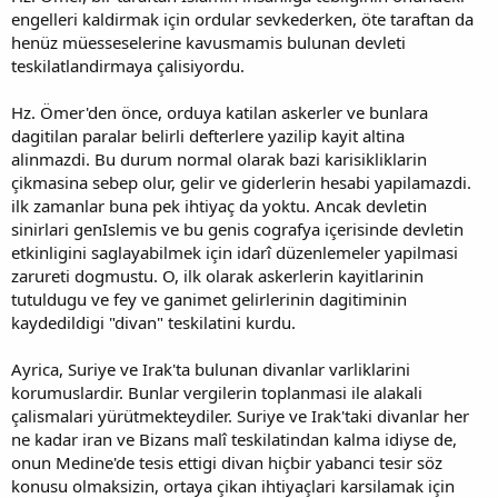
engelleri kaldirmak için ordular sevkederken, öte taraftan da
henüz müesseselerine kavusmamis bulunan devleti
teskilatlandirmaya çalisiyordu.
Hz. Ömer'den önce, orduya katilan askerler ve bunlara
dagitilan paralar belirli defterlere yazilip kayit altina
alinmazdi. Bu durum normal olarak bazi karisikliklarin
çikmasina sebep olur, gelir ve giderlerin hesabi yapilamazdi.
ilk zamanlar buna pek ihtiyaç da yoktu. Ancak devletin
sinirlari genIslemis ve bu genis cografya içerisinde devletin
etkinligini saglayabilmek için idarî düzenlemeler yapilmasi
zarureti dogmustu. O, ilk olarak askerlerin kayitlarinin
tutuldugu ve fey ve ganimet gelirlerinin dagitiminin
kaydedildigi "divan" teskilatini kurdu.
Ayrica, Suriye ve Irak'ta bulunan divanlar varliklarini
korumuslardir. Bunlar vergilerin toplanmasi ile alakali
çalismalari yürütmekteydiler. Suriye ve Irak'taki divanlar her
ne kadar iran ve Bizans malî teskilatindan kalma idiyse de,
onun Medine'de tesis ettigi divan hiçbir yabanci tesir söz
konusu olmaksizin, ortaya çikan ihtiyaçlari karsilamak için