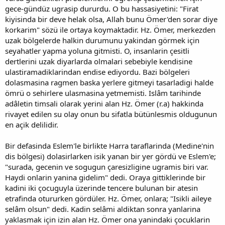
gece-gündüz ugrasip dururdu. O bu hassasiyetini: "Firat
kiyisinda bir deve helak olsa, Allah bunu Ömer'den sorar diye
korkarim" sözü ile ortaya koymaktadir. Hz. Ömer, merkezden
uzak bölgelerde halkin durumunu yakindan görmek için
seyahatler yapma yoluna gitmisti. O, insanlarin çesitli
dertlerini uzak diyarlarda olmalari sebebiyle kendisine
ulastiramadiklarindan endise ediyordu. Bazi bölgeleri
dolasmasina ragmen baska yerlere gitmeyi tasarladigi halde
ömrü o sehirlere ulasmasina yetmemisti. Islâm tarihinde
adâletin timsali olarak yerini alan Hz. Ömer (r.a) hakkinda
rivayet edilen su olay onun bu sifatla bütünlesmis oldugunun
en açik delilidir.
Bir defasinda Eslem'le birlikte Harra taraflarinda (Medine'nin
dis bölgesi) dolasirlarken isik yanan bir yer gördü ve Eslem'e;
"surada, gecenin ve sogugun çaresizligine ugramis biri var.
Haydi onlarin yanina gidelim" dedi. Oraya gittiklerinde bir
kadini iki çocuguyla üzerinde tencere bulunan bir atesin
etrafinda otururken gördüler. Hz. Ömer, onlara; "Isikli aileye
selâm olsun" dedi. Kadin selâmi aldiktan sonra yanlarina
yaklasmak için izin alan Hz. Ömer ona yanindaki çocuklarin