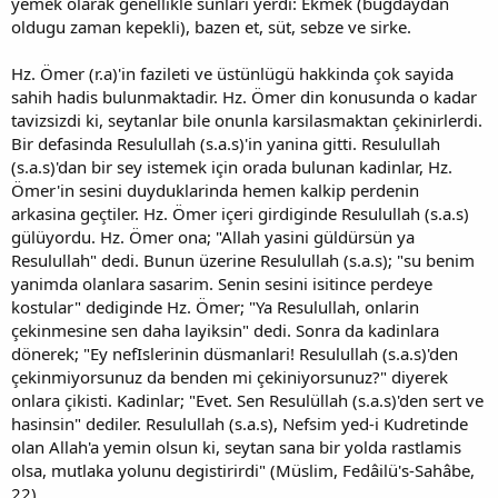
yemek olarak genellikle sunlari yerdi: Ekmek (bugdaydan
oldugu zaman kepekli), bazen et, süt, sebze ve sirke.
Hz. Ömer (r.a)'in fazileti ve üstünlügü hakkinda çok sayida
sahih hadis bulunmaktadir. Hz. Ömer din konusunda o kadar
tavizsizdi ki, seytanlar bile onunla karsilasmaktan çekinirlerdi.
Bir defasinda Resulullah (s.a.s)'in yanina gitti. Resulullah
(s.a.s)'dan bir sey istemek için orada bulunan kadinlar, Hz.
Ömer'in sesini duyduklarinda hemen kalkip perdenin
arkasina geçtiler. Hz. Ömer içeri girdiginde Resulullah (s.a.s)
gülüyordu. Hz. Ömer ona; "Allah yasini güldürsün ya
Resulullah" dedi. Bunun üzerine Resulullah (s.a.s); "su benim
yanimda olanlara sasarim. Senin sesini isitince perdeye
kostular" dediginde Hz. Ömer; "Ya Resulullah, onlarin
çekinmesine sen daha layiksin" dedi. Sonra da kadinlara
dönerek; "Ey nefIslerinin düsmanlari! Resulullah (s.a.s)'den
çekinmiyorsunuz da benden mi çekiniyorsunuz?" diyerek
onlara çikisti. Kadinlar; "Evet. Sen Resulüllah (s.a.s)'den sert ve
hasinsin" dediler. Resulullah (s.a.s), Nefsim yed-i Kudretinde
olan Allah'a yemin olsun ki, seytan sana bir yolda rastlamis
olsa, mutlaka yolunu degistirirdi" (Müslim, Fedâilü's-Sahâbe,
22).