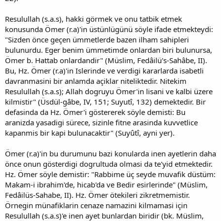
Resulullah (s.a.s), hakki görmek ve onu tatbik etmek
konusunda Ömer (r.a)'in üstünlügünü söyle ifade etmekteydi:
"Sizden önce geçen ümmetlerde bazen ilham sahipleri
bulunurdu. Eger benim ümmetimde onlardan biri bulunursa,
Ömer b. Hattab onlardandir" (Müslim, Fedâilü's-Sahâbe, II).
Bu, Hz. Ömer (r.a)'in Islerinde ve verdigi kararlarda isabetli
davranmasini bir anlamda açiklar niteliktedir. Nitekim
Resulullah (s.a.s); Allah dogruyu Ömer'in lisani ve kalbi üzere
kilmistir" (Üsdül-gâbe, IV, 151; Suyutî, 132) demektedir. Bir
defasinda da Hz. Ömer'i göstererek söyle demisti: Bu
aranizda yasadigi sürece, sizinle fitne arasinda kuvvetlice
kapanmis bir kapi bulunacaktir" (Suyûtî, ayni yer).
Ömer (r.a)'in bu durumunu bazi konularda inen ayetlerin daha
önce onun gösterdigi dogrultuda olmasi da te'yid etmektedir.
Hz. Ömer söyle demistir: "Rabbime üç seyde muvafik düstüm:
Makam-i ibrahim'de, hicab'da ve Bedir esirlerinde" (Müslim,
Fedâilüs-Sahabe, II). Hz. Ömer ötekileri zikretmemistir.
Örnegin münafiklarin cenaze namazini kilmamasi için
Resulullah (s.a.s)'e inen ayet bunlardan biridir (bk. Müslim,