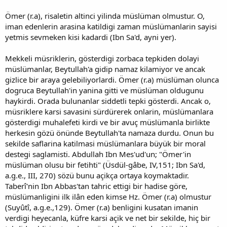
Ömer (r.a), risaletin altinci yilinda müslüman olmustur. O,
iman edenlerin arasina katildigi zaman müslümanlarin sayisi
yetmis sevmeken kisi kadardi (Ibn Sa'd, ayni yer).
Mekkeli müsriklerin, gösterdigi zorbaca tepkiden dolayi
müslümanlar, Beytullah'a gidip namaz kilamiyor ve ancak
gizlice bir araya gelebiliyorlardi. Ömer (r.a) müslüman olunca
dogruca Beytullah'in yanina gitti ve müslüman oldugunu
haykirdi. Orada bulunanlar siddetli tepki gösterdi. Ancak o,
müsriklere karsi savasini sürdürerek onlarin, müslümanlara
gösterdigi muhalefeti kirdi ve bir avuç müslümanla birlikte
herkesin gözü önünde Beytullah'ta namaza durdu. Onun bu
sekilde saflarina katilmasi müslümanlara büyük bir moral
destegi saglamisti. Abdullah Ibn Mes'ud'un; "Ömer'in
müslüman olusu bir fetihti" (Üsdül-gâbe, IV,151; Ibn Sa'd,
a.g.e., III, 270) sözü bunu açikça ortaya koymaktadir.
Taberî'nin Ibn Abbas'tan tahric ettigi bir hadise göre,
müslümanligini ilk ilân eden kimse Hz. Ömer (r.a) olmustur
(Suyûtî, a.g.e.,129). Ömer (r.a) benligini kusatan imanin
verdigi heyecanla, küfre karsi açik ve net bir sekilde, hiç bir