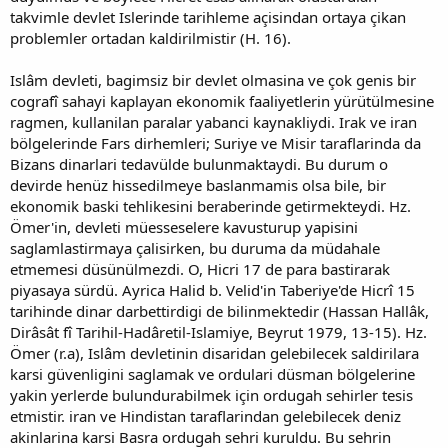
takvimle devlet Islerinde tarihleme açisindan ortaya çikan
problemler ortadan kaldirilmistir (H. 16).
Islâm devleti, bagimsiz bir devlet olmasina ve çok genis bir
cografî sahayi kaplayan ekonomik faaliyetlerin yürütülmesine
ragmen, kullanilan paralar yabanci kaynakliydi. Irak ve iran
bölgelerinde Fars dirhemleri; Suriye ve Misir taraflarinda da
Bizans dinarlari tedavülde bulunmaktaydi. Bu durum o
devirde henüz hissedilmeye baslanmamis olsa bile, bir
ekonomik baski tehlikesini beraberinde getirmekteydi. Hz.
Ömer'in, devleti müesseselere kavusturup yapisini
saglamlastirmaya çalisirken, bu duruma da müdahale
etmemesi düsünülmezdi. O, Hicri 17 de para bastirarak
piyasaya sürdü. Ayrica Halid b. Velid'in Taberiye'de Hicrî 15
tarihinde dinar darbettirdigi de bilinmektedir (Hassan Hallâk,
Dirâsât fî Tarihil-Hadâretil-Islamiye, Beyrut 1979, 13-15). Hz.
Ömer (r.a), Islâm devletinin disaridan gelebilecek saldirilara
karsi güvenligini saglamak ve ordulari düsman bölgelerine
yakin yerlerde bulundurabilmek için ordugah sehirler tesis
etmistir. iran ve Hindistan taraflarindan gelebilecek deniz
akinlarina karsi Basra ordugah sehri kuruldu. Bu sehrin