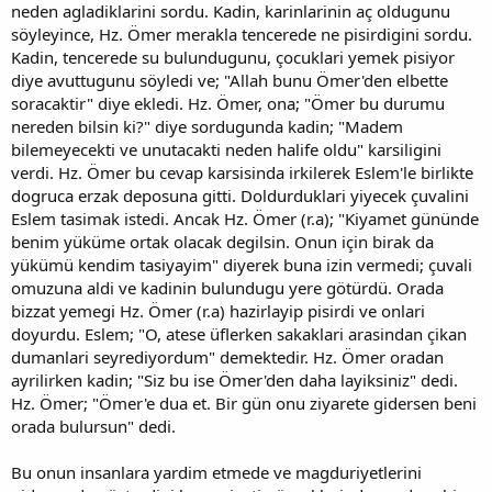
neden agladiklarini sordu. Kadin, karinlarinin aç oldugunu
söyleyince, Hz. Ömer merakla tencerede ne pisirdigini sordu.
Kadin, tencerede su bulundugunu, çocuklari yemek pisiyor
diye avuttugunu söyledi ve; "Allah bunu Ömer'den elbette
soracaktir" diye ekledi. Hz. Ömer, ona; "Ömer bu durumu
nereden bilsin ki?" diye sordugunda kadin; "Madem
bilemeyecekti ve unutacakti neden halife oldu" karsiligini
verdi. Hz. Ömer bu cevap karsisinda irkilerek Eslem'le birlikte
dogruca erzak deposuna gitti. Doldurduklari yiyecek çuvalini
Eslem tasimak istedi. Ancak Hz. Ömer (r.a); "Kiyamet gününde
benim yüküme ortak olacak degilsin. Onun için birak da
yükümü kendim tasiyayim" diyerek buna izin vermedi; çuvali
omuzuna aldi ve kadinin bulundugu yere götürdü. Orada
bizzat yemegi Hz. Ömer (r.a) hazirlayip pisirdi ve onlari
doyurdu. Eslem; "O, atese üflerken sakaklari arasindan çikan
dumanlari seyrediyordum" demektedir. Hz. Ömer oradan
ayrilirken kadin; "Siz bu ise Ömer'den daha layiksiniz" dedi.
Hz. Ömer; "Ömer'e dua et. Bir gün onu ziyarete gidersen beni
orada bulursun" dedi.
Bu onun insanlara yardim etmede ve magduriyetlerini