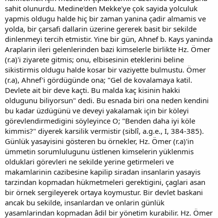
sahit olunurdu. Medine'den Mekke'ye çok sayida yolculuk
yapmis oldugu halde hiç bir zaman yanina çadir almamis ve
yolda, bir çarsafi dallarin üzerine gererek basit bir sekilde
dinlenmeyi tercih etmistir. Yine bir gün, Ahnef b. Kays yaninda
Araplarin ileri gelenlerinden bazi kimselerle birlikte Hz. Ömer
(r.a)'i ziyarete gitmis; onu, elbisesinin eteklerini beline
sikistirmis oldugu halde kosar bir vaziyette bulmustu. Ömer
(r.a), Ahnef'i gördügünde ona; "Gel de kovalamaya katil.
Devlete ait bir deve kaçti. Bu malda kaç kisinin hakki
oldugunu biliyorsun" dedi. Bu esnada biri ona neden kendini
bu kadar üzdügünü ve deveyi yakalamak için bir köleyi
görevlendirmedigini söyleyince O; "Benden daha iyi köle
kimmis?" diyerek karsilik vermistir (siblî, a.g.e., I, 384-385).
Günlük yasayisini gösteren bu örnekler, Hz. Ömer (r.a)'in
ümmetin sorumlulugunu üstlenen kimselerin yüklenmis
olduklari görevleri ne sekilde yerine getirmeleri ve
makamlarinin cazibesine kapilip siradan insanlarin yasayis
tarzindan kopmadan hükmetmeleri gerektigini, çaglari asan
bir örnek sergileyerek ortaya koymustur. Bir devlet baskani
ancak bu sekilde, insanlardan ve onlarin günlük
yasamlarindan kopmadan âdil bir yönetim kurabilir. Hz. Ömer