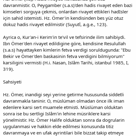
davranmistir. O, Peygamber (s.a.s)'den hadis rivayet eden bazi
kimseleri sorguya çekmis, onlardan rivayet ettikleri hadIsler
için sahid istemisti. Hz. Ömer'in kendisinden bes yüz otuz
dokuz hadis rivayet edilmistir (Suyutî, a.g.e., 123).
Ayrica o, Kur'an-i Kerim'in te'vil ve tefsirinde ilim sahibiydi.
Ibn Ömer'den rivayet edildigine göre, kendisine Resulullah
(s.a.s) hayattayken kimlerin fetva verdigi soruldugunda: "Ebu
Bekir ve Ömer'den baskasinin fetva verdigini bilmiyorum"
karsiligini vermisti (H.i. Nasan, Islâm Tarihi, istanbul 1985, I,
319).
Sahsiyeti
Hz. Ömer, inandigi seyi yerine getirme hususunda siddetli
davranmakla taninir. O, müslüman olmadan önce ilk iman
edenlere karsi sert muamele etmisti. Müslüman olduktan
sonra ise bu sertligi Islâm'in lehine müsriklere karsi
yönelmistir. Hz. Ömer Halife olduktan sonra da dogrularin
uygulanmasi ve hakkin elde edilmesi konusunda titiz
davranmaya ve en ufak ayrintilari bile bizzat takip etmeye