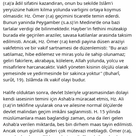
(r.a)'a âdil sifatini kazandiran, onun bu sekilde Islâm'i
yeryüzüne hakim kilma yolunda varligini ortaya koymus
olmasidir. Hz. Ömer (r.a) geçimini ticaretle temin ederdi.
Bunun yaninda Peygamber (s.a.s)'in Medine'de ona bazi
tarlalar verdigi de bilinmektedir. Hayber'in fethini müteakip
burada ele geçirilen araziler, savasa katilanlar arasinda taksim
edilmisti. Ancak, Hz. Ömer (r.a) kendi payina düsen araziyi
vakfetmis ve bir vakif sartnamesi de düzenlemisti: "Bu arazi
satilamaz, hibe edilemez ve miras yolu ile sahip olunamaz;
geliri fakirlere, akrabaya, kölelere, Allah yolunda, yolcu ve
misafirlere harcanacaktir. Vakfi yöneten kisinin ölçülü olarak
yemesinde ve yedirmesinde bir sakinca yoktur" (Buharî,
surût, 19). Islâmda ilk vakif olayi budur.
Halife olduktan sonra, devlet Isleriyle ugrasmasindan dolayi
kendi iasesinin temini için Ashab'a müracaat etmis, Hz. Ali
(r.a)'in teklifine uyularak ona ve ailesine normal ölçülerde
devlet malindan geçim imkâni saglanmisti. H. 15 yilinda
müslümanlara maas baglandigi zaman, ona da ileri gelen
Ashab'a verilen miktarda, bes bin dirhem maas tayin edilmisti.
Ancak onun günlük gideri çok mütevazi meblagdi. Ömer (r.a),