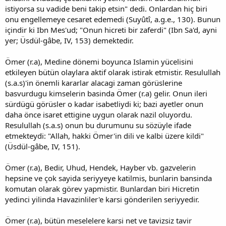
istiyorsa su vadide beni takip etsin" dedi. Onlardan hiç biri
onu engellemeye cesaret edemedi (Suyûtî, a.g.e., 130). Bunun
içindir ki Ibn Mes'ud; "Onun hicreti bir zaferdi" (Ibn Sa'd, ayni
yer; Üsdül-gâbe, IV, 153) demektedir.
Ömer (r.a), Medine dönemi boyunca Islamin yücelisini
etkileyen bütün olaylara aktif olarak istirak etmistir. Resulullah
(s.a.s)'in önemli kararlar alacagi zaman görüslerine
basvurdugu kimselerin basinda Ömer (r.a) gelir. Onun ileri
sürdügü görüsler o kadar isabetliydi ki; bazi ayetler onun
daha önce isaret ettigine uygun olarak nazil oluyordu.
Resulullah (s.a.s) onun bu durumunu su sözüyle ifade
etmekteydi: "Allah, hakki Ömer'in dili ve kalbi üzere kildi"
(Üsdül-gâbe, IV, 151).
Ömer (r.a), Bedir, Uhud, Hendek, Hayber vb. gazvelerin
hepsine ve çok sayida seriyyeye katilmis, bunlarin bansinda
komutan olarak görev yapmistir. Bunlardan biri Hicretin
yedinci yilinda Havazinliler'e karsi gönderilen seriyyedir.
Ömer (r.a), bütün meselelere karsi net ve tavizsiz tavir