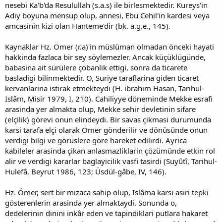
nesebi Ka'b'da Resulullah (s.a.s) ile birlesmektedir. Kureys'in
Adiy boyuna mensup olup, annesi, Ebu Cehil'in kardesi veya
amcasinin kizi olan Hanteme'dir (bk. a.g.e., 145).
Kaynaklar Hz. Ömer (r.a)'in müslüman olmadan önceki hayati
hakkinda fazlaca bir sey söylemezler. Ancak küçüklügünde,
babasina ait sürülere çobanlik ettigi, sonra da ticarete
basladigi bilinmektedir. O, Suriye taraflarina giden ticaret
kervanlarina istirak etmekteydi (H. ibrahim Hasan, Tarihul-
Islâm, Misir 1979, I, 210). Cahiliyye döneminde Mekke esrafi
arasinda yer almakta olup, Mekke sehir devletinin sifare
(elçilik) görevi onun elindeydi. Bir savas çikmasi durumunda
karsi tarafa elçi olarak Ömer gönderilir ve dönüsünde onun
verdigi bilgi ve görüslere göre hareket edilirdi. Ayrica
kabileler arasinda çikan anlasmazliklarin çözümünde etkin rol
alir ve verdigi kararlar baglayicilik vasfi tasirdi (Suyûtî, Tarihul-
Hulefâ, Beyrut 1986, 123; Üsdül-gâbe, IV, 146).
Hz. Ömer, sert bir mizaca sahip olup, Islâma karsi asiri tepki
gösterenlerin arasinda yer almaktaydi. Sonunda o,
dedelerinin dinini inkâr eden ve tapindiklari putlara hakaret