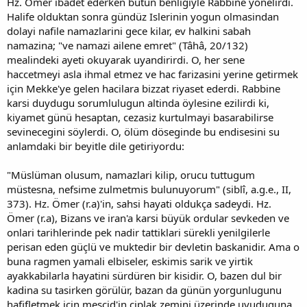
Hz. Ömer ibadet ederken bütün benligiyle Rabbine yönelirdi.
Halife olduktan sonra gündüz Islerinin yogun olmasindan
dolayi nafile namazlarini gece kilar, ev halkini sabah
namazina; "ve namazi ailene emret" (Tâhâ, 20/132)
mealindeki ayeti okuyarak uyandirirdi. O, her sene
haccetmeyi asla ihmal etmez ve hac farizasini yerine getirmek
için Mekke'ye gelen hacilara bizzat riyaset ederdi. Rabbine
karsi duydugu sorumlulugun altinda öylesine ezilirdi ki,
kiyamet günü hesaptan, cezasiz kurtulmayi basarabilirse
sevinecegini söylerdi. O, ölüm döseginde bu endisesini su
anlamdaki bir beyitle dile getiriyordu:
"Müslüman olusum, namazlari kilip, orucu tuttugum
müstesna, nefsime zulmetmis bulunuyorum" (siblî, a.g.e., II,
373). Hz. Ömer (r.a)'in, sahsi hayati oldukça sadeydi. Hz.
Ömer (r.a), Bizans ve iran'a karsi büyük ordular sevkeden ve
onlari tarihlerinde pek nadir tattiklari sürekli yenilgilerle
perisan eden güçlü ve muktedir bir devletin baskanidir. Ama o
buna ragmen yamali elbiseler, eskimis sarik ve yirtik
ayakkabilarla hayatini sürdüren bir kisidir. O, bazen dul bir
kadina su tasirken görülür, bazan da günün yorgunlugunu
hafifletmek için mescid'in çiplak zemini üzerinde uyuduguna