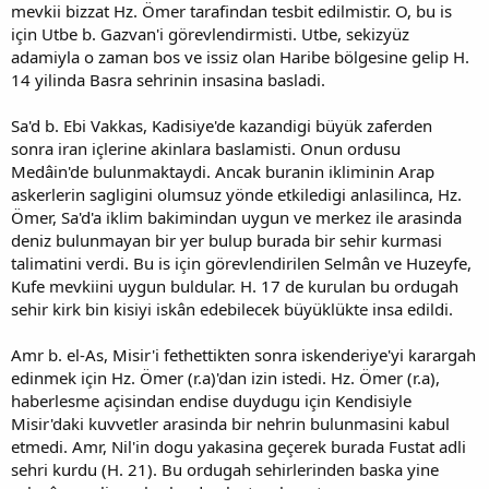
mevkii bizzat Hz. Ömer tarafindan tesbit edilmistir. O, bu is
için Utbe b. Gazvan'i görevlendirmisti. Utbe, sekizyüz
adamiyla o zaman bos ve issiz olan Haribe bölgesine gelip H.
14 yilinda Basra sehrinin insasina basladi.
Sa'd b. Ebi Vakkas, Kadisiye'de kazandigi büyük zaferden
sonra iran içlerine akinlara baslamisti. Onun ordusu
Medâin'de bulunmaktaydi. Ancak buranin ikliminin Arap
askerlerin sagligini olumsuz yönde etkiledigi anlasilinca, Hz.
Ömer, Sa'd'a iklim bakimindan uygun ve merkez ile arasinda
deniz bulunmayan bir yer bulup burada bir sehir kurmasi
talimatini verdi. Bu is için görevlendirilen Selmân ve Huzeyfe,
Kufe mevkiini uygun buldular. H. 17 de kurulan bu ordugah
sehir kirk bin kisiyi iskân edebilecek büyüklükte insa edildi.
Amr b. el-As, Misir'i fethettikten sonra iskenderiye'yi karargah
edinmek için Hz. Ömer (r.a)'dan izin istedi. Hz. Ömer (r.a),
haberlesme açisindan endise duydugu için Kendisiyle
Misir'daki kuvvetler arasinda bir nehrin bulunmasini kabul
etmedi. Amr, Nil'in dogu yakasina geçerek burada Fustat adli
sehri kurdu (H. 21). Bu ordugah sehirlerinden baska yine