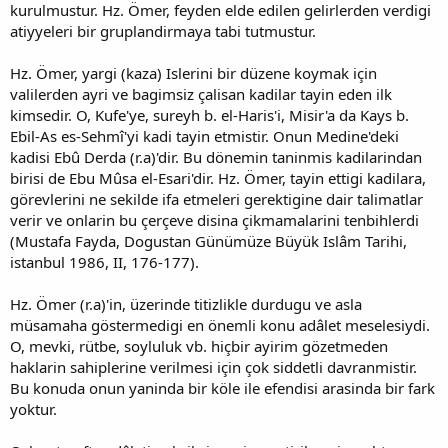
kurulmustur. Hz. Ömer, feyden elde edilen gelirlerden verdigi
atiyyeleri bir gruplandirmaya tabi tutmustur.
Hz. Ömer, yargi (kaza) Islerini bir düzene koymak için
valilerden ayri ve bagimsiz çalisan kadilar tayin eden ilk
kimsedir. O, Kufe'ye, sureyh b. el-Haris'i, Misir'a da Kays b.
Ebil-As es-Sehmî'yi kadi tayin etmistir. Onun Medine'deki
kadisi Ebû Derda (r.a)'dir. Bu dönemin taninmis kadilarindan
birisi de Ebu Mûsa el-Esari'dir. Hz. Ömer, tayin ettigi kadilara,
görevlerini ne sekilde ifa etmeleri gerektigine dair talimatlar
verir ve onlarin bu çerçeve disina çikmamalarini tenbihlerdi
(Mustafa Fayda, Dogustan Günümüze Büyük Islâm Tarihi,
istanbul 1986, II, 176-177).
Hz. Ömer (r.a)'in, üzerinde titizlikle durdugu ve asla
müsamaha göstermedigi en önemli konu adâlet meselesiydi.
O, mevki, rütbe, soyluluk vb. hiçbir ayirim gözetmeden
haklarin sahiplerine verilmesi için çok siddetli davranmistir.
Bu konuda onun yaninda bir köle ile efendisi arasinda bir fark
yoktur.