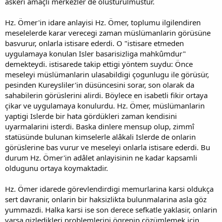
askerî amaçli merkezler de olusturulmustur.
Hz. Ömer'in idare anlayisi Hz. Ömer, toplumu ilgilendiren
meselelerde karar verecegi zaman müslümanlarin görüsüne
basvurur, onlarla istisare ederdi. O "istisare etmeden
uygulamaya konulan Isler basarisizliga mahkûmdur"
demekteydi. istisarede takip ettigi yöntem suydu: Önce
meseleyi müslümanlarin ulasabildigi çogunlugu ile görüsür,
pesinden Kureysliler'in düsüncesini sorar, son olarak da
sahabilerin görüslerini alirdi. Böylece en isabetli fikir ortaya
çikar ve uygulamaya konulurdu. Hz. Ömer, müslümanlarin
yaptigi Islerde bir hata gördükleri zaman kendisini
uyarmalarini isterdi. Baska dinlere mensup olup, zimmî
statüsünde bulunan kimselerle alâkali Islerde de onlarin
görüslerine bas vurur ve meseleyi onlarla istisare ederdi. Bu
durum Hz. Ömer'in adâlet anlayisinin ne kadar kapsamli
oldugunu ortaya koymaktadir.
Hz. Ömer idarede görevlendirdigi memurlarina karsi oldukça
sert davranir, onlarin bir haksizlikta bulunmalarina asla göz
yummazdi. Halka karsi ise son derece sefkatle yaklasir, onlarin
varsa gizledikleri problemlerini ögrenip çözümlemek için