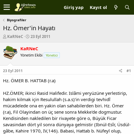
Giriş yap
Kayıt ol
Biyografiler
Hz. Ömer'in Hayatı
K
B
KaRNeC
23 Eyl 2011
o
a
n
ş
KaRNeC
b
l
Yönetim Ekibi
Yönetici
u
a
y
n
u
g
23 Eyl 2011
#1
b
ı
a
ç
Hz. ÖMER B. HATTAB (r.a)
ş
t
l
a
HZ.ÖMER; ikinci Rasid Halifedir. Islâmi yeryüzüne yerlestirip,
a
r
hakim kilmak için Resulullah (s.a.s)'in verdigi tevhidî
t
i
mücadelede ona en yakin olan sahabilerden biri. Hz. Ömer
a
h
(r.a), Fil Olayindan on üç sene sonra Mekke'de dogmustur.
n
i
Kendisinden nakledilen bir rivayete göre o, Büyük Ficar
savasindan dört yil sonra dünyaya gelmistir (Ibnül-Esîr, Üsdül-
gâbe, Kahire 1970, IV,146). Babasi, Hattab b. Nüfeyl olup,