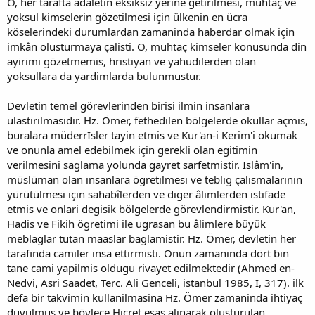
O, her tarafta adâletin eksiksiz yerine getirilmesi, muhtaç ve
yoksul kimselerin gözetilmesi için ülkenin en ücra
köselerindeki durumlardan zamaninda haberdar olmak için
imkân olusturmaya çalisti. O, muhtaç kimseler konusunda din
ayirimi gözetmemis, hristiyan ve yahudilerden olan
yoksullara da yardimlarda bulunmustur.
Devletin temel görevlerinden birisi ilmin insanlara
ulastirilmasidir. Hz. Ömer, fethedilen bölgelerde okullar açmis,
buralara müderrIsler tayin etmis ve Kur'an-i Kerim'i okumak
ve onunla amel edebilmek için gerekli olan egitimin
verilmesini saglama yolunda gayret sarfetmistir. Islâm'in,
müslüman olan insanlara ögretilmesi ve teblig çalismalarinin
yürütülmesi için sahabîlerden ve diger âlimlerden istifade
etmis ve onlari degisik bölgelerde görevlendirmistir. Kur'an,
Hadis ve Fikih ögretimi ile ugrasan bu âlimlere büyük
meblaglar tutan maaslar baglamistir. Hz. Ömer, devletin her
tarafinda camiler insa ettirmisti. Onun zamaninda dört bin
tane cami yapilmis oldugu rivayet edilmektedir (Ahmed en-
Nedvi, Asri Saadet, Terc. Ali Genceli, istanbul 1985, I, 317). ilk
defa bir takvimin kullanilmasina Hz. Ömer zamaninda ihtiyaç
duyulmus ve böylece Hicret esas alinarak olusturulan