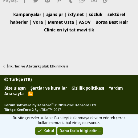
kampanyalar
|
ajans pr
|
ixfy.net
|
sözlük
|
sektörel
haberler
|
Vora
|
Memet Usta
|
ASOV
|
Borsa
Best Hair
Clinic
en iyi tat
mavi tik
İnk. Tar. ve Atatürkçülük Etkinlikleri
Türkçe (TR)
Bize ulaşın
Şartlar ve kurallar
Gizlilik politikası
Yardım
Ana sayfa
R
S
S
®
Forum software by XenForo
© 2010-2020 XenForo Ltd.
Türkçe XenForo 2
By eTiKeT™ 2017
Bu site çerezler kullanır. Bu siteyi kullanmaya devam ederek çerez
kullanımımızı kabul etmiş olursunuz.
Kabul
Daha fazla bilgi edin…