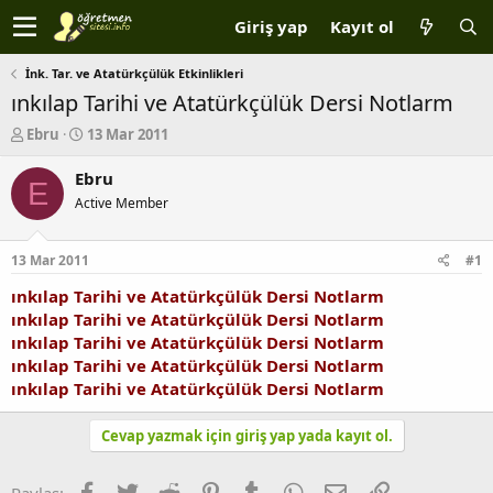
Giriş yap
Kayıt ol
İnk. Tar. ve Atatürkçülük Etkinlikleri
ınkılap Tarihi ve Atatürkçülük Dersi Notlarm
K
B
Ebru
13 Mar 2011
o
a
n
ş
Ebru
E
b
l
Active Member
u
a
y
n
u
g
13 Mar 2011
#1
b
ı
a
ç
ınkılap Tarihi ve Atatürkçülük Dersi Notlarm
ş
t
ınkılap Tarihi ve Atatürkçülük Dersi Notlarm
l
a
ınkılap Tarihi ve Atatürkçülük Dersi Notlarm
a
r
ınkılap Tarihi ve Atatürkçülük Dersi Notlarm
t
i
ınkılap Tarihi ve Atatürkçülük Dersi Notlarm
a
h
n
i
Cevap yazmak için giriş yap yada kayıt ol.
Facebook
Twitter
Reddit
Pinterest
Tumblr
WhatsApp
E-posta
Link
Paylaş: