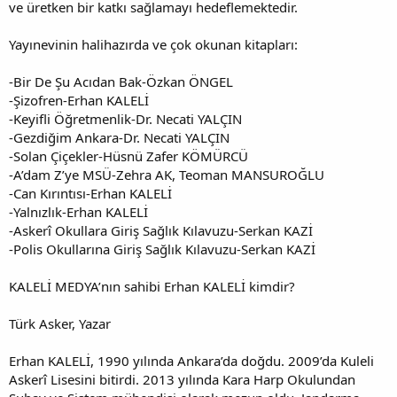
ve üretken bir katkı sağlamayı hedeflemektedir.
Yayınevinin halihazırda ve çok okunan kitapları:
-Bir De Şu Acıdan Bak-Özkan ÖNGEL
-Şizofren-Erhan KALELİ
-Keyifli Öğretmenlik-Dr. Necati YALÇIN
-Gezdiğim Ankara-Dr. Necati YALÇIN
-Solan Çiçekler-Hüsnü Zafer KÖMÜRCÜ
-A’dam Z’ye MSÜ-Zehra AK, Teoman MANSUROĞLU
-Can Kırıntısı-Erhan KALELİ
-Yalnızlık-Erhan KALELİ
-Askerî Okullara Giriş Sağlık Kılavuzu-Serkan KAZİ
-Polis Okullarına Giriş Sağlık Kılavuzu-Serkan KAZİ
KALELİ MEDYA’nın sahibi Erhan KALELİ kimdir?
Türk Asker, Yazar
Erhan KALELİ, 1990 yılında Ankara’da doğdu. 2009’da Kuleli
Askerî Lisesini bitirdi. 2013 yılında Kara Harp Okulundan