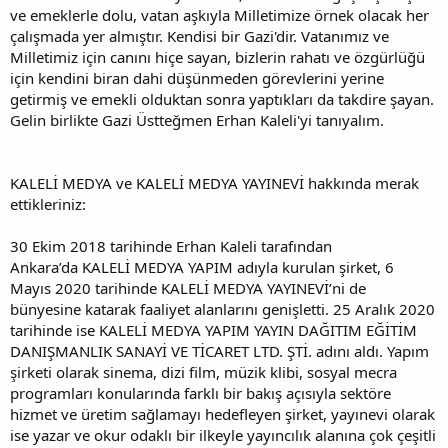
ve emeklerle dolu, vatan aşkıyla Milletimize örnek olacak her
çalışmada yer almıştır. Kendisi bir Gazi'dir. Vatanımız ve
Milletimiz için canını hiçe sayan, bizlerin rahatı ve özgürlüğü
için kendini biran dahi düşünmeden görevlerini yerine
getirmiş ve emekli olduktan sonra yaptıkları da takdire şayan.
Gelin birlikte Gazi Üstteğmen Erhan Kaleli'yi tanıyalım.
KALELİ MEDYA ve KALELİ MEDYA YAYINEVİ hakkında merak
ettikleriniz:
30 Ekim 2018 tarihinde Erhan Kaleli tarafından
Ankara’da KALELİ MEDYA YAPIM adıyla kurulan şirket, 6
Mayıs 2020 tarihinde KALELİ MEDYA YAYINEVİ’ni de
bünyesine katarak faaliyet alanlarını genişletti. 25 Aralık 2020
tarihinde ise KALELİ MEDYA YAPIM YAYIN DAĞITIM EĞİTİM
DANIŞMANLIK SANAYİ VE TİCARET LTD. ŞTİ. adını aldı. Yapım
şirketi olarak sinema, dizi film, müzik klibi, sosyal mecra
programları konularında farklı bir bakış açısıyla sektöre
hizmet ve üretim sağlamayı hedefleyen şirket, yayınevi olarak
ise yazar ve okur odaklı bir ilkeyle yayıncılık alanına çok çeşitli