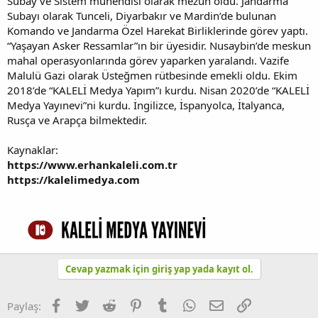
Subay ve Sistem mühendisi olarak mezun oldu. Jandarma
Subayı olarak Tunceli, Diyarbakır ve Mardin’de bulunan
Komando ve Jandarma Özel Harekat Birliklerinde görev yaptı.
“Yaşayan Asker Ressamlar”ın bir üyesidir. Nusaybin’de meskun
mahal operasyonlarında görev yaparken yaralandı. Vazife
Malulü Gazi olarak Üsteğmen rütbesinde emekli oldu. Ekim
2018’de “KALELİ Medya Yapım”ı kurdu. Nisan 2020’de “KALELİ
Medya Yayınevi”ni kurdu. İngilizce, İspanyolca, İtalyanca,
Rusça ve Arapça bilmektedir.
Kaynaklar:
https://www.erhankaleli.com.tr
https://kalelimedya.com
Cevap yazmak için giriş yap yada kayıt ol.
Facebook
Twitter
Reddit
Pinterest
Tumblr
WhatsApp
E-posta
Link
Paylaş: