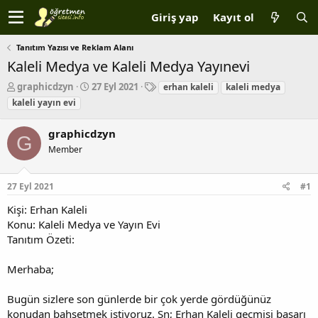
Giriş yap
Kayıt ol
Tanıtım Yazısı ve Reklam Alanı
Kaleli Medya ve Kaleli Medya Yayınevi
K
B
E
graphicdzyn
27 Eyl 2021
erhan kaleli
kaleli medya
o
a
t
kaleli yayın evi
n
ş
i
b
l
k
graphicdzyn
u
a
e
G
y
Member
n
t
u
g
l
b
ı
e
27 Eyl 2021
#1
a
ç
r
ş
t
Kişi: Erhan Kaleli
l
a
Konu: Kaleli Medya ve Yayın Evi
a
r
Tanıtım Özeti:
t
i
a
h
n
i
Merhaba;
Bugün sizlere son günlerde bir çok yerde gördüğünüz
konudan bahsetmek istiyoruz. Sn; Erhan Kaleli geçmişi başarı