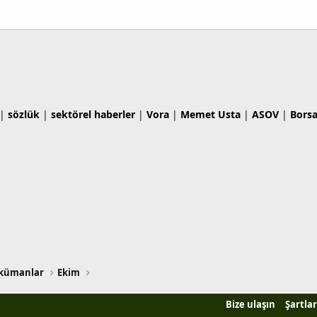
|
sözlük
|
sektörel haberler
|
Vora
|
Memet Usta
|
ASOV
|
Bors
kümanlar
Ekim
Bize ulaşın
Şartlar