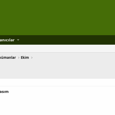
anıcılar
kümanlar
Ekim
Kasım