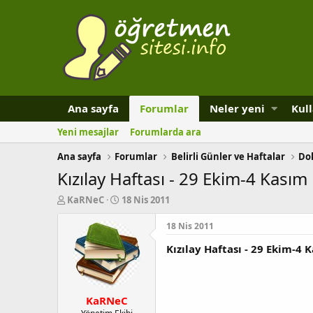
Ana sayfa
Forumlar
Neler yeni
Kull
Yeni mesajlar
Forumlarda ara
Ana sayfa
Forumlar
Belirli Günler ve Haftalar
Do
Kızılay Haftası - 29 Ekim-4 Kasım
K
B
KaRNeC
18 Nis 2011
o
a
n
ş
18 Nis 2011
b
l
Kızılay Haftası - 29 Ekim-4 
u
a
y
n
u
g
b
ı
KaRNeC
a
ç
ş
t