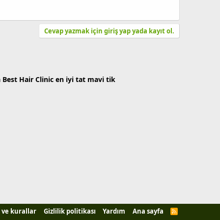
Cevap yazmak için giriş yap yada kayıt ol.
a
Best Hair Clinic
en iyi tat
mavi tik
 ve kurallar
Gizlilik politikası
Yardım
Ana sayfa
R
S