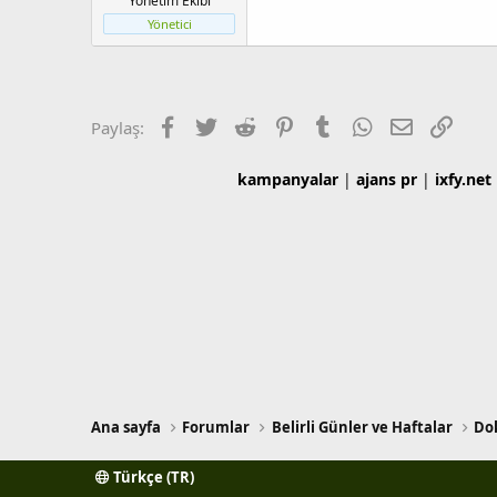
Yönetim Ekibi
l
a
Yönetici
a
r
t
i
a
h
n
i
Facebook
Twitter
Reddit
Pinterest
Tumblr
WhatsApp
E-posta
Link
Paylaş:
kampanyalar
|
ajans pr
|
ixfy.net
Ana sayfa
Forumlar
Belirli Günler ve Haftalar
Do
Türkçe (TR)