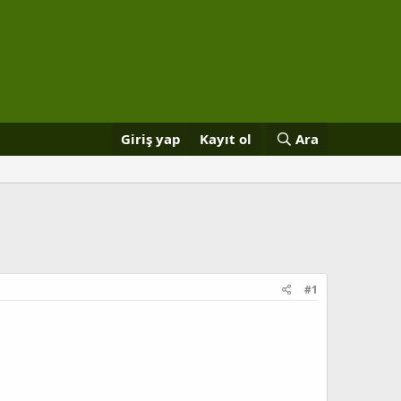
Giriş yap
Kayıt ol
Ara
#1