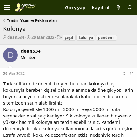
Giriş yap
Kayıt ol
Tanıtım Yazısı ve Reklam Alanı
Kolonya
K
B
E
dean534
20 Mar 2022
çeşit
kolonya
pandemi
o
a
t
n
ş
i
dean534
D
b
l
k
Member
u
a
e
y
n
t
u
g
l
20 Mar 2022
#1
b
ı
e
a
ç
r
Türk kültüründe önemli bir yeri bulunan kolonya hoş
ş
t
kokusuyla beraber kişisel bakım alanında da öne çıkıyor. Tarih
l
a
boyunca hijyen malzemesi olarak da kabul gören bu ürünü
a
r
sitemizden satın alabilirsiniz.
t
i
a
h
Kolonya genellikle 1000 ml, 3000 ml veya 5000 ml gibi
n
i
seçeneklerle satışa çıkarılıyor. Sık kolonya kullanan biriyseniz
yüksek hacimli kolonyaları tercih edebilirsiniz. Pandemi
dönemiyle birlikte kolonya kullanımında da artış görülmüştür.
Etrafa yaydığı koku ve dezenfektan etkisi nedeniyle tercih