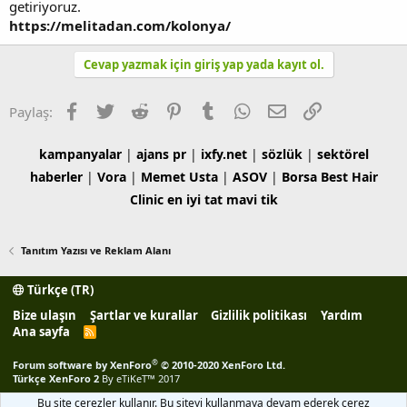
getiriyoruz.
https://melitadan.com/kolonya/
Cevap yazmak için giriş yap yada kayıt ol.
Facebook
Twitter
Reddit
Pinterest
Tumblr
WhatsApp
E-posta
Link
Paylaş:
kampanyalar
|
ajans pr
|
ixfy.net
|
sözlük
|
sektörel
haberler
|
Vora
|
Memet Usta
|
ASOV
|
Borsa
Best Hair
Clinic
en iyi tat
mavi tik
Tanıtım Yazısı ve Reklam Alanı
Türkçe (TR)
Bize ulaşın
Şartlar ve kurallar
Gizlilik politikası
Yardım
Ana sayfa
R
S
S
®
Forum software by XenForo
© 2010-2020 XenForo Ltd.
Türkçe XenForo 2
By eTiKeT™ 2017
Bu site çerezler kullanır. Bu siteyi kullanmaya devam ederek çerez