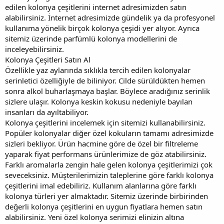
edilen kolonya çeşitlerini internet adresimizden satın
alabilirsiniz. İnternet adresimizde gündelik ya da profesyonel
kullanıma yönelik birçok kolonya çeşidi yer alıyor. Ayrıca
sitemiz üzerinde parfümlü kolonya modellerini de
inceleyebilirsiniz.
Kolonya Çeşitleri Satın Al
Özellikle yaz aylarında sıklıkla tercih edilen kolonyalar
serinletici özelliğiyle de biliniyor. Cilde sürüldükten hemen
sonra alkol buharlaşmaya başlar. Böylece aradığınız serinlik
sizlere ulaşır. Kolonya keskin kokusu nedeniyle bayılan
insanları da ayıltabiliyor.
Kolonya çeşitlerini incelemek için sitemizi kullanabilirsiniz.
Popüler kolonyalar diğer özel kokuların tamamı adresimizde
sizleri bekliyor. Ürün hacmine göre de özel bir filtreleme
yaparak fiyat performans ürünlerimize de göz atabilirsiniz.
Farklı aromalarla zengin hale gelen kolonya çeşitlerimizi çok
seveceksiniz. Müşterilerimizin taleplerine göre farklı kolonya
çeşitlerini imal edebiliriz. Kullanım alanlarına göre farklı
kolonya türleri yer almaktadır. Sitemiz üzerinde birbirinden
değerli kolonya çeşitlerini en uygun fiyatlara hemen satın
alabilirsiniz. Yeni özel kolonya serimizi elinizin altına