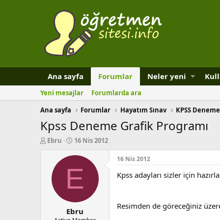
Ana sayfa
Forumlar
Neler yeni
Kull
Yeni mesajlar
Forumlarda ara
Ana sayfa
Forumlar
Hayatım Sınav
KPSS Deneme
Kpss Deneme Grafik Programı
K
B
Ebru
16 Nis 2012
o
a
n
ş
16 Nis 2012
b
l
E
Kpss adayları sizler için haz
u
a
y
n
u
g
b
ı
Resimden de göreceğiniz üzere 
Ebru
a
ç
ş
t