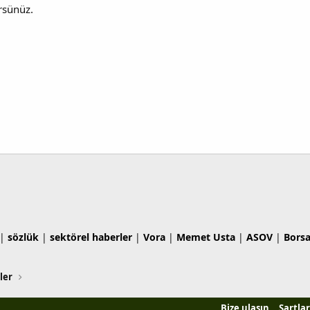
rsünüz.
|
sözlük
|
sektörel haberler
|
Vora
|
Memet Usta
|
ASOV
|
Bors
ler
Bize ulaşın
Şartlar