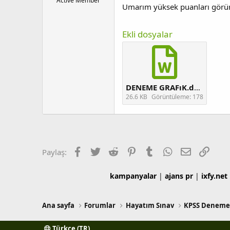
Active Member
Umarım yüksek puanları görü
l
a
a
r
t
i
Ekli dosyalar
a
h
n
i
DENEME GRAFıK.docx
26.6 KB
Görüntüleme: 178
Facebook
Twitter
Reddit
Pinterest
Tumblr
WhatsApp
E-posta
Link
Paylaş:
kampanyalar
|
ajans pr
|
ixfy.net
Ana sayfa
Forumlar
Hayatım Sınav
KPSS Deneme
Türkçe (TR)