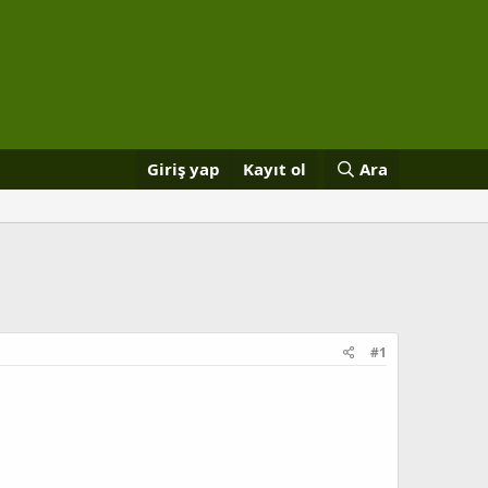
Giriş yap
Kayıt ol
Ara
#1