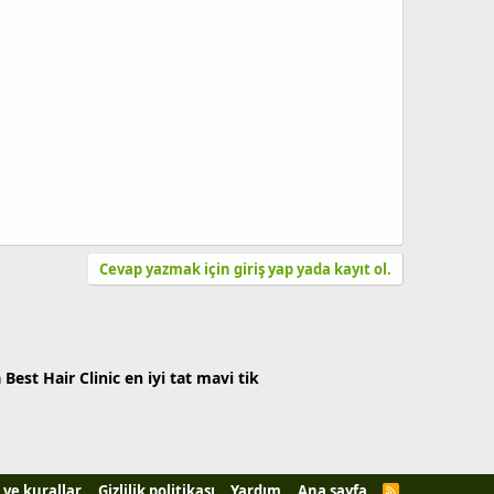
Cevap yazmak için giriş yap yada kayıt ol.
a
Best Hair Clinic
en iyi tat
mavi tik
 ve kurallar
Gizlilik politikası
Yardım
Ana sayfa
R