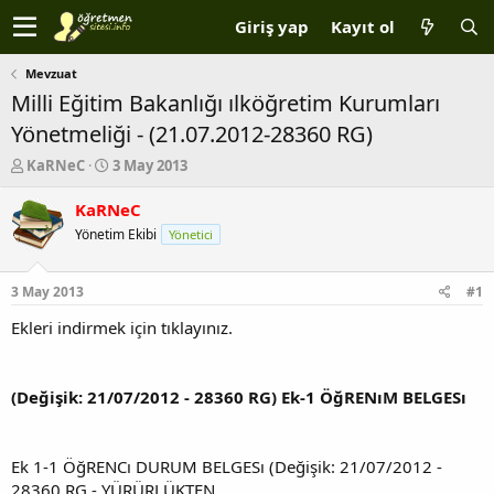
Giriş yap
Kayıt ol
Mevzuat
Milli Eğitim Bakanlığı ılköğretim Kurumları
Yönetmeliği - (21.07.2012-28360 RG)
K
B
KaRNeC
3 May 2013
o
a
n
ş
KaRNeC
b
l
Yönetim Ekibi
Yönetici
u
a
y
n
u
g
3 May 2013
#1
b
ı
a
ç
Ekleri indirmek için tıklayınız.
ş
t
l
a
a
r
(Değişik: 21/07/2012 - 28360 RG) Ek-1 ÖğRENıM BELGESı
t
i
a
h
n
i
Ek 1-1 ÖğRENCı DURUM BELGESı (Değişik: 21/07/2012 -
28360 RG - YÜRÜRLÜKTEN