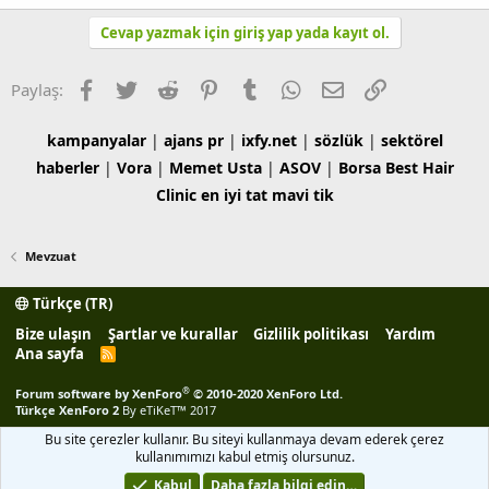
Cevap yazmak için giriş yap yada kayıt ol.
Facebook
Twitter
Reddit
Pinterest
Tumblr
WhatsApp
E-posta
Link
Paylaş:
kampanyalar
|
ajans pr
|
ixfy.net
|
sözlük
|
sektörel
haberler
|
Vora
|
Memet Usta
|
ASOV
|
Borsa
Best Hair
Clinic
en iyi tat
mavi tik
Mevzuat
Türkçe (TR)
Bize ulaşın
Şartlar ve kurallar
Gizlilik politikası
Yardım
Ana sayfa
R
S
S
®
Forum software by XenForo
© 2010-2020 XenForo Ltd.
Türkçe XenForo 2
By eTiKeT™ 2017
Bu site çerezler kullanır. Bu siteyi kullanmaya devam ederek çerez
kullanımımızı kabul etmiş olursunuz.
Kabul
Daha fazla bilgi edin…