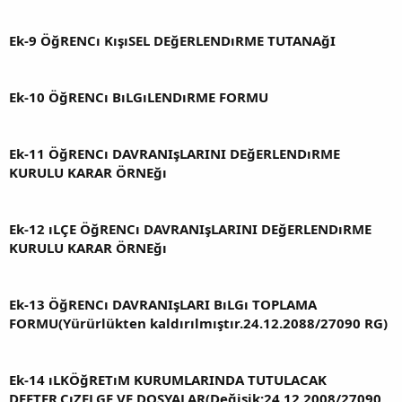
Ek-9 ÖğRENCı KışıSEL DEğERLENDıRME TUTANAğI
Ek-10 ÖğRENCı BıLGıLENDıRME FORMU
Ek-11 ÖğRENCı DAVRANIşLARINI DEğERLENDıRME
KURULU KARAR ÖRNEğı
Ek-12 ıLÇE ÖğRENCı DAVRANIşLARINI DEğERLENDıRME
KURULU KARAR ÖRNEğı
Ek-13 ÖğRENCı DAVRANIşLARI BıLGı TOPLAMA
FORMU(Yürürlükten kaldırılmıştır.24.12.2088/27090 RG)
Ek-14 ıLKÖğRETıM KURUMLARINDA TUTULACAK
DEFTER,ÇıZELGE VE DOSYALAR(Değişik:24.12.2008/27090