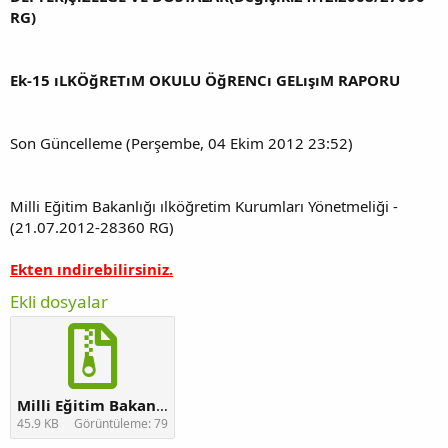
RG)
Ek-15 ıLKÖğRETıM OKULU ÖğRENCı GELışıM RAPORU
Son Güncelleme (Perşembe, 04 Ekim 2012 23:52)
Milli Eğitim Bakanlığı ılköğretim Kurumları Yönetmeliği -
(21.07.2012-28360 RG)
Ekten ındirebilirsiniz.
Ekli dosyalar
Milli Eğitim Bakanlığı ılköğretim Kurumları Yönetmeliği - (21.07.2012-28360 RG).zip
45.9 KB
Görüntüleme: 79