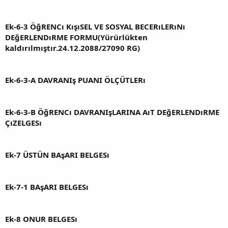
Ek-6-3 ÖğRENCı KışıSEL VE SOSYAL BECERıLERıNı
DEğERLENDıRME FORMU(Yürürlükten
kaldırılmıştır.24.12.2088/27090 RG)
Ek-6-3-A DAVRANIş PUANI ÖLÇÜTLERı
Ek-6-3-B ÖğRENCı DAVRANIşLARINA AıT DEğERLENDıRME
ÇıZELGESı
Ek-7 ÜSTÜN BAşARI BELGESı
Ek-7-1 BAşARI BELGESı
Ek-8 ONUR BELGESı