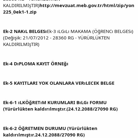
KALDIRILMIşTIR)
http://mevzuat.meb.gov.tr/html/zip/yon
225_0ek1-1.zip
Ek-2 NAKıL BELGESı
Ek-3 ıLGıLı MAKAMA (ÖğRENCı BELGESı)
(Değişik: 21/07/2012 - 28360 RG - YÜRÜRLÜKTEN
KALDIRILMIşTIR)
Ek-4 DıPLOMA KAYIT ÖRNEğı
Ek-5 KAYITLARI YOK OLANLARA VERıLECEK BELGE
Ek-6-1 ıLKÖğRETıM KURUMLARI BıLGı FORMU
(Yürürlükten kaldırılmıştır.(24.12.2088/27090 RG)
Ek-6-2 ÖğRETMEN DURUMU (Yürürlükten
kaldırılmıştır.24.12.2088/27090 RG)