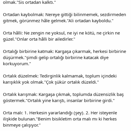
olmak."Sis ortadan kalktı."
Ortadan kaybolmak: Nereye gittiği bilinmemek, sezdirmeden
gitmek, görünmez hâle gelmek."Ali ortadan kayboldu."
Orta hâlli: Ne zengin ne yoksul, ne iyi ne kötü, ne çirkin ne
güzel."Onlar orta hâlli bir ailedirler."
Ortalığı birbirine katmak: Kargaşa çıkarmak, herkesi birbirine
düşürmek."şimdi gelip ortalığı birbirine katacak diye
korkuyorum."
Ortalık düzelmek: Tedirginlik kalmamak, toplum içindeki
karışıklık yok olmak."Çok şükür ortalık düzeldi."
Ortalık karışmak: Kargaşa çıkmak, toplumda düzensizlik baş
göstermek."Ortalık yine karıştı, insanlar birbirine girdi."
Orta malı: 1. Herkesin yararlandığı (şey). 2. Her isteyenle
ilişkide bulunan."Benim bisikletim orta malı mı ki herkes
binmeye çalışıyor."