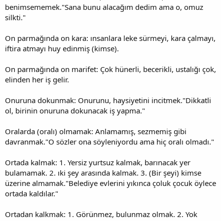
benimsememek."Sana bunu alacağım dedim ama o, omuz
silkti."
On parmağında on kara: ınsanlara leke sürmeyi, kara çalmayı,
iftira atmayı huy edinmiş (kimse).
On parmağında on marifet: Çok hünerli, becerikli, ustalığı çok,
elinden her iş gelir.
Onuruna dokunmak: Onurunu, haysiyetini incitmek."Dikkatli
ol, birinin onuruna dokunacak iş yapma."
Oralarda (oralı) olmamak: Anlamamış, sezmemiş gibi
davranmak."O sözler ona söyleniyordu ama hiç oralı olmadı."
Ortada kalmak: 1. Yersiz yurtsuz kalmak, barınacak yer
bulamamak. 2. ıki şey arasında kalmak. 3. (Bir şeyi) kimse
üzerine almamak."Belediye evlerini yıkınca çoluk çocuk öylece
ortada kaldılar."
Ortadan kalkmak: 1. Görünmez, bulunmaz olmak. 2. Yok