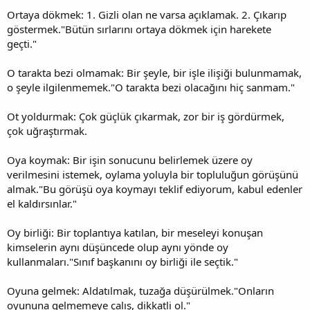
Ortaya dökmek: 1. Gizli olan ne varsa açıklamak. 2. Çıkarıp
göstermek."Bütün sırlarını ortaya dökmek için harekete
geçti."
O tarakta bezi olmamak: Bir şeyle, bir işle ilişiği bulunmamak,
o şeyle ilgilenmemek."O tarakta bezi olacağını hiç sanmam."
Ot yoldurmak: Çok güçlük çıkarmak, zor bir iş gördürmek,
çok uğraştırmak.
Oya koymak: Bir işin sonucunu belirlemek üzere oy
verilmesini istemek, oylama yoluyla bir topluluğun görüşünü
almak."Bu görüşü oya koymayı teklif ediyorum, kabul edenler
el kaldırsınlar."
Oy birliği: Bir toplantıya katılan, bir meseleyi konuşan
kimselerin aynı düşüncede olup aynı yönde oy
kullanmaları."Sınıf başkanını oy birliği ile seçtik."
Oyuna gelmek: Aldatılmak, tuzağa düşürülmek."Onların
oyununa gelmemeye çalış, dikkatli ol."