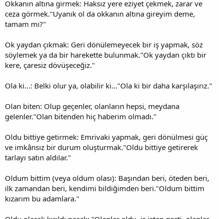
Okkanın altına girmek: Haksız yere eziyet çekmek, zarar ve
ceza görmek."Uyanık ol da okkanın altına gireyim deme,
tamam mı?"
Ok yaydan çıkmak: Geri dönülemeyecek bir iş yapmak, söz
söylemek ya da bir harekette bulunmak."Ok yaydan çıktı bir
kere, çaresiz dövüşeceğiz."
Ola ki...: Belki olur ya, olabilir ki..."Ola ki bir daha karşılaşırız."
Olan biten: Olup geçenler, olanların hepsi, meydana
gelenler."Olan bitenden hiç haberim olmadı."
Oldu bittiye getirmek: Emrivaki yapmak, geri dönülmesi güç
ve imkânsız bir durum oluşturmak."Oldu bittiye getirerek
tarlayı satın aldılar."
Oldum bittim (veya oldum olası): Başından beri, öteden beri,
ilk zamandan beri, kendimi bildiğimden beri."Oldum bittim
kızarım bu adamlara."
Oldu olacak kırıldı nacak: "Olanlar oldu, iş işten geçti, olanlar