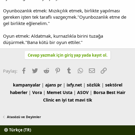
Oyunbozanlık etmek: Mızıkçılık etmek, birlikte yapılması
gereken işten tek taraflı vazgeçmek."Oyunbozanlık etme de
gel birlikte eğlenelim."
Oyun etmek: Aldatmak, kurnazlıkla birini tuzağa
düşürmek."Bana kötü bir oyun ettiler."
Cevap yazmak için giriş yap yada kayıt ol.
Facebook
Twitter
Reddit
Pinterest
Tumblr
WhatsApp
E-posta
Link
Paylaş:
kampanyalar
|
ajans pr
|
ixfy.net
|
sözlük
|
sektörel
haberler
|
Vora
|
Memet Usta
|
ASOV
|
Borsa
Best Hair
Clinic
en iyi tat
mavi tik
Atasözü ve Deyimler
Türkçe (TR)