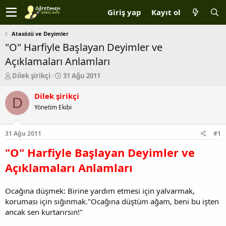
Giriş yap
Kayıt ol
Atasözü ve Deyimler
"O" Harfiyle Başlayan Deyimler ve
Açıklamaları Anlamları
K
B
Dilek şirikçi
31 Ağu 2011
o
a
n
ş
Dilek şirikçi
D
b
l
Yönetim Ekibi
u
a
y
n
u
g
31 Ağu 2011
#1
b
ı
a
ç
"O" Harfiyle Başlayan Deyimler ve
ş
t
Açıklamaları Anlamları
l
a
a
r
t
i
Ocağına düşmek: Birine yardım etmesi için yalvarmak,
a
h
koruması için sığınmak."Ocağına düştüm ağam, beni bu işten
n
i
ancak sen kurtarırsın!"