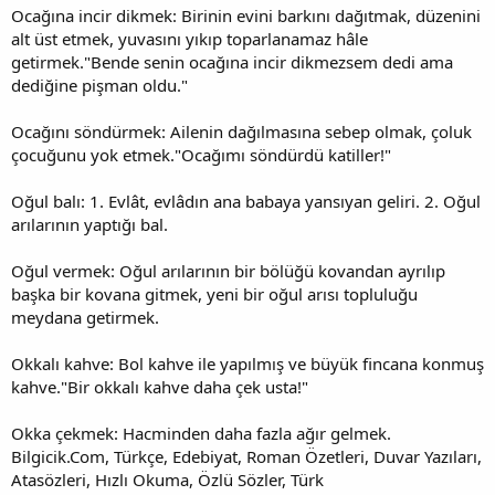
Ocağına incir dikmek: Birinin evini barkını dağıtmak, düzenini
alt üst etmek, yuvasını yıkıp toparlanamaz hâle
getirmek."Bende senin ocağına incir dikmezsem dedi ama
dediğine pişman oldu."
Ocağını söndürmek: Ailenin dağılmasına sebep olmak, çoluk
çocuğunu yok etmek."Ocağımı söndürdü katiller!"
Oğul balı: 1. Evlât, evlâdın ana babaya yansıyan geliri. 2. Oğul
arılarının yaptığı bal.
Oğul vermek: Oğul arılarının bir bölüğü kovandan ayrılıp
başka bir kovana gitmek, yeni bir oğul arısı topluluğu
meydana getirmek.
Okkalı kahve: Bol kahve ile yapılmış ve büyük fincana konmuş
kahve."Bir okkalı kahve daha çek usta!"
Okka çekmek: Hacminden daha fazla ağır gelmek.
Bilgicik.Com, Türkçe, Edebiyat, Roman Özetleri, Duvar Yazıları,
Atasözleri, Hızlı Okuma, Özlü Sözler, Türk