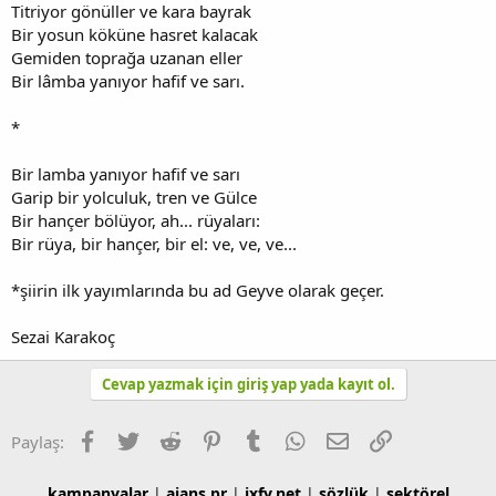
Titriyor gönüller ve kara bayrak
Bir yosun köküne hasret kalacak
Gemiden toprağa uzanan eller
Bir lâmba yanıyor hafif ve sarı.
*
Bir lamba yanıyor hafif ve sarı
Garip bir yolculuk, tren ve Gülce
Bir hançer bölüyor, ah... rüyaları:
Bir rüya, bir hançer, bir el: ve, ve, ve...
*şiirin ilk yayımlarında bu ad Geyve olarak geçer.
Sezai Karakoç
Cevap yazmak için giriş yap yada kayıt ol.
Facebook
Twitter
Reddit
Pinterest
Tumblr
WhatsApp
E-posta
Link
Paylaş:
kampanyalar
|
ajans pr
|
ixfy.net
|
sözlük
|
sektörel