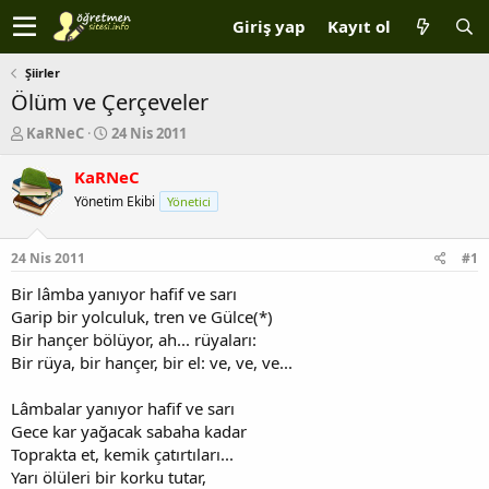
Giriş yap
Kayıt ol
Şiirler
Ölüm ve Çerçeveler
K
B
KaRNeC
24 Nis 2011
o
a
n
ş
KaRNeC
b
l
Yönetim Ekibi
Yönetici
u
a
y
n
u
g
24 Nis 2011
#1
b
ı
a
ç
Bir lâmba yanıyor hafif ve sarı
ş
t
Garip bir yolculuk, tren ve Gülce(*)
l
a
Bir hançer bölüyor, ah... rüyaları:
a
r
Bir rüya, bir hançer, bir el: ve, ve, ve...
t
i
a
h
Lâmbalar yanıyor hafif ve sarı
n
i
Gece kar yağacak sabaha kadar
Toprakta et, kemik çatırtıları...
Yarı ölüleri bir korku tutar,