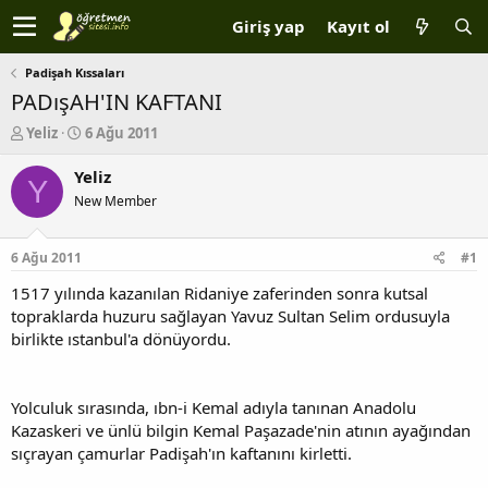
Giriş yap
Kayıt ol
Padişah Kıssaları
PADışAH'IN KAFTANI
K
B
Yeliz
6 Ağu 2011
o
a
n
ş
Yeliz
Y
b
l
New Member
u
a
y
n
u
g
6 Ağu 2011
#1
b
ı
a
ç
1517 yılında kazanılan Ridaniye zaferinden sonra kutsal
ş
t
topraklarda huzuru sağlayan Yavuz Sultan Selim ordusuyla
l
a
birlikte ıstanbul'a dönüyordu.
a
r
t
i
a
h
Yolculuk sırasında, ıbn-i Kemal adıyla tanınan Anadolu
n
i
Kazaskeri ve ünlü bilgin Kemal Paşazade'nin atının ayağından
sıçrayan çamurlar Padişah'ın kaftanını kirletti.