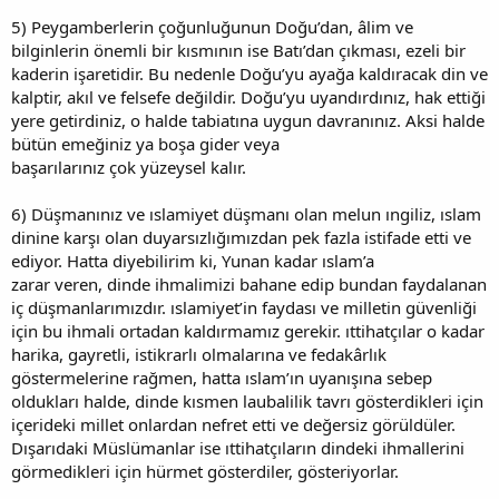
5) Peygamberlerin çoğunluğunun Doğu’dan, âlim ve
bilginlerin önemli bir kısmının ise Batı’dan çıkması, ezeli bir
kaderin işaretidir. Bu nedenle Doğu’yu ayağa kaldıracak din ve
kalptir, akıl ve felsefe değildir. Doğu’yu uyandırdınız, hak ettiği
yere getirdiniz, o halde tabiatına uygun davranınız. Aksi halde
bütün emeğiniz ya boşa gider veya
başarılarınız çok yüzeysel kalır.
6) Düşmanınız ve ıslamiyet düşmanı olan melun ıngiliz, ıslam
dinine karşı olan duyarsızlığımızdan pek fazla istifade etti ve
ediyor. Hatta diyebilirim ki, Yunan kadar ıslam’a
zarar veren, dinde ihmalimizi bahane edip bundan faydalanan
iç düşmanlarımızdır. ıslamiyet’in faydası ve milletin güvenliği
için bu ihmali ortadan kaldırmamız gerekir. ıttihatçılar o kadar
harika, gayretli, istikrarlı olmalarına ve fedakârlık
göstermelerine rağmen, hatta ıslam’ın uyanışına sebep
oldukları halde, dinde kısmen laubalilik tavrı gösterdikleri için
içerideki millet onlardan nefret etti ve değersiz görüldüler.
Dışarıdaki Müslümanlar ise ıttihatçıların dindeki ihmallerini
görmedikleri için hürmet gösterdiler, gösteriyorlar.