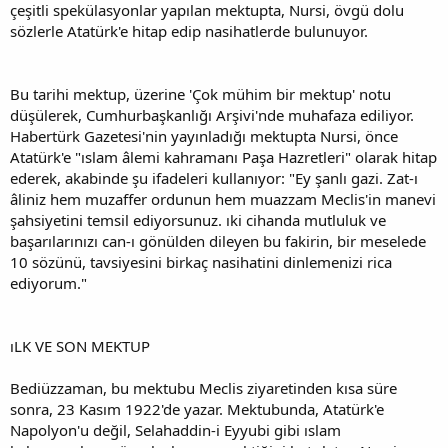
çeşitli spekülasyonlar yapılan mektupta, Nursi, övgü dolu
sözlerle Atatürk'e hitap edip nasihatlerde bulunuyor.
Bu tarihi mektup, üzerine 'Çok mühim bir mektup' notu
düşülerek, Cumhurbaşkanlığı Arşivi'nde muhafaza ediliyor.
Habertürk Gazetesi'nin yayınladığı mektupta Nursi, önce
Atatürk'e "ıslam âlemi kahramanı Paşa Hazretleri" olarak hitap
ederek, akabinde şu ifadeleri kullanıyor: "Ey şanlı gazi. Zat-ı
âliniz hem muzaffer ordunun hem muazzam Meclis'in manevi
şahsiyetini temsil ediyorsunuz. ıki cihanda mutluluk ve
başarılarınızı can-ı gönülden dileyen bu fakirin, bir meselede
10 sözünü, tavsiyesini birkaç nasihatini dinlemenizi rica
ediyorum."
ıLK VE SON MEKTUP
Bediüzzaman, bu mektubu Meclis ziyaretinden kısa süre
sonra, 23 Kasım 1922'de yazar. Mektubunda, Atatürk'e
Napolyon'u değil, Selahaddin-i Eyyubi gibi ıslam