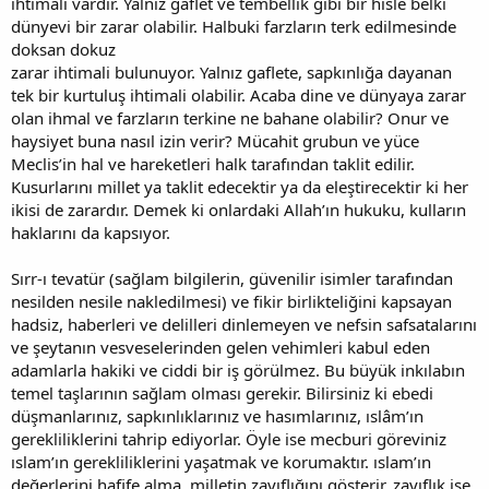
ihtimali vardır. Yalnız gaflet ve tembellik gibi bir hisle belki
dünyevi bir zarar olabilir. Halbuki farzların terk edilmesinde
doksan dokuz
zarar ihtimali bulunuyor. Yalnız gaflete, sapkınlığa dayanan
tek bir kurtuluş ihtimali olabilir. Acaba dine ve dünyaya zarar
olan ihmal ve farzların terkine ne bahane olabilir? Onur ve
haysiyet buna nasıl izin verir? Mücahit grubun ve yüce
Meclis’in hal ve hareketleri halk tarafından taklit edilir.
Kusurlarını millet ya taklit edecektir ya da eleştirecektir ki her
ikisi de zarardır. Demek ki onlardaki Allah’ın hukuku, kulların
haklarını da kapsıyor.
Sırr-ı tevatür (sağlam bilgilerin, güvenilir isimler tarafından
nesilden nesile nakledilmesi) ve fikir birlikteliğini kapsayan
hadsiz, haberleri ve delilleri dinlemeyen ve nefsin safsatalarını
ve şeytanın vesveselerinden gelen vehimleri kabul eden
adamlarla hakiki ve ciddi bir iş görülmez. Bu büyük inkılabın
temel taşlarının sağlam olması gerekir. Bilirsiniz ki ebedi
düşmanlarınız, sapkınlıklarınız ve hasımlarınız, ıslâm’ın
gerekliliklerini tahrip ediyorlar. Öyle ise mecburi göreviniz
ıslam’ın gerekliliklerini yaşatmak ve korumaktır. ıslam’ın
değerlerini hafife alma, milletin zayıflığını gösterir, zayıflık ise