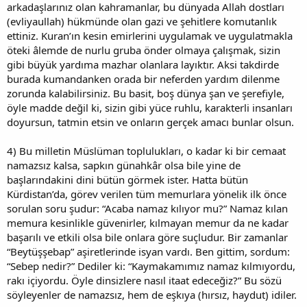
arkadaşlarınız olan kahramanlar, bu dünyada Allah dostları
(evliyaullah) hükmünde olan gazi ve şehitlere komutanlık
ettiniz. Kuran’ın kesin emirlerini uygulamak ve uygulatmakla
öteki âlemde de nurlu gruba önder olmaya çalışmak, sizin
gibi büyük yardıma mazhar olanlara layıktır. Aksi takdirde
burada kumandanken orada bir neferden yardım dilenme
zorunda kalabilirsiniz. Bu basit, boş dünya şan ve şerefiyle,
öyle madde değil ki, sizin gibi yüce ruhlu, karakterli insanları
doyursun, tatmin etsin ve onların gerçek amacı bunlar olsun.
4) Bu milletin Müslüman toplulukları, o kadar ki bir cemaat
namazsız kalsa, sapkın günahkâr olsa bile yine de
başlarındakini dini bütün görmek ister. Hatta bütün
Kürdistan’da, görev verilen tüm memurlara yönelik ilk önce
sorulan soru şudur: “Acaba namaz kılıyor mu?” Namaz kılan
memura kesinlikle güvenirler, kılmayan memur da ne kadar
başarılı ve etkili olsa bile onlara göre suçludur. Bir zamanlar
“Beytüşşebap” aşiretlerinde isyan vardı. Ben gittim, sordum:
“Sebep nedir?” Dediler ki: “Kaymakamımız namaz kılmıyordu,
rakı içiyordu. Öyle dinsizlere nasıl itaat edeceğiz?” Bu sözü
söyleyenler de namazsız, hem de eşkıya (hırsız, haydut) idiler.