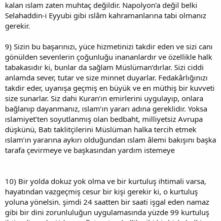
kalan ıslam zaten muhtaç değildir. Napolyon’a değil belki
Selahaddin-i Eyyubi gibi ıslâm kahramanlarına tabi olmanız
gerekir.
9) Sizin bu başarınızı, yüce hizmetinizi takdir eden ve sizi canı
gönülden sevenlerin çoğunluğu inananlardır ve özellikle halk
tabakasıdır ki, bunlar da sağlam Müslüman’dırlar. Sizi ciddi
anlamda sever, tutar ve size minnet duyarlar. Fedakârlığınızı
takdir eder, uyanışa geçmiş en büyük ve en müthiş bir kuvveti
size sunarlar. Siz dahi Kuran’ın emirlerini uygulayıp, onlara
bağlanıp dayanmanız, ıslam’ın yararı adına gereklidir. Yoksa
ıslamiyet’ten soyutlanmış olan bedbaht, milliyetsiz Avrupa
düşkünü, Batı taklitçilerini Müslüman halka tercih etmek
ıslam’ın yararına aykırı olduğundan ıslam âlemi bakışını başka
tarafa çevirmeye ve başkasından yardım istemeye
10) Bir yolda dokuz yok olma ve bir kurtuluş ihtimali varsa,
hayatından vazgeçmiş cesur bir kişi gerekir ki, o kurtuluş
yoluna yönelsin. şimdi 24 saatten bir saati işgal eden namaz
gibi bir dini zorunluluğun uygulamasında yüzde 99 kurtuluş