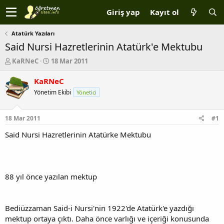
Giriş yap
Kayıt ol
Atatürk Yazıları
Said Nursi Hazretlerinin Atatürk'e Mektubu
K
B
KaRNeC
18 Mar 2011
o
a
n
ş
KaRNeC
b
l
Yönetim Ekibi
Yönetici
u
a
y
n
u
g
18 Mar 2011
#1
b
ı
a
ç
Said Nursi Hazretlerinin Atatürke Mektubu
ş
t
l
a
a
r
t
i
88 yıl önce yazılan mektup
a
h
n
i
Bediüzzaman Said-i Nursi'nin 1922'de Atatürk'e yazdığı
mektup ortaya çıktı. Daha önce varlığı ve içeriği konusunda