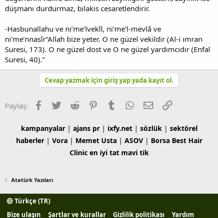
düşmanı durdurmaz, bilakis cesaretlendirir.
-Hasbunallahu ve ni’me’lvekîl, ni’me’l-mevlâ ve
ni’me’nnasîr“Allah bize yeter. O ne güzel vekildir (Al-i ımran
Suresi, 173). O ne güzel dost ve O ne güzel yardımcıdır (Enfal
Suresi, 40).”
Cevap yazmak için giriş yap yada kayıt ol.
Facebook
Twitter
Reddit
Pinterest
Tumblr
WhatsApp
E-posta
Link
Paylaş:
kampanyalar
|
ajans pr
|
ixfy.net
|
sözlük
|
sektörel
haberler
|
Vora
|
Memet Usta
|
ASOV
|
Borsa
Best Hair
Clinic
en iyi tat
mavi tik
Atatürk Yazıları
Türkçe (TR)
Bize ulaşın
Şartlar ve kurallar
Gizlilik politikası
Yardım