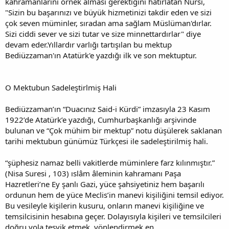
kahramanlarını örnek alması gerektiğini hatırlatan Nursi,
"Sizin bu başarınızı ve büyük hizmetinizi takdir eden ve sizi
çok seven müminler, sıradan ama sağlam Müslüman'dırlar.
Sizi ciddi sever ve sizi tutar ve size minnettardırlar" diye
devam eder.Yıllardır varlığı tartışılan bu mektup
Bediüzzaman'ın Atatürk'e yazdığı ilk ve son mektuptur.
O Mektubun Sadeleştirlmiş Hali
Bediüzzaman’ın “Duacınız Said-i Kürdi” imzasıyla 23 Kasım
1922’de Atatürk’e yazdığı, Cumhurbaşkanlığı arşivinde
bulunan ve “Çok mühim bir mektup” notu düşülerek saklanan
tarihi mektubun günümüz Türkçesi ile sadeleştirilmiş hali.
“şüphesiz namaz belli vakitlerde müminlere farz kılınmıştır.”
(Nisa Suresi , 103) ıslâm âleminin kahramanı Paşa
Hazretleri’ne Ey şanlı Gazi, yüce şahsiyetiniz hem başarılı
ordunun hem de yüce Meclis’in manevi kişiliğini temsil ediyor.
Bu vesileyle kişilerin kusuru, onların manevi kişiliğine ve
temsilcisinin hesabına geçer. Dolayısıyla kişileri ve temsilcileri
doğru yola teşvik etmek, yönlendirmek en