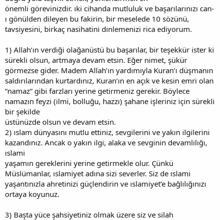
önemli görevinizdir. ıki cihanda mutluluk ve başarılarınızı can-
ı gönülden dileyen bu fakirin, bir meselede 10 sözünü,
tavsiyesini, birkaç nasihatini dinlemenizi rica ediyorum.
1) Allah’ın verdiği olağanüstü bu başarılar, bir teşekkür ister ki
sürekli olsun, artmaya devam etsin. Eğer nimet, şükür
görmezse gider. Madem Allah’ın yardımıyla Kuran’ı düşmanın
saldırılarından kurtardınız, Kuran’ın en açık ve kesin emri olan
“namaz” gibi farzları yerine getirmeniz gerekir. Böylece
namazın feyzi (ilmi, bolluğu, hazzı) şahane işleriniz için sürekli
bir şekilde
üstünüzde olsun ve devam etsin.
2) ıslam dünyasını mutlu ettiniz, sevgilerini ve yakın ilgilerini
kazandınız. Ancak o yakın ilgi, alaka ve sevginin devamlılığı,
ıslami
yaşamın gereklerini yerine getirmekle olur. Çünkü
Müslümanlar, ıslamiyet adına sizi severler. Siz de ıslami
yaşantınızla ahretinizi güçlendirin ve ıslamiyet’e bağlılığınızı
ortaya koyunuz.
3) Başta yüce şahsiyetiniz olmak üzere siz ve silah