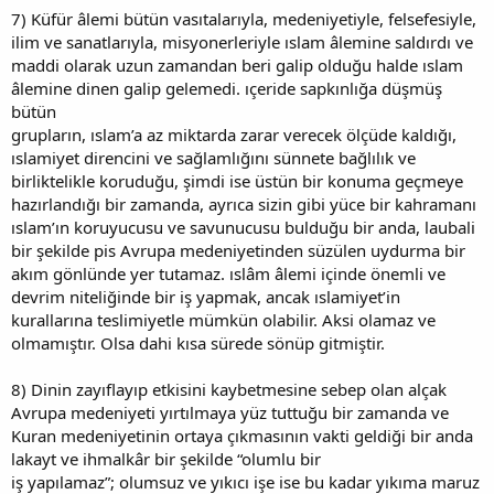
7) Küfür âlemi bütün vasıtalarıyla, medeniyetiyle, felsefesiyle,
ilim ve sanatlarıyla, misyonerleriyle ıslam âlemine saldırdı ve
maddi olarak uzun zamandan beri galip olduğu halde ıslam
âlemine dinen galip gelemedi. ıçeride sapkınlığa düşmüş
bütün
grupların, ıslam’a az miktarda zarar verecek ölçüde kaldığı,
ıslamiyet direncini ve sağlamlığını sünnete bağlılık ve
birliktelikle koruduğu, şimdi ise üstün bir konuma geçmeye
hazırlandığı bir zamanda, ayrıca sizin gibi yüce bir kahramanı
ıslam’ın koruyucusu ve savunucusu bulduğu bir anda, laubali
bir şekilde pis Avrupa medeniyetinden süzülen uydurma bir
akım gönlünde yer tutamaz. ıslâm âlemi içinde önemli ve
devrim niteliğinde bir iş yapmak, ancak ıslamiyet’in
kurallarına teslimiyetle mümkün olabilir. Aksi olamaz ve
olmamıştır. Olsa dahi kısa sürede sönüp gitmiştir.
8) Dinin zayıflayıp etkisini kaybetmesine sebep olan alçak
Avrupa medeniyeti yırtılmaya yüz tuttuğu bir zamanda ve
Kuran medeniyetinin ortaya çıkmasının vakti geldiği bir anda
lakayt ve ihmalkâr bir şekilde “olumlu bir
iş yapılamaz”; olumsuz ve yıkıcı işe ise bu kadar yıkıma maruz