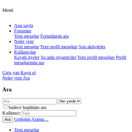
Menü
Ana sayfa
Forumlar
Yeni mesajlar
Forumlarda ara
Neler yeni
Yeni mesajlar
Yeni profil mesajları
Son aktiviteler
Kullanıcılar
Kayıtlı üyeler
Şu anki ziyaretçiler
Yeni profil mesajları
Profil
mesajlarında ara
Giriş yap
Kayıt ol
Neler yeni
Ara
Ara
Sadece başlıkları ara
Kullanıcı:
Gelişmiş Arama…
Ara
Yeni mesajlar