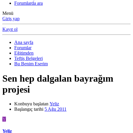
Forumlarda ara
Menü
Giriş yap
Kayıt ol
Ana sayfa
Forumlar
Eğitimden
Teftiş Belgeleri
Bu Benim Eserim
Sen hep dalgalan bayrağım
projesi
Konbuyu başlatan
Yeliz
Başlangıç tarihi
5 Ağu 2011
Y
Yeliz