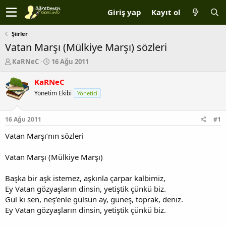
Giriş yap
Kayıt ol
Şiirler
Vatan Marşı (Mülkiye Marşı) sözleri
K
B
KaRNeC
16 Ağu 2011
o
a
n
ş
KaRNeC
b
l
Yönetim Ekibi
Yönetici
u
a
y
n
u
g
16 Ağu 2011
#1
b
ı
a
ç
Vatan Marşı’nın sözleri
ş
t
l
a
Vatan Marşı (Mülkiye Marşı)
a
r
t
i
Başka bir aşk istemez, aşkınla çarpar kalbimiz,
a
h
Ey Vatan gözyaşların dinsin, yetiştik çünkü biz.
n
i
Gül ki sen, neş’enle gülsün ay, güneş, toprak, deniz.
Ey Vatan gözyaşların dinsin, yetiştik çünkü biz.