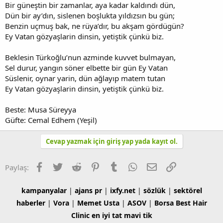
Bir güneştin bir zamanlar, aya kadar kaldındı dün,
Dün bir ay’dın, sislenen boşlukta yıldızsın bu gün;
Benzin uçmuş bak, ne rüya’dır, bu akşam gördügün?
Ey Vatan gözyaşlarin dinsin, yetiştik çünkü biz.
Beklesin Türkoğlu’nun azminde kuvvet bulmayan,
Sel durur, yangın söner elbette bir gün Ey Vatan
Süslenir, oynar yarin, dün ağlayıp matem tutan
Ey Vatan gözyaşlarin dinsin, yetiştik çünkü biz.
Beste: Musa Süreyya
Güfte: Cemal Edhem (Yeşil)
Cevap yazmak için giriş yap yada kayıt ol.
Facebook
Twitter
Reddit
Pinterest
Tumblr
WhatsApp
E-posta
Link
Paylaş:
kampanyalar
|
ajans pr
|
ixfy.net
|
sözlük
|
sektörel
haberler
|
Vora
|
Memet Usta
|
ASOV
|
Borsa
Best Hair
Clinic
en iyi tat
mavi tik