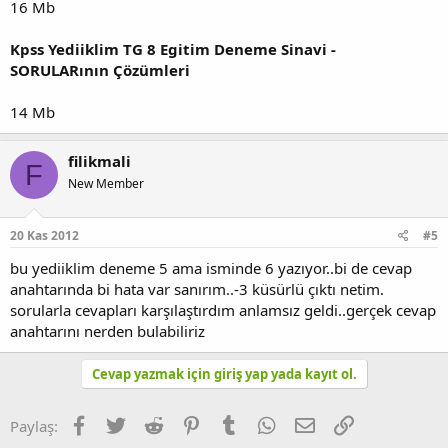
16 Mb
Kpss Yediiklim TG 8 Egitim Deneme Sinavi -
SORULARının Çözümleri
14 Mb
filikmali
F
New Member
20 Kas 2012
#5
bu yediiklim deneme 5 ama isminde 6 yazıyor..bi de cevap
anahtarında bi hata var sanırım..-3 küsürlü çıktı netim.
sorularla cevapları karşılaştırdım anlamsız geldi..gerçek cevap
anahtarını nerden bulabiliriz
Cevap yazmak için giriş yap yada kayıt ol.
Facebook
Twitter
Reddit
Pinterest
Tumblr
WhatsApp
E-posta
Link
Paylaş: