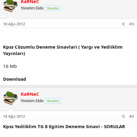
KaRNeC
Yönetim Ekibi
Yönetici
18 Ağu 2012
#3
Kpss Cözumlu Deneme Sinavlari ( Yargı ve Yediiklim
Yayınları)
16 Mb
Download
KaRNeC
Yönetim Ekibi
Yönetici
18 Ağu 2012
#4
Kpss Yediiklim TG 8 Egitim Deneme Sinavi - SORULAR