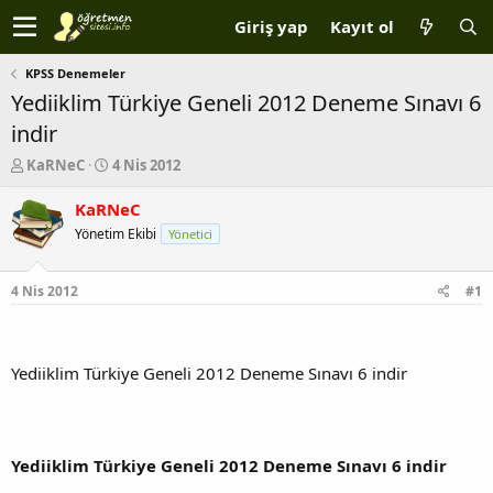
Giriş yap
Kayıt ol
KPSS Denemeler
Yediiklim Türkiye Geneli 2012 Deneme Sınavı 6
indir
K
B
KaRNeC
4 Nis 2012
o
a
n
ş
KaRNeC
b
l
Yönetim Ekibi
Yönetici
u
a
y
n
u
g
4 Nis 2012
#1
b
ı
a
ç
ş
t
l
a
Yediiklim Türkiye Geneli 2012 Deneme Sınavı 6 indir
a
r
t
i
a
h
n
i
Yediiklim Türkiye Geneli 2012 Deneme Sınavı 6 indir