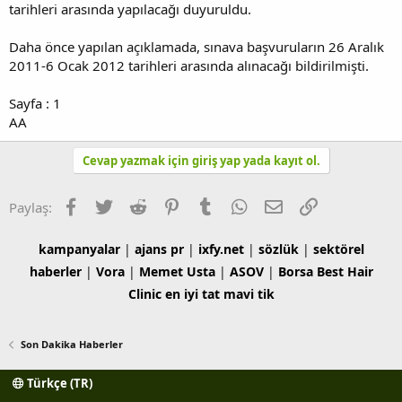
tarihleri arasında yapılacağı duyuruldu.
Daha önce yapılan açıklamada, sınava başvuruların 26 Aralık
2011-6 Ocak 2012 tarihleri arasında alınacağı bildirilmişti.
Sayfa : 1
AA
Cevap yazmak için giriş yap yada kayıt ol.
Facebook
Twitter
Reddit
Pinterest
Tumblr
WhatsApp
E-posta
Link
Paylaş:
kampanyalar
|
ajans pr
|
ixfy.net
|
sözlük
|
sektörel
haberler
|
Vora
|
Memet Usta
|
ASOV
|
Borsa
Best Hair
Clinic
en iyi tat
mavi tik
Son Dakika Haberler
Türkçe (TR)