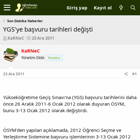
Giriş yap
Kayıt ol
Son Dakika Haberler
YGS'ye başvuru tarihleri değişti
K
B
KaRNeC
23 Ara 2011
o
a
n
ş
KaRNeC
b
l
Yönetim Ekibi
Yönetici
u
a
y
n
u
g
23 Ara 2011
#1
b
ı
a
ç
ş
t
l
a
Yükseköğretime Geçiş Sınavı'na (YGS) başvuru tarihlerini daha
a
r
önce 26 Aralık 2011-6 Ocak 2012 olarak duyuran ÖSYM,
t
i
bunu 3-13 Ocak 2012 olarak değiştirdi.
a
h
n
i
ÖSYM'den yapılan açıklamada, 2012 Öğrenci Seçme ve
Yerleştirme Sistemine başvuru işlemlerinin 3-13 Ocak 2012