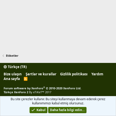
Etiketler
Türkçe (TR)
Bize ulaşın
Şartlar ve kurallar
Gizlilik politikası
Yardım
Ana sayfa
R
S
S
®
Forum software by XenForo
© 2010-2020 XenForo Ltd.
Türkçe XenForo 2
By eTiKeT™ 2017
Bu site çerezler kullanır. Bu siteyi kullanmaya devam ederek çerez
kullanımımızı kabul etmiş olursunuz.
Kabul
Daha fazla bilgi edin…