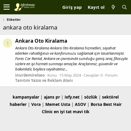
Giriş yap
Kayıt ol
Etiketler
ankara oto kiralama
Ankara Oto Kiralama
I
Ankara Oto Kiralama Ankara Oto Kiralama hizmetleri, seyahat
ederken rahatlığınızı ve konforunuzu sağlamak için tasarlanmıştır.
Fores Car Rental, Ankara ve çevresinde sunduğu geniş araç filosuyla
sizlere en iyi hizmeti sunmayı amaçlar. Araçlarımız, güvenilir ve
bakımlıdır, böylece seyahatiniz...
inurdemirelseo
Konu
15 May 2024
Cevaplar: 0
Forum:
Tanıtım Yazısı ve Reklam Alanı
kampanyalar
|
ajans pr
|
ixfy.net
|
sözlük
|
sektörel
haberler
|
Vora
|
Memet Usta
|
ASOV
|
Borsa
Best Hair
Clinic
en iyi tat
mavi tik