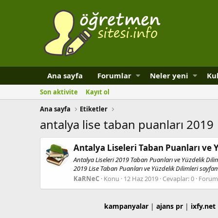
Ana sayfa
Forumlar
Neler yeni
Kul
Son aktivite
Kayıt ol
Ana sayfa
Etiketler
antalya lise taban puanları 2019
Antalya Liseleri Taban Puanları ve 
Antalya Liseleri 2019 Taban Puanları ve Yüzdelik Dili
2019 Lise Taban Puanları ve Yüzdelik Dilimleri sayfamız
KaRNeC
Konu
12 Haz 2019
Cevaplar: 0
Forum
kampanyalar
|
ajans pr
|
ixfy.net