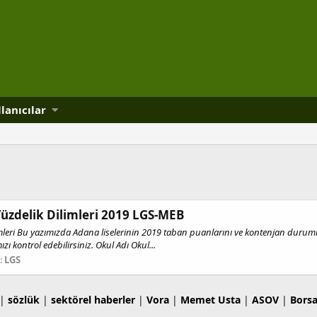
lanıcılar
Yüzdelik Dilimleri 2019 LGS-MEB
mleri Bu yazımızda Adana liselerinin 2019 taban puanlarını ve kontenjan durumlar
ı kontrol edebilirsiniz. Okul Adı Okul...
:
LGS
|
sözlük
|
sektörel haberler
|
Vora
|
Memet Usta
|
ASOV
|
Bors