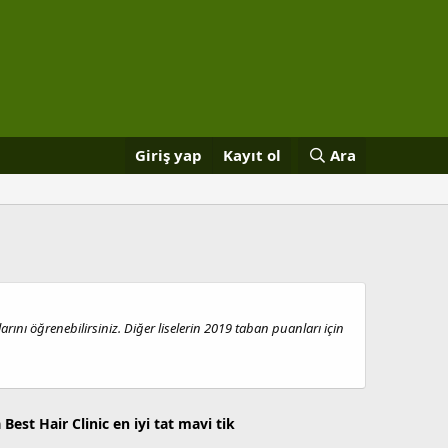
Giriş yap
Kayıt ol
Ara
ını öğrenebilirsiniz. Diğer liselerin 2019 taban puanları için
a
Best Hair Clinic
en iyi tat
mavi tik