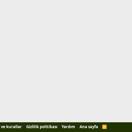
 ve kurallar
Gizlilik politikası
Yardım
Ana sayfa
R
S