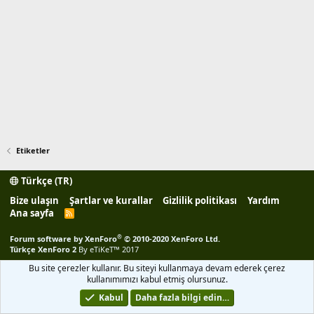
Etiketler
Türkçe (TR)
Bize ulaşın
Şartlar ve kurallar
Gizlilik politikası
Yardım
Ana sayfa
R
S
S
®
Forum software by XenForo
© 2010-2020 XenForo Ltd.
Türkçe XenForo 2
By eTiKeT™ 2017
Bu site çerezler kullanır. Bu siteyi kullanmaya devam ederek çerez
kullanımımızı kabul etmiş olursunuz.
Kabul
Daha fazla bilgi edin…