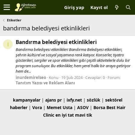
Giriş yap
Kayıt ol
Etiketler
bandırma belediyesi etkinlikleri
Bandırma belediyesi etkinlikleri
I
Bandırma belediyesi etkinlikleri Bandırma Belediyesi etkinlikleri,
şehrin kültürel ve sosyal yaşamına renk katıyor. Konserler, tiyatro
gösterileri, sergiler ve spor etkinlikleri gibi çeşitli aktivitelerle dolu bir
program sunuluyor. Bu etkinlikler, hem yerel halkı bir araya getiriyor
hem de...
inurdemirelseo
Konu
19 Şub 2024
Cevaplar: 0
Forum:
Tanıtım Yazısı ve Reklam Alanı
kampanyalar
|
ajans pr
|
ixfy.net
|
sözlük
|
sektörel
haberler
|
Vora
|
Memet Usta
|
ASOV
|
Borsa
Best Hair
Clinic
en iyi tat
mavi tik