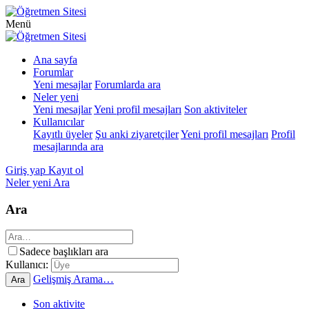
Menü
Ana sayfa
Forumlar
Yeni mesajlar
Forumlarda ara
Neler yeni
Yeni mesajlar
Yeni profil mesajları
Son aktiviteler
Kullanıcılar
Kayıtlı üyeler
Şu anki ziyaretçiler
Yeni profil mesajları
Profil
mesajlarında ara
Giriş yap
Kayıt ol
Neler yeni
Ara
Ara
Sadece başlıkları ara
Kullanıcı:
Gelişmiş Arama…
Ara
Son aktivite