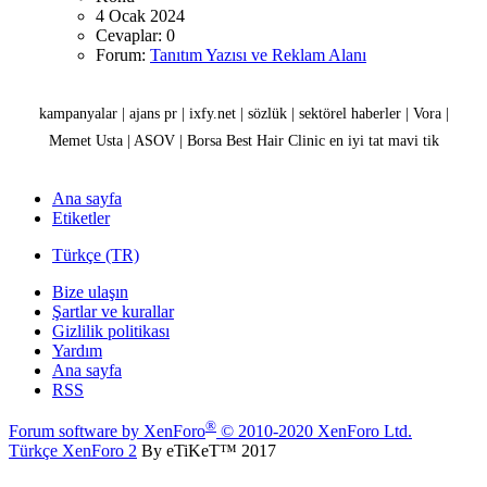
4 Ocak 2024
Cevaplar: 0
Forum:
Tanıtım Yazısı ve Reklam Alanı
kampanyalar
|
ajans pr
|
ixfy.net
|
sözlük
|
sektörel haberler
|
Vora
|
Memet Usta
|
ASOV
|
Borsa
Best Hair Clinic
en iyi tat
mavi tik
Ana sayfa
Etiketler
Türkçe (TR)
Bize ulaşın
Şartlar ve kurallar
Gizlilik politikası
Yardım
Ana sayfa
RSS
®
Forum software by XenForo
© 2010-2020 XenForo Ltd.
Türkçe XenForo 2
By eTiKeT™ 2017