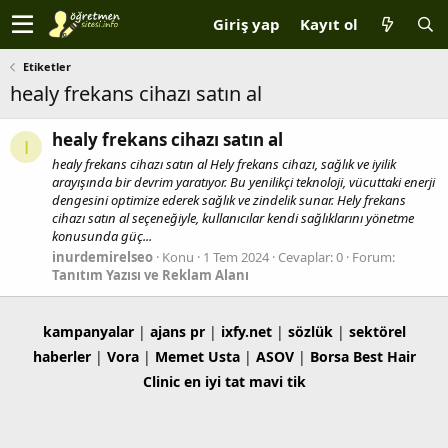
Giriş yap
Kayıt ol
Etiketler
healy frekans cihazı satın al
healy frekans cihazı satın al
I
healy frekans cihazı satın al Hely frekans cihazı, sağlık ve iyilik
arayışında bir devrim yaratıyor. Bu yenilikçi teknoloji, vücuttaki enerji
dengesini optimize ederek sağlık ve zindelik sunar. Hely frekans
cihazı satın al seçeneğiyle, kullanıcılar kendi sağlıklarını yönetme
konusunda güç...
inurdemirelseo
Konu
1 Tem 2024
Cevaplar: 0
Forum:
Tanıtım Yazısı ve Reklam Alanı
kampanyalar
|
ajans pr
|
ixfy.net
|
sözlük
|
sektörel
haberler
|
Vora
|
Memet Usta
|
ASOV
|
Borsa
Best Hair
Clinic
en iyi tat
mavi tik