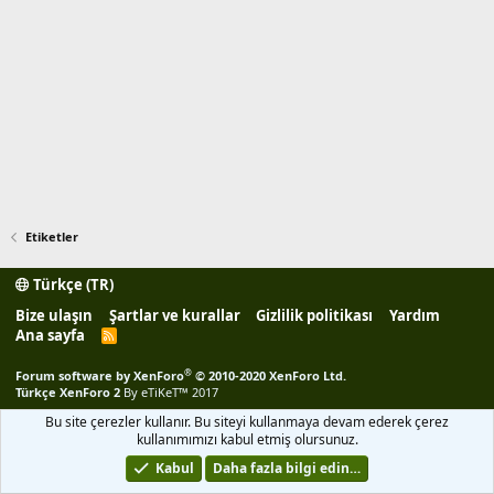
Etiketler
Türkçe (TR)
Bize ulaşın
Şartlar ve kurallar
Gizlilik politikası
Yardım
Ana sayfa
R
S
S
®
Forum software by XenForo
© 2010-2020 XenForo Ltd.
Türkçe XenForo 2
By eTiKeT™ 2017
Bu site çerezler kullanır. Bu siteyi kullanmaya devam ederek çerez
kullanımımızı kabul etmiş olursunuz.
Kabul
Daha fazla bilgi edin…