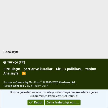
Ana sayfa
Türkçe (TR)
Bize ulaşın
Şartlar ve kurallar
Gizlilik politikası
Yardım
Ana sayfa
R
S
S
®
Forum software by XenForo
© 2010-2020 XenForo Ltd.
Türkçe XenForo 2
By eTiKeT™ 2017
Bu site çerezler kullanır. Bu siteyi kullanmaya devam ederek çerez
kullanımımızı kabul etmiş olursunuz.
Kabul
Daha fazla bilgi edin…