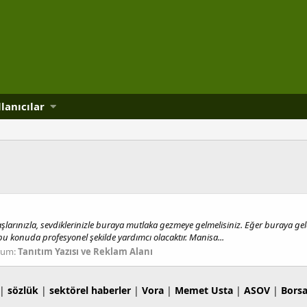
lanıcılar
şlarınızla, sevdiklerinizle buraya mutlaka gezmeye gelmelisiniz. Eğer buraya geld
 bu konuda profesyonel şekilde yardımcı olacaktır. Manisa...
rum:
Tanıtım Yazısı ve Reklam Alanı
|
sözlük
|
sektörel haberler
|
Vora
|
Memet Usta
|
ASOV
|
Bors