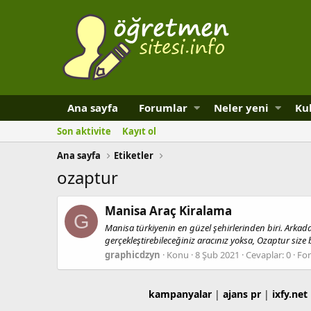
Ana sayfa
Forumlar
Neler yeni
Kul
Son aktivite
Kayıt ol
Ana sayfa
Etiketler
ozaptur
Manisa Araç Kiralama
G
Manisa türkiyenin en güzel şehirlerinden biri. Arkada
gerçekleştirebileceğiniz aracınız yoksa, Ozaptur size
graphicdzyn
Konu
8 Şub 2021
Cevaplar: 0
Fo
kampanyalar
|
ajans pr
|
ixfy.net