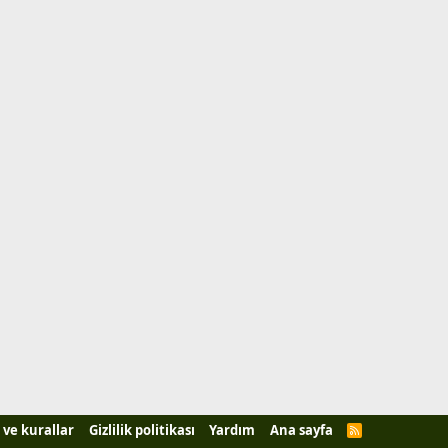
 ve kurallar
Gizlilik politikası
Yardım
Ana sayfa
R
S