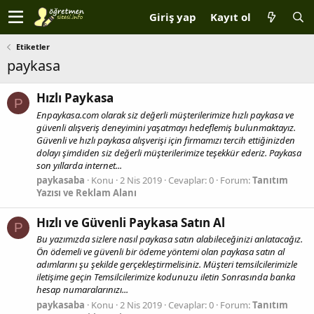
Giriş yap
Kayıt ol
Etiketler
paykasa
Hızlı Paykasa
P
Enpaykasa.com olarak siz değerli müşterilerimize hızlı paykasa ve
güvenli alışveriş deneyimini yaşatmayı hedeflemiş bulunmaktayız.
Güvenli ve hızlı paykasa alışverişi için firmamızı tercih ettiğinizden
dolayı şimdiden siz değerli müşterilerimize teşekkür ederiz. Paykasa
son yıllarda internet...
paykasaba
Konu
2 Nis 2019
Cevaplar: 0
Forum:
Tanıtım
Yazısı ve Reklam Alanı
Hızlı ve Güvenli Paykasa Satın Al
P
Bu yazımızda sizlere nasıl paykasa satın alabileceğinizi anlatacağız.
Ön ödemeli ve güvenli bir ödeme yöntemi olan paykasa satın al
adımlarını şu şekilde gerçekleştirmelisiniz. Müşteri temsilcilerimizle
iletişime geçin Temsilcilerimize kodunuzu iletin Sonrasında banka
hesap numaralarınızı...
paykasaba
Konu
2 Nis 2019
Cevaplar: 0
Forum:
Tanıtım