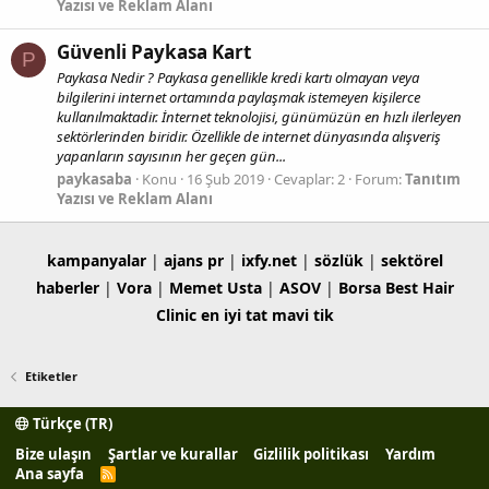
Yazısı ve Reklam Alanı
Güvenli Paykasa Kart
P
Paykasa Nedir ? Paykasa genellikle kredi kartı olmayan veya
bilgilerini internet ortamında paylaşmak istemeyen kişilerce
kullanılmaktadir. İnternet teknolojisi, günümüzün en hızlı ilerleyen
sektörlerinden biridir. Özellikle de internet dünyasında alışveriş
yapanların sayısının her geçen gün...
paykasaba
Konu
16 Şub 2019
Cevaplar: 2
Forum:
Tanıtım
Yazısı ve Reklam Alanı
kampanyalar
|
ajans pr
|
ixfy.net
|
sözlük
|
sektörel
haberler
|
Vora
|
Memet Usta
|
ASOV
|
Borsa
Best Hair
Clinic
en iyi tat
mavi tik
Etiketler
Türkçe (TR)
Bize ulaşın
Şartlar ve kurallar
Gizlilik politikası
Yardım
Ana sayfa
R
S