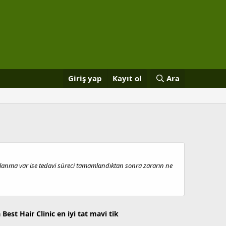
Giriş yap
Kayıt ol
Ara
alanma var ise tedavi süreci tamamlandıktan sonra zararın ne
a
Best Hair Clinic
en iyi tat
mavi tik