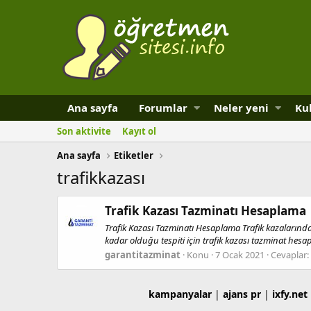
Ana sayfa
Forumlar
Neler yeni
Kul
Son aktivite
Kayıt ol
Ana sayfa
Etiketler
trafikkazası
Trafik Kazası Tazminatı Hesaplama
Trafik Kazası Tazminatı Hesaplama Trafik kazalarınd
kadar olduğu tespiti için trafik kazası tazminat hesap
garantitazminat
Konu
7 Ocak 2021
Cevaplar:
kampanyalar
|
ajans pr
|
ixfy.net