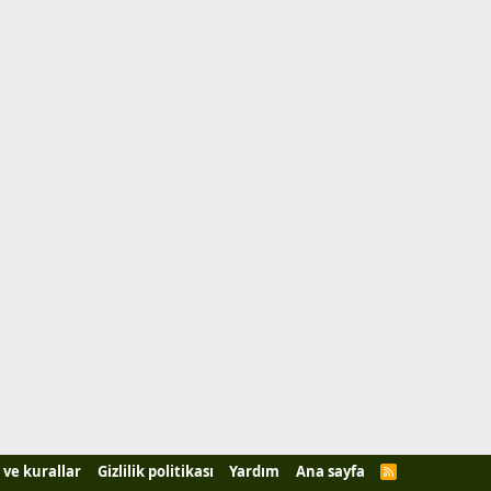
 ve kurallar
Gizlilik politikası
Yardım
Ana sayfa
R
S