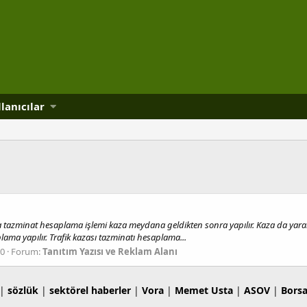
lanıcılar
a tazminat hesaplama işlemi kaza meydana geldikten sonra yapılır. Kaza da yar
lama yapılır. Trafik kazası tazminatı hesaplama...
 0
Forum:
Tanıtım Yazısı ve Reklam Alanı
|
sözlük
|
sektörel haberler
|
Vora
|
Memet Usta
|
ASOV
|
Bors