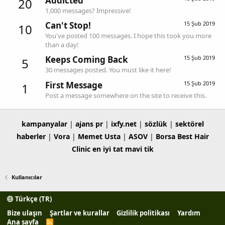
Addicted
20
1,000 messages? Impressive!
Can't Stop!
15 Şub 2019
10
You've posted 100 messages. I hope this took you more
than a day!
Keeps Coming Back
15 Şub 2019
5
30 messages posted. You must like it here!
First Message
15 Şub 2019
1
Post a message somewhere on the site to receive this.
kampanyalar
|
ajans pr
|
ixfy.net
|
sözlük
|
sektörel
haberler
|
Vora
|
Memet Usta
|
ASOV
|
Borsa
Best Hair
Clinic
en iyi tat
mavi tik
Kullanıcılar
Türkçe (TR)
Bize ulaşın
Şartlar ve kurallar
Gizlilik politikası
Yardım
Ana sayfa
R