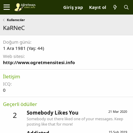
Giriş yap
Kayıt ol
Kullanıcılar
KaRNeC
Doğum günü
1 Ara 1981 (Yaş: 44)
Web sitesi
http://www.ogretmensitesi.info
İletişim
ICQ
0
Geçerli ödüller
Somebody Likes You
21 Mar 2020
2
Somebody out there liked one of your messages. Keep
posting like that for more!
15 Şub 2019