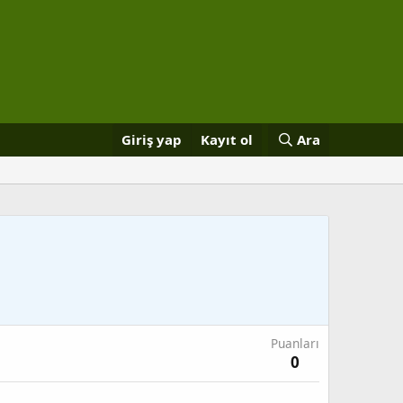
Giriş yap
Kayıt ol
Ara
Puanları
0