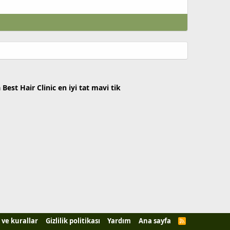
a
Best Hair Clinic
en iyi tat
mavi tik
 ve kurallar
Gizlilik politikası
Yardım
Ana sayfa
R
S