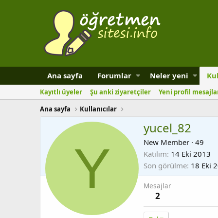
Ana sayfa
Forumlar
Neler yeni
Kul
Kayıtlı üyeler
Şu anki ziyaretçiler
Yeni profil mesajla
Ana sayfa
Kullanıcılar
yucel_82
Y
New Member
·
49
Katılım
14 Eki 2013
Son görülme
18 Eki 
Mesajlar
2