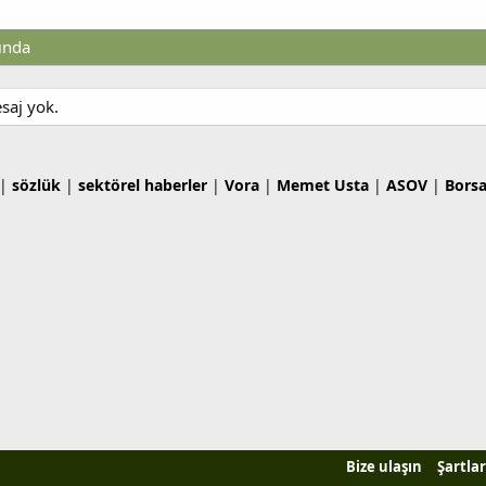
ında
saj yok.
|
sözlük
|
sektörel haberler
|
Vora
|
Memet Usta
|
ASOV
|
Bors
Bize ulaşın
Şartlar