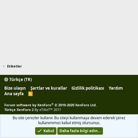
Etiketler
Türkçe (TR)
Bize ulaşın
Şartlar ve kurallar
Gizlilik politikası
Yardım
Ana sayfa
R
S
S
®
Forum software by XenForo
© 2010-2020 XenForo Ltd.
Türkçe XenForo 2
By eTiKeT™ 2017
Bu site çerezler kullanır. Bu siteyi kullanmaya devam ederek çerez
kullanımımızı kabul etmiş olursunuz.
Kabul
Daha fazla bilgi edin…