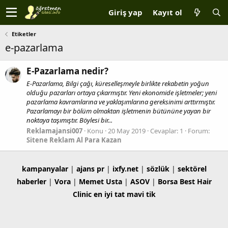
Giriş yap
Kayıt ol
Etiketler
e-pazarlama
E-Pazarlama nedir?
E-Pazarlama, Bilgi çağı, küreselleşmeyle birlikte rekabetin yoğun
olduğu pazarları ortaya çıkarmıştır. Yeni ekonomide işletmeler; yeni
pazarlama kavramlarına ve yaklaşımlarına gereksinimi arttırmıştır.
Pazarlamayı bir bölüm olmaktan işletmenin bütününe yayan bir
noktaya taşımıştır. Böylesi bir...
Reklamajansi007
Konu
20 May 2019
Cevaplar: 1
Forum:
Sitene Reklam Al Para Kazan
kampanyalar
|
ajans pr
|
ixfy.net
|
sözlük
|
sektörel
haberler
|
Vora
|
Memet Usta
|
ASOV
|
Borsa
Best Hair
Clinic
en iyi tat
mavi tik