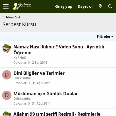
Giriş yap
Kayıt ol
İslam Dini
Serbest Kürsü
Filtreler
Namaz Nasıl Kılınır ? Video Sunu - Ayrıntılı
Öğrenin
KaRNeC
Cevaplar
0
2 Eyl 2011
Dini Bilgiler ve Terimler
D
Dilek şirikçi
Cevaplar
3
31 Ağu 2011
Müslüman ıçin Günlük Dualar
D
Dilek şirikçi
Cevaplar
0
31 Ağu 2011
Allahın 99 ısmi şerifi Resimli - Resimlerle