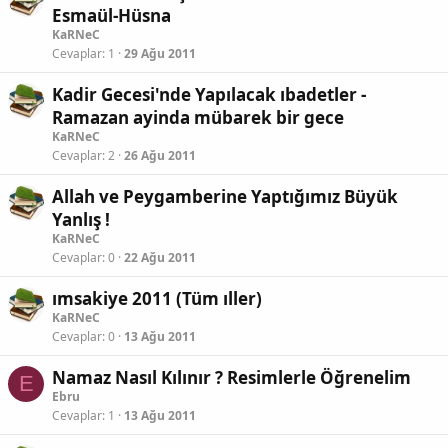
Esmaül-Hüsna
KaRNeC
Cevaplar
1
29 Ağu 2011
Kadir Gecesi'nde Yapılacak ıbadetler -
Ramazan ayinda mübarek bir gece
KaRNeC
Cevaplar
2
26 Ağu 2011
Allah ve Peygamberine Yaptığımız Büyük
Yanlış !
KaRNeC
Cevaplar
0
22 Ağu 2011
ımsakiye 2011 (Tüm ıller)
KaRNeC
Cevaplar
0
13 Ağu 2011
Namaz Nasıl Kılınır ? Resimlerle Öğrenelim
E
Ebru
Cevaplar
1
13 Ağu 2011