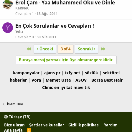
Erol Çam - Yaa Muhammed Oku ve Dinle
KaRNeC
Cevaplar
1
13 Ağu 2011
En Çok Sorulanlar ve Cevapları !
Y
Yeliz
Cevaplar
0
30 Nis 2011
First
Son
Önceki
3 of 4
Sonraki
Buraya mesaj yazmak için üye olmanız gereklidir.
kampanyalar
|
ajans pr
|
ixfy.net
|
sözlük
|
sektörel
haberler
|
Vora
|
Memet Usta
|
ASOV
|
Borsa
Best Hair
Clinic
en iyi tat
mavi tik
İslam Dini
Türkçe (TR)
Bize ulaşın
Şartlar ve kurallar
Gizlilik politikası
Yardım
Ana sayfa
R